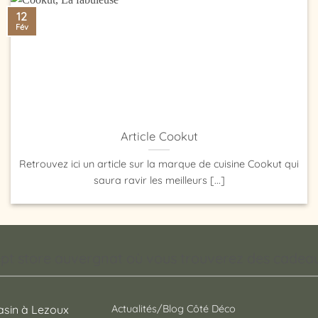
12
Fév
Article Cookut
Retrouvez ici un article sur la marque de cuisine Cookut qui
saura ravir les meilleurs [...]
pt store auvergnat où vous trouverez des cadeaux
sin à Lezoux
Actualités/Blog Côté Déco