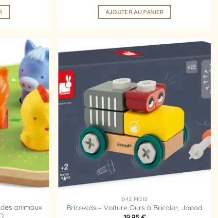
R
AJOUTER AU PANIER
Ajouter
Ajouter
à la
à la
liste
liste
d’envies
d’envies
0-12 MOIS
 des animaux
Bricokids – Voiture Ours à Bricoler, Janod
CO
19,95
€