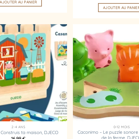
AJOUTER AU PANIER
AJOUTER AU PANIE
Ajouter
à la
liste
d’envies
2-4 ANS
0-12 MOIS
Caconimo – Le puzzle sonore
 Construis ta maison, DJECO
de la ferme, DJE
16,99
€