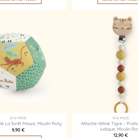
Ajouter
à la
liste
d’envies
0-12 MOIS
0-12 MOIS
Attache-tétine Tigre – Prati
yle La forêt Mawa, Moulin Roty
ludique, Moulin Ro
9,90
€
12,90
€