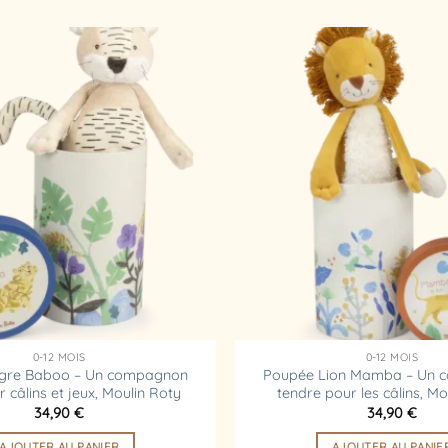
Ajouter
à la
liste
d’envies
0-12 MOIS
0-12 MOIS
igre Baboo – Un compagnon
Poupée Lion Mamba – Un
 câlins et jeux, Moulin Roty
tendre pour les câlins, Mo
34,90
€
34,90
€
AJOUTER AU PANIER
AJOUTER AU PANIE