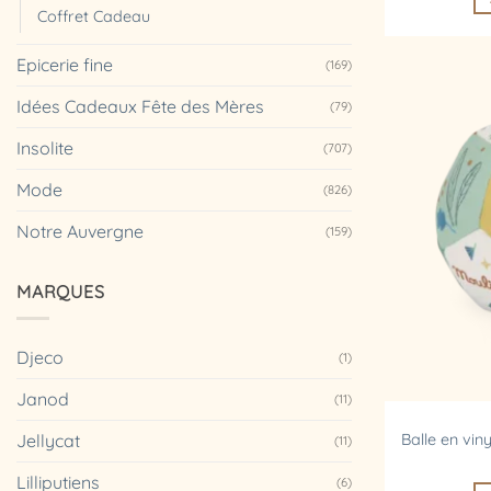
Coffret Cadeau
Epicerie fine
(169)
Idées Cadeaux Fête des Mères
(79)
Insolite
(707)
Mode
(826)
Notre Auvergne
(159)
MARQUES
Djeco
(1)
Janod
(11)
Jellycat
Balle en vin
(11)
Lilliputiens
(6)