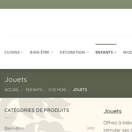
Passer
au
contenu
CUISINE
BIEN-ÊTRE
DÉCORATION
ENFANTS
MO
Jouets
ACCUEIL
/
ENFANTS
/
0-12 MOIS
/
JOUETS
CATÉGORIES DE PRODUITS
Jouets
Offrez à bébé
Bien-être
(492)
stimuler ses 