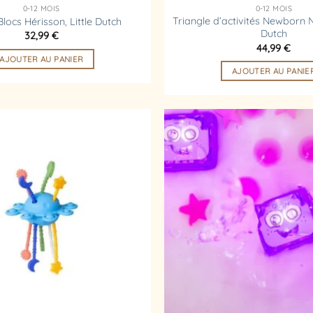
0-12 MOIS
0-12 MOIS
Triangle d’activités Newborn Na
Blocs Hérisson, Little Dutch
Dutch
32,99
€
44,99
€
AJOUTER AU PANIER
AJOUTER AU PANIE
Ajouter
à la
liste
d’envies