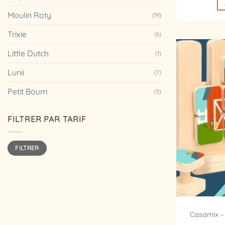
Moulin Roty
(19)
Trixie
(6)
Little Dutch
(1)
Lunii
(7)
Petit Boum
(5)
FILTRER PAR TARIF
Prix
Prix
FILTRER
min
max
Casamix –