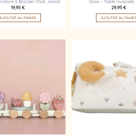
Voiture à Bricoler Chat, Janod
Gioia – Table musicale
19,95
€
29,95
€
AJOUTER AU PANIER
AJOUTER AU PANIE
Ajouter
à la
liste
d’envies