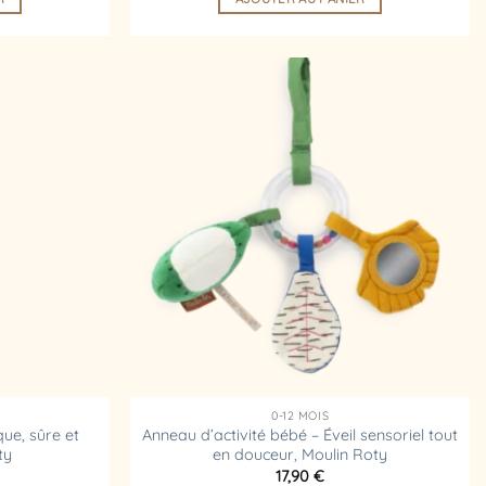
Ajouter
Ajouter
à la
à la
liste
liste
d’envies
d’envies
0-12 MOIS
que, sûre et
Anneau d’activité bébé – Éveil sensoriel tout
ty
en douceur, Moulin Roty
17,90
€