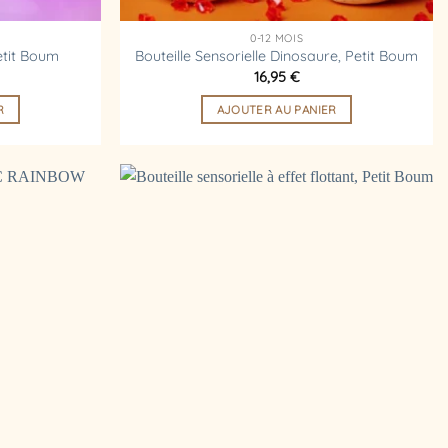
0-12 MOIS
etit Boum
Bouteille Sensorielle Dinosaure, Petit Boum
16,95
€
R
AJOUTER AU PANIER
Ajouter
Ajouter
à la
à la
liste
liste
d’envies
d’envies