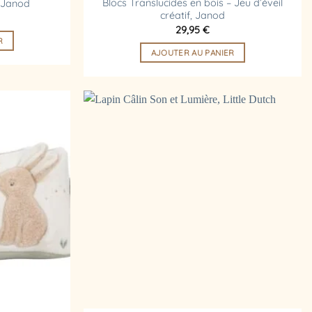
Blocs Translucides en bois – Jeu d’éveil
, Janod
créatif, Janod
29,95
€
R
AJOUTER AU PANIER
Ajouter
Ajouter
à la
à la
liste
liste
d’envies
d’envies