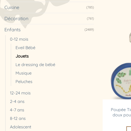
Cuisine
(785)
Décoration
(761)
Enfants
(2489)
0-12 mois
Eveil Bébé
Jouets
Le dressing de bébé
Musique
Peluches
12-24 mois
2-4 ans
Poupée T
4-7 ans
doux pour
8-12 ans
Adolescent