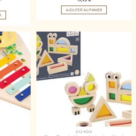
AJOUTER AU PANIER
R
Ajouter
Ajouter
à la
à la
liste
liste
d’envies
d’envies
0-12 MOIS