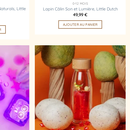
0-12 MOIS
turals, Little
Lapin Câlin Son et Lumière, Little Dutch
49,99
€
AJOUTER AU PANIER
R
Ajouter
Ajouter
à la
à la
liste
liste
d’envies
d’envies