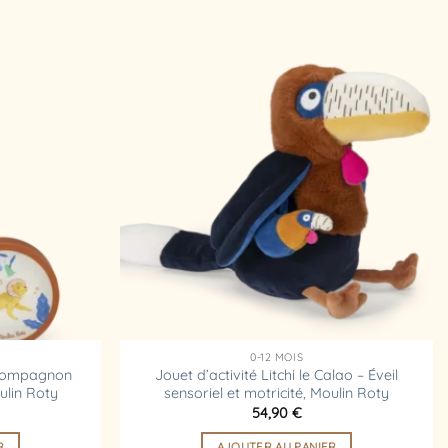
Ajouter
Ajouter
à la
à la
liste
liste
d’envies
d’envies
0-12 MOIS
 compagnon
Jouet d’activité Litchi le Calao – Éveil
ulin Roty
sensoriel et motricité, Moulin Roty
54,90
€
R
AJOUTER AU PANIER