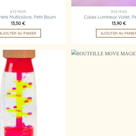
0-12 MOIS
0-12 MOIS
nète Multicolore, Petit Boum
Cubes Lumineux Violet, P
13,50
€
13,90
€
AJOUTER AU PANIER
AJOUTER AU PANIE
Ajouter
à la
liste
d’envies