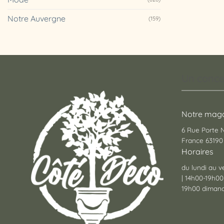
Notre Auvergne
(159)
Un conce
Notre maga
6 Rue Porte
France 63190 
Horaires
du lundi au v
| 14h00-19h00
19h00 dimanc