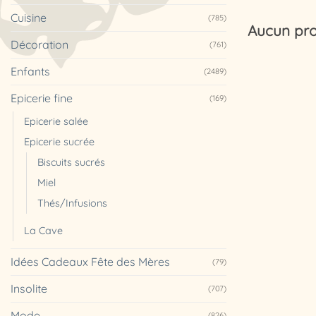
Cuisine
(785)
Aucun pro
Décoration
(761)
Enfants
(2489)
Epicerie fine
(169)
Epicerie salée
Epicerie sucrée
Biscuits sucrés
Miel
Thés/Infusions
La Cave
Idées Cadeaux Fête des Mères
(79)
Insolite
(707)
Mode
(826)