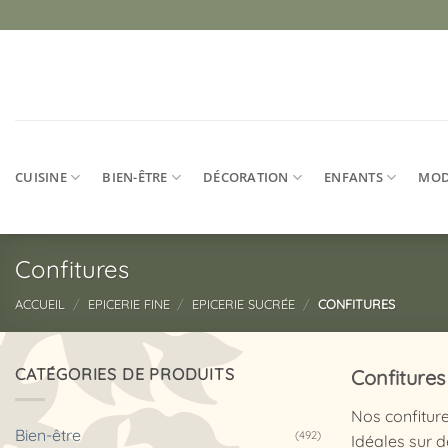
Passer
au
contenu
CUISINE
BIEN-ÊTRE
DÉCORATION
ENFANTS
MO
Confitures
ACCUEIL
/
EPICERIE FINE
/
EPICERIE SUCRÉE
/
CONFITURES
CATÉGORIES DE PRODUITS
Confitures
Nos confiture
Bien-être
(492)
Idéales sur d