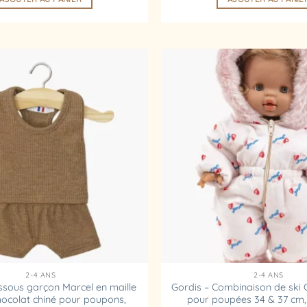
Ajouter
à la
liste
d’envies
2-4 ANS
2-4 ANS
ssous garçon Marcel en maille
Gordis – Combinaison de ski G
hocolat chiné pour poupons,
pour poupées 34 & 37 cm,