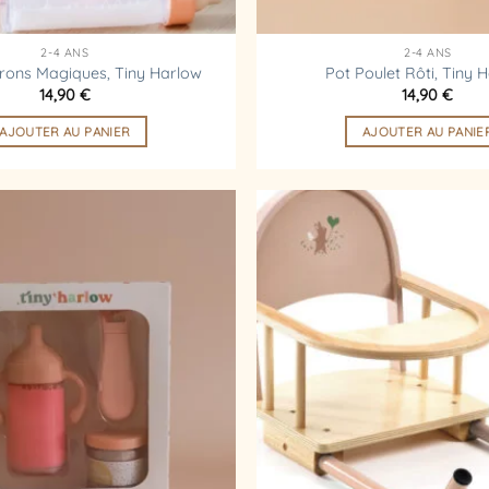
2-4 ANS
2-4 ANS
erons Magiques, Tiny Harlow
Pot Poulet Rôti, Tiny 
14,90
€
14,90
€
AJOUTER AU PANIER
AJOUTER AU PANIE
Ajouter
à la
liste
d’envies