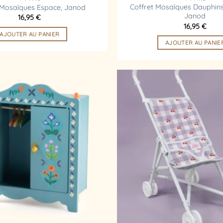
Coffret Mosaïques Dauphins 
 Mosaïques Espace, Janod
Janod
16,95
€
16,95
€
AJOUTER AU PANIER
AJOUTER AU PANIE
Ajouter
à la
liste
d’envies