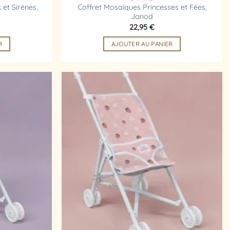
et Sirènes,
Coffret Mosaïques Princesses et Fées,
Janod
22,95
€
R
AJOUTER AU PANIER
Ajouter
Ajouter
à la
à la
liste
liste
d’envies
d’envies