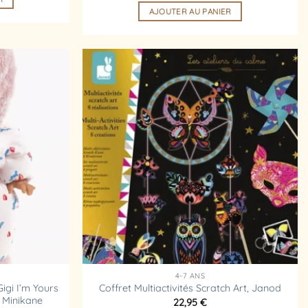
AJOUTER AU PANIER
Ajouter
Ajouter
à la
à la
liste
liste
d’envies
d’envies
4-7 ANS
igi I’m Yours
Coffret Multiactivités Scratch Art, Janod
 Minikane
22,95
€