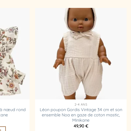
Ajouter
Ajouter
à la
à la
liste
liste
d’envies
d’envies
2-4 ANS
 à nœud rond
Léon poupon Gordis Vintage 34 cm et son
ikane
ensemble Noa en gaze de coton mastic,
Minikane
49,90
€
R