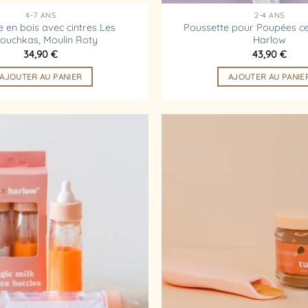
4-7 ANS
2-4 ANS
 en bois avec cintres Les
Poussette pour Poupées cer
ouchkas, Moulin Roty
Harlow
34,90
€
43,90
€
AJOUTER AU PANIER
AJOUTER AU PANIE
Ajouter
à la
liste
d’envies