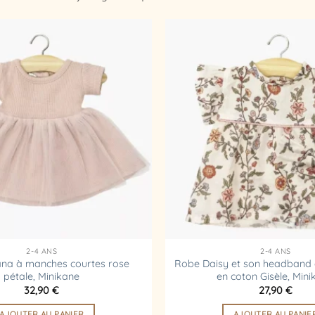
Ajouter
à la
liste
d’envies
2-4 ANS
2-4 ANS
ana à manches courtes rose
Robe Daisy et son headband
pétale, Minikane
en coton Gisèle, Min
32,90
€
27,90
€
AJOUTER AU PANIER
AJOUTER AU PANIE