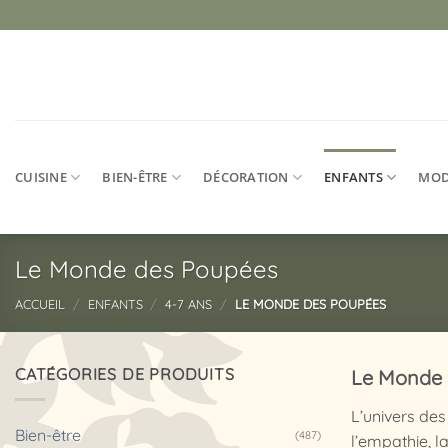
Passer
au
contenu
CUISINE
BIEN-ÊTRE
DÉCORATION
ENFANTS
MO
Le Monde des Poupées
ACCUEIL
/
ENFANTS
/
4-7 ANS
/
LE MONDE DES POUPÉES
CATÉGORIES DE PRODUITS
Le Monde 
L’univers des
Bien-être
(487)
l’empathie, l