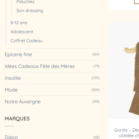
Peluches
Son dressing
8-12 ans
Adolescent
Coffret Cadeau
Epicerie fine
(169)
Idées Cadeaux Fête des Mères
(79)
Insolite
(707)
Mode
(826)
Notre Auvergne
(159)
MARQUES
Gordis – De
côtelée c
Djeco
(48)