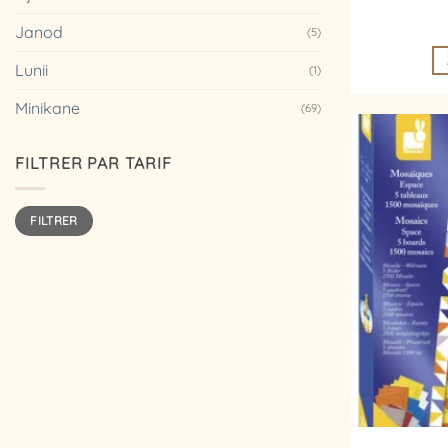
Janod
(5)
Lunii
(1)
Minikane
(69)
FILTRER PAR TARIF
Prix
Prix
FILTRER
min
max