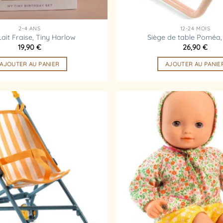
2-4 ANS
12-24 MOIS
ait Fraise, Tiny Harlow
Siège de table Poméa,
19,90
€
26,90
€
AJOUTER AU PANIER
AJOUTER AU PANIE
Ajouter
à la
liste
d’envies