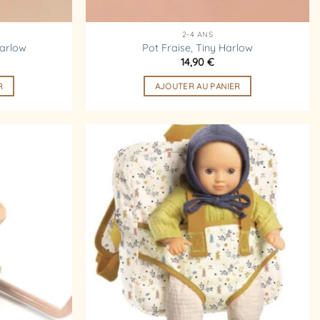
2-4 ANS
Harlow
Pot Fraise, Tiny Harlow
14,90
€
R
AJOUTER AU PANIER
Ajouter
Ajouter
à la
à la
liste
liste
d’envies
d’envies