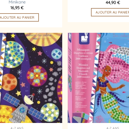
Minikane
44,90
€
16,95
€
AJOUTER AU PANIE
AJOUTER AU PANIER
Ajouter
à la
liste
d’envies
4-7 ANS
4-7 ANS