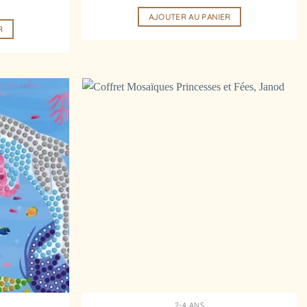
AJOUTER AU PANIER
R
Ajouter
Ajouter
à la
à la
liste
liste
d’envies
d’envies
2-4 ANS