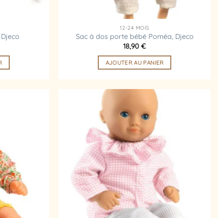
12-24 MOIS
 Djeco
Sac à dos porte bébé Poméa, Djeco
18,90
€
R
AJOUTER AU PANIER
Ajouter
Ajouter
à la
à la
liste
liste
d’envies
d’envies