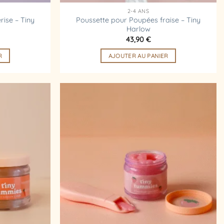
2-4 ANS
ise – Tiny
Poussette pour Poupées fraise – Tiny
Harlow
43,90
€
R
AJOUTER AU PANIER
Ajouter
Ajouter
à la
à la
liste
liste
d’envies
d’envies