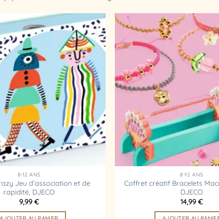
Ajouter
à la
liste
d’envies
8-12 ANS
8-12 ANS
azy Jeu d’association et de
Coffret créatif Bracelets Ma
rapidité, DJECO
DJECO
9,99
€
14,99
€
AJOUTER AU PANIER
AJOUTER AU PANIE