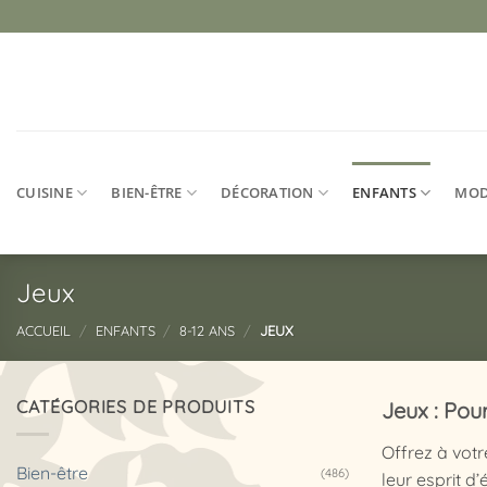
Passer
au
contenu
CUISINE
BIEN-ÊTRE
DÉCORATION
ENFANTS
MO
Jeux
ACCUEIL
/
ENFANTS
/
8-12 ANS
/
JEUX
CATÉGORIES DE PRODUITS
Jeux : Pou
Offrez à votr
Bien-être
(486)
leur esprit d