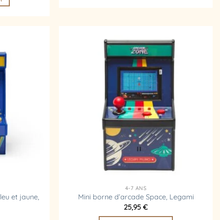
Ajouter
Ajouter
à la
à la
liste
liste
d’envies
d’envies
4-7 ANS
eu et jaune,
Mini borne d’arcade Space, Legami
25,95
€