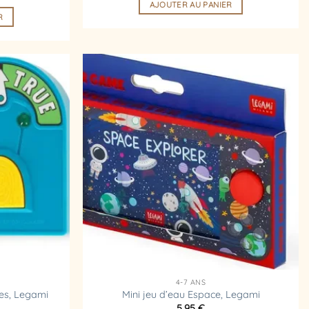
AJOUTER AU PANIER
R
Ajouter
Ajouter
à la
à la
liste
liste
d’envies
d’envies
4-7 ANS
es, Legami
Mini jeu d’eau Espace, Legami
5,95
€