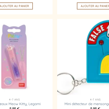
AJOUTER AU PANIER
AJOUTER AU PANIE
Ajouter
à la
liste
d’envies
4-7 ANS
4-7 ANS
iseaux Meow Kitty, Legami
Mini détecteur de mensong
5,95
€
5,95
€