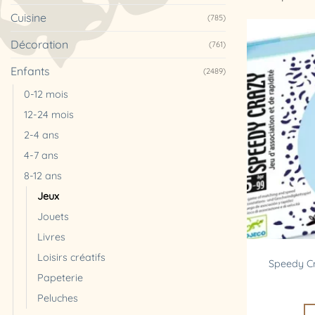
Cuisine
(785)
Décoration
(761)
Enfants
(2489)
0-12 mois
12-24 mois
2-4 ans
4-7 ans
8-12 ans
Jeux
Jouets
Livres
Loisirs créatifs
Speedy Cr
Papeterie
Peluches