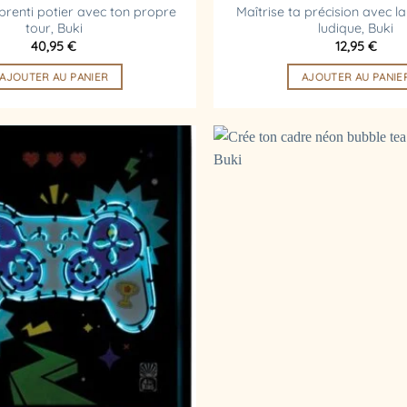
prenti potier avec ton propre
Maîtrise ta précision avec 
tour, Buki
ludique, Buki
40,95
€
12,95
€
AJOUTER AU PANIER
AJOUTER AU PANIE
Ajouter
à la
liste
d’envies