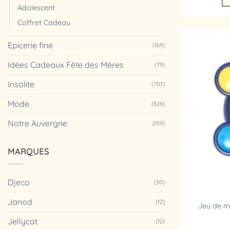
Adolescent
Coffret Cadeau
Epicerie fine
(169)
Idées Cadeaux Fête des Mères
(79)
Insolite
(707)
Mode
(826)
Notre Auvergne
(159)
MARQUES
Djeco
(30)
Janod
(12)
Jeu de m
Jellycat
(12)