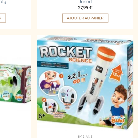
oty
Janod
27,95
€
R
AJOUTER AU PANIER
Ajouter
Ajouter
à la
à la
liste
liste
d’envies
d’envies
8-12 ANS