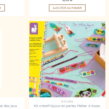
R
AJOUTER AU PANIER
Ajouter
Ajouter
à la
à la
liste
liste
d’envies
d’envies
8-12 ANS
ue des jeux
Kit créatif bijoux en perles Métier à tisser,