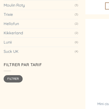
Moulin Roty
(3)
Trixie
(3)
Hellofun
(2)
Kikkerland
(2)
Lunii
(6)
Suck UK
(4)
FILTRER PAR TARIF
Prix
Prix
FILTRER
min
max
Mini c