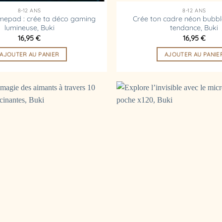
8-12 ANS
8-12 ANS
epad : crée ta déco gaming
Crée ton cadre néon bubble
lumineuse, Buki
tendance, Buki
16,95
€
16,95
€
AJOUTER AU PANIER
AJOUTER AU PANIE
Ajouter
à la
liste
d’envies