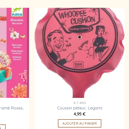
Ajouter
Ajouter
à la
à la
liste
liste
d’envies
d’envies
4-7 ANS
cramé Roses,
Coussin péteur, Legami
4,95
€
AJOUTER AU PANIER
R