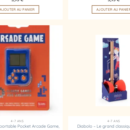
AJOUTER AU PANIER
AJOUTER AU PANIE
Ajouter
à la
liste
d’envies
4-7 ANS
4-7 ANS
 portable Pocket Arcade Game,
Diabolo – Le grand classiq