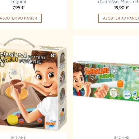
Legami
d’adresse, Moulin R
7,95
€
19,90
€
AJOUTER AU PANIER
AJOUTER AU PANIE
Ajouter
à la
liste
d’envies
8-12 ANS
8-12 ANS