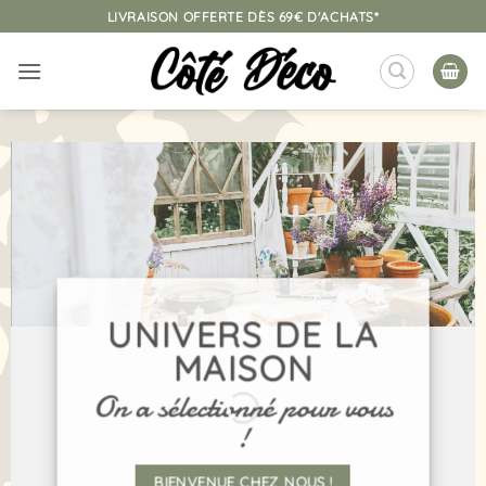
Passer
LIVRAISON OFFERTE DÈS 69€ D'ACHATS*
au
contenu
UNIVERS DE LA
MAISON
On a sélectionné pour vous
!
BIENVENUE CHEZ NOUS !