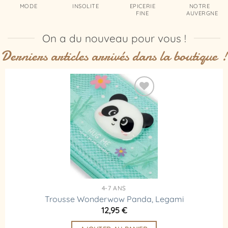
MODE
INSOLITE
EPICERIE
NOTRE
FINE
AUVERGNE
On a du nouveau pour vous !
Derniers articles arrivés dans la boutique !
Ajouter
à la
liste
d’envies
4-7 ANS
Trousse Wonderwow Panda, Legami
12,95
€