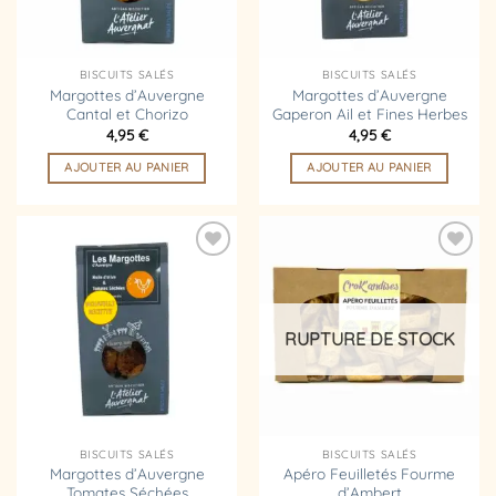
BISCUITS SALÉS
BISCUITS SALÉS
Margottes d’Auvergne
Margottes d’Auvergne
Cantal et Chorizo
Gaperon Ail et Fines Herbes
4,95
€
4,95
€
AJOUTER AU PANIER
AJOUTER AU PANIER
Ajouter
Ajouter
à la
à la
liste
liste
d’envies
d’envies
RUPTURE DE STOCK
BISCUITS SALÉS
BISCUITS SALÉS
Margottes d’Auvergne
Apéro Feuilletés Fourme
Tomates Séchées
d’Ambert