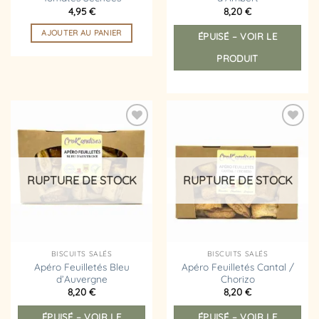
4,95
€
8,20
€
AJOUTER AU PANIER
ÉPUISÉ – VOIR LE
PRODUIT
Ajouter
Ajouter
à la
à la
liste
liste
d’envies
d’envies
RUPTURE DE STOCK
RUPTURE DE STOCK
BISCUITS SALÉS
BISCUITS SALÉS
Apéro Feuilletés Bleu
Apéro Feuilletés Cantal /
d’Auvergne
Chorizo
8,20
€
8,20
€
ÉPUISÉ – VOIR LE
ÉPUISÉ – VOIR LE