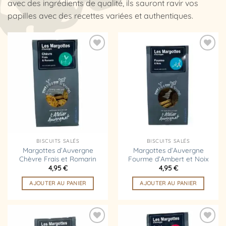
avec des ingrédients de qualité, ils sauront ravir vos
papilles avec des recettes variées et authentiques.
Ajouter
Ajouter
à la
à la
liste
liste
d’envies
d’envies
BISCUITS SALÉS
BISCUITS SALÉS
Margottes d’Auvergne
Margottes d’Auvergne
Chèvre Frais et Romarin
Fourme d’Ambert et Noix
4,95
€
4,95
€
AJOUTER AU PANIER
AJOUTER AU PANIER