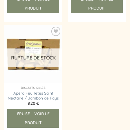
PRODUIT
PRODUIT
Ajouter
à la
liste
d’envies
RUPTURE DE STOCK
BISCUITS SALÉS
Apéro Feuilletés Saint
Nectaire / Jambon de Pays
8,20
€
ÉPUISÉ – VOIR LE
PRODUIT