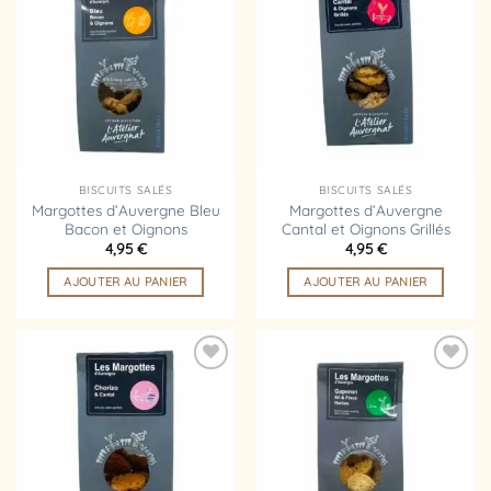
Ajouter
Ajouter
à la
à la
liste
liste
d’envies
d’envies
BISCUITS SALÉS
BISCUITS SALÉS
Margottes d’Auvergne Bleu
Margottes d’Auvergne
Bacon et Oignons
Cantal et Oignons Grillés
4,95
€
4,95
€
AJOUTER AU PANIER
AJOUTER AU PANIER
Ajouter
Ajouter
à la
à la
liste
liste
d’envies
d’envies