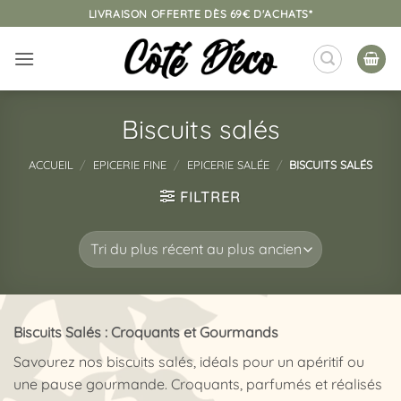
Passer
LIVRAISON OFFERTE DÈS 69€ D'ACHATS*
au
contenu
Biscuits salés
ACCUEIL
/
EPICERIE FINE
/
EPICERIE SALÉE
/
BISCUITS SALÉS
FILTRER
Biscuits Salés : Croquants et Gourmands
Savourez nos biscuits salés, idéals pour un apéritif ou
une pause gourmande. Croquants, parfumés et réalisés