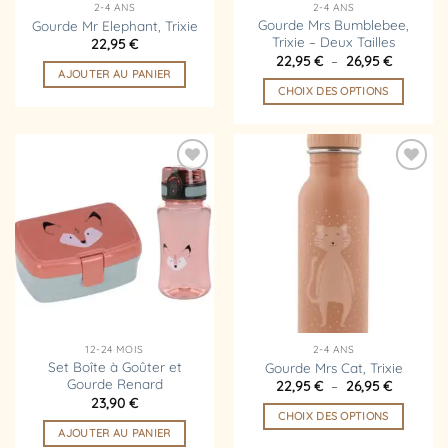
2-4 ANS
2-4 ANS
Gourde Mrs Bumblebee,
Gourde Mr Elephant, Trixie
Trixie – Deux Tailles
22,95
€
Plage
22,95
€
–
26,95
€
de
AJOUTER AU PANIER
prix :
CHOIX DES OPTIONS
22,95 €
à
Ce
26,95 €
produit
a
plusieurs
Ajouter
Ajouter
variations.
à la
à la
liste
liste
Les
d’envies
d’envies
options
peuvent
être
choisies
sur
la
12-24 MOIS
2-4 ANS
page
Set Boîte à Goûter et
Gourde Mrs Cat, Trixie
Gourde Renard
Plage
22,95
€
–
26,95
€
du
de
23,90
€
produit
prix :
CHOIX DES OPTIONS
22,95 €
AJOUTER AU PANIER
à
Ce