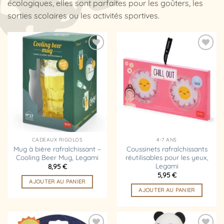
écologiques, elles sont parfaites pour les goûters, les
sorties scolaires ou les activités sportives.
Ajouter
Ajouter
à la
à la
liste
liste
d’envies
d’envies
CADEAUX RIGOLOS
4-7 ANS
Mug à bière rafraîchissant –
Coussinets rafraîchissants
Cooling Beer Mug, Legami
réutilisables pour les yeux,
Legami
8,95
€
5,95
€
AJOUTER AU PANIER
AJOUTER AU PANIER