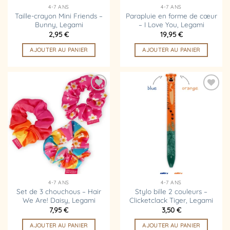
4-7 ANS
4-7 ANS
Taille-crayon Mini Friends –
Parapluie en forme de cœur
Bunny, Legami
– I Love You, Legami
2,95
€
19,95
€
AJOUTER AU PANIER
AJOUTER AU PANIER
Ajouter
Ajouter
à la
à la
liste
liste
d’envies
d’envies
4-7 ANS
4-7 ANS
Set de 3 chouchous – Hair
Stylo bille 2 couleurs –
We Are! Daisy, Legami
Clicketclack Tiger, Legami
7,95
€
3,50
€
AJOUTER AU PANIER
AJOUTER AU PANIER