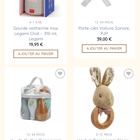
4-7 ANS
12-24 MOIS
Gourde isotherme inox
Porte-clés Voiture Sonore,
Legami Chat – 310 ml,
PJP
Legami
39,00
€
19,95
€
AJOUTER AU PANIER
AJOUTER AU PANIER
Ajouter
Ajouter
à la
à la
liste
liste
d’envies
d’envies
12-24 MOIS
0-12 MOIS