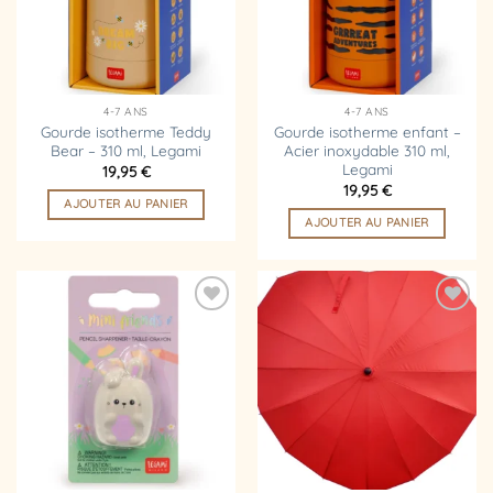
4-7 ANS
4-7 ANS
Gourde isotherme Teddy
Gourde isotherme enfant –
Bear – 310 ml, Legami
Acier inoxydable 310 ml,
Legami
19,95
€
19,95
€
AJOUTER AU PANIER
AJOUTER AU PANIER
Ajouter
Ajouter
à la
à la
liste
liste
d’envies
d’envies