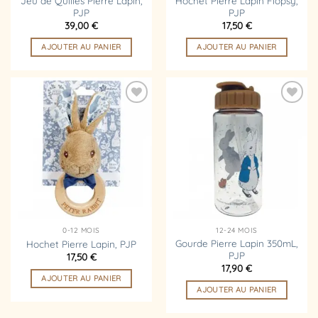
Jeu de Quilles Pierre Lapin,
Hochet Pierre Lapin Flopsy,
PJP
PJP
39,00
€
17,50
€
AJOUTER AU PANIER
AJOUTER AU PANIER
Ajouter
Ajouter
à la
à la
liste
liste
d’envies
d’envies
0-12 MOIS
12-24 MOIS
Gourde Pierre Lapin 350mL,
Hochet Pierre Lapin, PJP
PJP
17,50
€
17,90
€
AJOUTER AU PANIER
AJOUTER AU PANIER