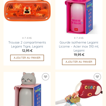
à la
à la
liste
liste
d’envies
d’envies
4-7 ANS
4-7 ANS
Trousse 2 compartiments
Gourde isotherme Legami
Legami Tigre, Legami
Licorne – Acier inox 310 ml,
Legami
12,95
€
19,95
€
AJOUTER AU PANIER
AJOUTER AU PANIER
Ajouter
Ajouter
à la
à la
liste
liste
d’envies
d’envies