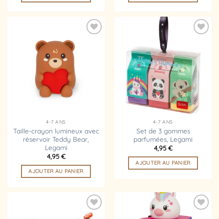
Ajouter
Ajouter
à la
à la
liste
liste
d’envies
d’envies
4-7 ANS
4-7 ANS
Taille-crayon lumineux avec
Set de 3 gommes
réservoir Teddy Bear,
parfumées, Legami
Legami
4,95
€
4,95
€
AJOUTER AU PANIER
AJOUTER AU PANIER
Ajouter
Ajouter