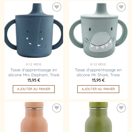
Ajouter
Ajouter
à la
à la
liste
liste
d’envies
d’envies
0-12 MOIS
0-12 MOIS
Tasse d’apprentissage en
Tasse d’apprentissage en
silicone Mrs. Elephant, Trixie
silicone Mr. Shark, Trixie
15,95
€
15,95
€
AJOUTER AU PANIER
AJOUTER AU PANIER
Ajouter
Ajouter
à la
à la
liste
liste
d’envies
d’envies