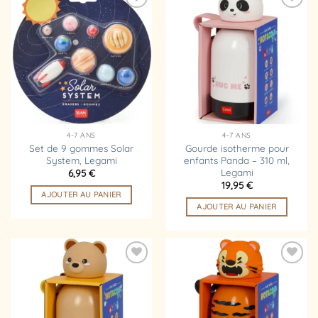
Ajouter
Ajouter
à la
à la
liste
liste
d’envies
d’envies
4-7 ANS
4-7 ANS
Set de 9 gommes Solar
Gourde isotherme pour
System, Legami
enfants Panda – 310 ml,
Legami
6,95
€
19,95
€
AJOUTER AU PANIER
AJOUTER AU PANIER
Ajouter
Ajouter
à la
à la
liste
liste
d’envies
d’envies