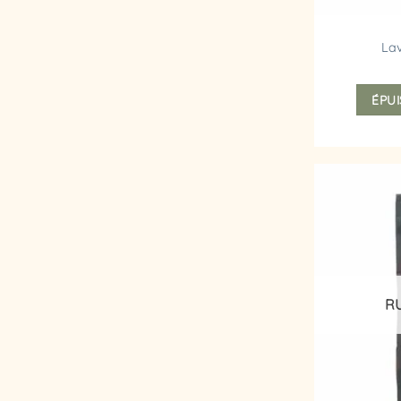
La
ÉPUI
R