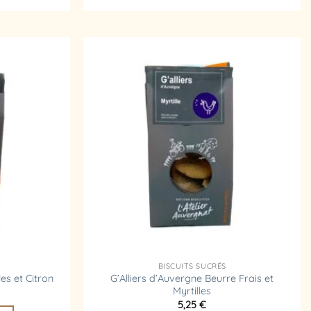
Ajouter
Ajouter
à la
à la
liste
liste
d’envies
d’envies
BISCUITS SUCRÉS
G’Alliers d’Auvergne Beurre Frais et
es et Citron
Myrtilles
5,25
€