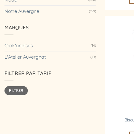
Notre Auvergne
(159)
MARQUES
Crok'andises
(14)
L'Atelier Auvergnat
(10)
FILTRER PAR TARIF
Prix
Prix
FILTRER
min
max
Bisc