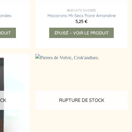
BISCUITS SUCRÉS
mandes
Macarons Mi-Secs Poire Amandine
5,25
€
ODUIT
ÉPUISÉ – VOIR LE PRODUIT
Ajouter
Ajouter
à la
à la
liste
liste
d’envies
d’envies
OCK
RUPTURE DE STOCK