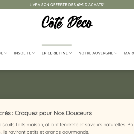
LIVRAISON OFFERTE DÈS 69€ D'ACHATS*
DE
INSOLITE
EPICERIE FINE
NOTRE AUVERGNE
MAR
ucrés : Craquez pour Nos Douceurs
biscuits faits maison, alliant tendreté et saveurs naturelles
 ils raviront petits et grands gourmands.