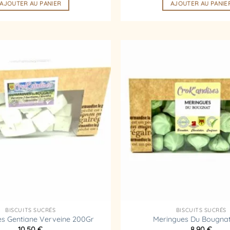
AJOUTER AU PANIER
AJOUTER AU PANIE
Ajouter
à la
liste
d’envies
BISCUITS SUCRÉS
BISCUITS SUCRÉS
s Gentiane Verveine 200Gr
Meringues Du Bougna
10,50
€
8,90
€