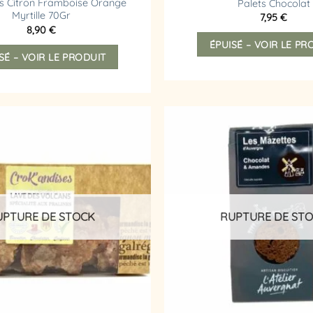
s Citron Framboise Orange
Palets Chocolat
Myrtille 70Gr
7,95
€
8,90
€
ÉPUISÉ – VOIR LE PR
SÉ – VOIR LE PRODUIT
Ajouter
à la
liste
d’envies
UPTURE DE STOCK
RUPTURE DE ST