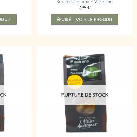
Sablés Gentiane / Verveine
7,95
€
ODUIT
ÉPUISÉ – VOIR LE PRODUIT
Ajouter
Ajouter
à la
à la
liste
liste
d’envies
d’envies
OCK
RUPTURE DE STOCK