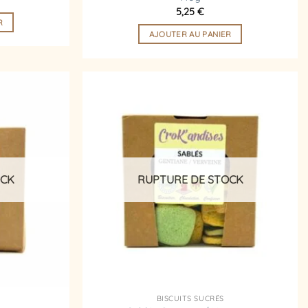
5,25
€
R
AJOUTER AU PANIER
Ajouter
Ajouter
à la
à la
liste
liste
d’envies
d’envies
OCK
RUPTURE DE STOCK
BISCUITS SUCRÉS