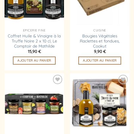
EPICERIE FINE
CUISINE
Coffret Huile & Vinaigre à la
Bougies Végétales
Truffe Noire 2 x 10 cl, Le
Raclettes et fondues,
Comptoir de Mathilde
Cookut
15,90
€
9,90
€
AJOUTER AU PANIER
AJOUTER AU PANIER
Ajouter
Ajouter
à la
à la
liste
liste
d’envies
d’envies