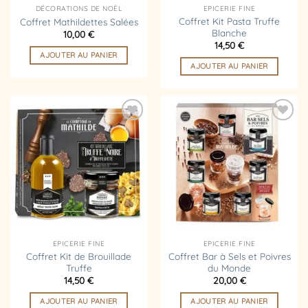
DÉCORATIONS DE NOËL
EPICERIE FINE
Coffret Kit Pasta Truffe
Coffret Mathildettes Salées
Blanche
10,00
€
14,50
€
AJOUTER AU PANIER
AJOUTER AU PANIER
Ajouter
Ajouter
à la
à la
liste
liste
d’envies
d’envies
EPICERIE FINE
EPICERIE FINE
Coffret Kit de Brouillade
Coffret Bar à Sels et Poivres
Truffe
du Monde
14,50
€
20,00
€
AJOUTER AU PANIER
AJOUTER AU PANIER