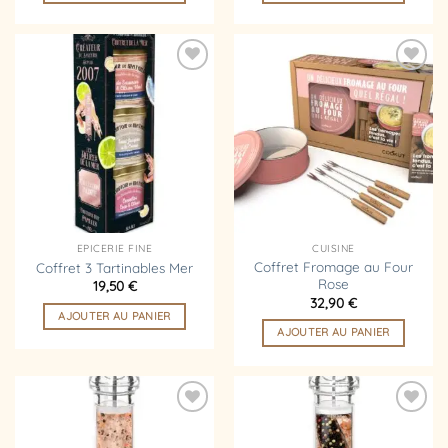
Ajouter
Ajouter
à la
à la
liste
liste
d’envies
d’envies
EPICERIE FINE
CUISINE
Coffret Fromage au Four
Coffret 3 Tartinables Mer
Rose
19,50
€
32,90
€
AJOUTER AU PANIER
AJOUTER AU PANIER
Ajouter
Ajouter
à la
à la