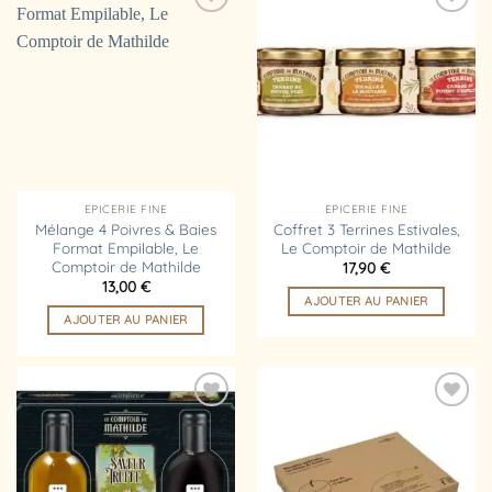
Ajouter
Ajouter
à la
à la
liste
liste
d’envies
d’envies
EPICERIE FINE
EPICERIE FINE
Mélange 4 Poivres & Baies
Coffret 3 Terrines Estivales,
Format Empilable, Le
Le Comptoir de Mathilde
Comptoir de Mathilde
17,90
€
13,00
€
AJOUTER AU PANIER
AJOUTER AU PANIER
Ajouter
Ajouter
à la
à la
liste
liste
d’envies
d’envies