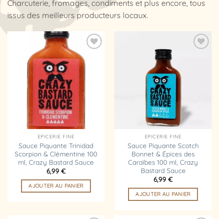
Charcuterie, fromages, condiments et plus encore, tous
issus des meilleurs producteurs locaux.
Ajouter
Ajouter
à la
à la
liste
liste
d’envies
d’envies
EPICERIE FINE
EPICERIE FINE
Sauce Piquante Trinidad
Sauce Piquante Scotch
Scorpion & Clémentine 100
Bonnet & Épices des
ml, Crazy Bastard Sauce
Caraïbes 100 ml, Crazy
Bastard Sauce
6,99
€
6,99
€
AJOUTER AU PANIER
AJOUTER AU PANIER