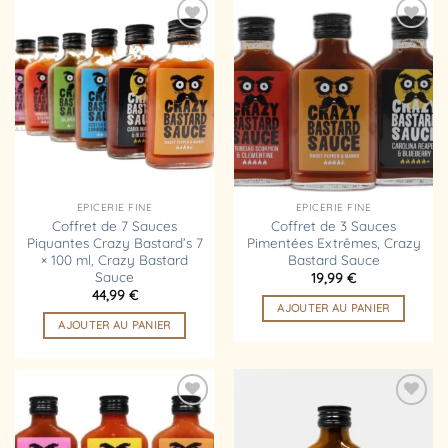
Ajouter
Ajouter
à la
à la
liste
liste
d’envies
d’envies
EPICERIE FINE
EPICERIE FINE
Coffret de 7 Sauces
Coffret de 3 Sauces
Piquantes Crazy Bastard’s 7
Pimentées Extrêmes, Crazy
× 100 ml, Crazy Bastard
Bastard Sauce
Sauce
19,99
€
44,99
€
AJOUTER AU PANIER
AJOUTER AU PANIER
Ajouter
Ajouter
à la
à la
liste
liste