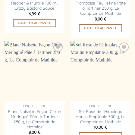
Reaper & Myrtille 100 ml,
Framboise Feuilletine Pâte
Crazy Bastard Sauce
à Tartiner 250 g, Le
Comptoir de Mathilde
6,99
€
8,00
€
AJOUTER AU PANIER
AJOUTER AU PANIER
Ajouter
Ajouter
à la
à la
liste
liste
d’envies
d’envies
EPICERIE FINE
EPICERIE FINE
Blanc Noisette Façon Citron
Sel Rose de l’Himalaya
Meringué Pâte à Tartiner
Moulin Empilable 300 g, Le
250 g, Le Comptoir de
Comptoir de Mathilde
Mathilde
10,00
€
8,00
€