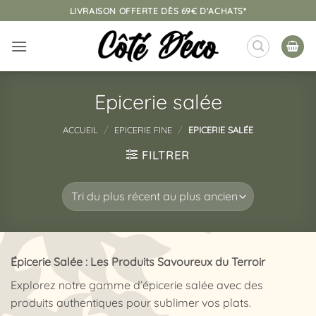
Passer
LIVRAISON OFFERTE DÈS 69€ D'ACHATS*
au
contenu
Epicerie salée
ACCUEIL
/
EPICERIE FINE
/
EPICERIE SALÉE
FILTRER
Épicerie Salée : Les Produits Savoureux du Terroir
Explorez notre gamme d’épicerie salée avec des
produits authentiques pour sublimer vos plats.