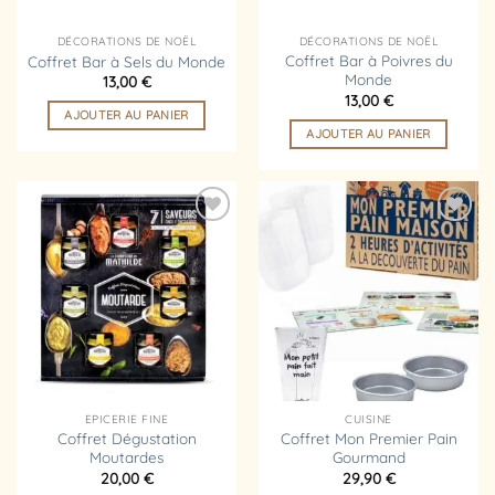
DÉCORATIONS DE NOËL
DÉCORATIONS DE NOËL
Coffret Bar à Poivres du
Coffret Bar à Sels du Monde
Monde
13,00
€
13,00
€
AJOUTER AU PANIER
AJOUTER AU PANIER
Ajouter
Ajouter
à la
à la
liste
liste
d’envies
d’envies
EPICERIE FINE
CUISINE
Coffret Dégustation
Coffret Mon Premier Pain
Moutardes
Gourmand
20,00
€
29,90
€