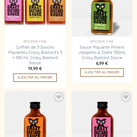
d’envies
d’envies
EPICERIE FINE
EPICERIE FINE
Coffret de 3 Sauces
Sauce Piquante Piment
Piquantes Crazy Bastard’s 3
Jalapeño & Datte 100ml,
× 100 ml, Crazy Bastard
Crazy Bastard Sauce
Sauce
6,99
€
19,99
€
AJOUTER AU PANIER
AJOUTER AU PANIER
Ajouter
Ajouter
à la
à la
liste
liste
d’envies
d’envies