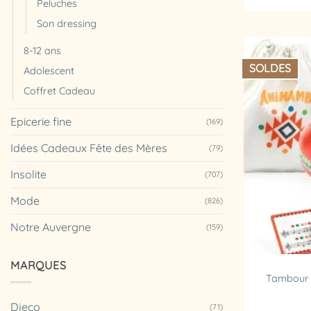
Peluches
Son dressing
8-12 ans
SOLDES
Adolescent
Coffret Cadeau
Epicerie fine
(169)
Idées Cadeaux Fête des Mères
(79)
Insolite
(707)
Mode
(826)
Notre Auvergne
(159)
MARQUES
Tambour à
Djeco
(71)