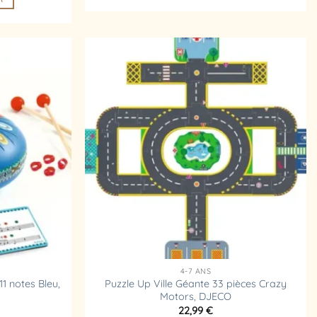
12,99 €.
11,69 €.
Ajouter
Ajouter
à la
à la
liste
liste
d’envies
d’envies
4-7 ANS
1 notes Bleu,
Puzzle Up Ville Géante 33 pièces Crazy
Motors, DJECO
22,99
€