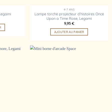
4-7 ANS
Lampe torche projecteur d’histoires Once
 Legami
Upon a Time Rose, Legami
9,95
€
R
AJOUTER AU PANIER
Ajouter
Ajouter
à la
à la
liste
liste
d’envies
d’envies