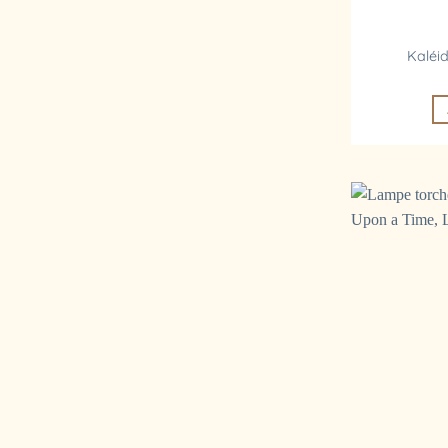
Kaléi