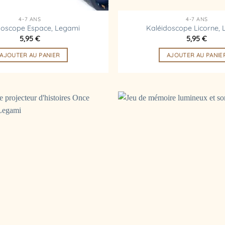
4-7 ANS
4-7 ANS
doscope Espace, Legami
Kaléidoscope Licorne,
5,95
€
5,95
€
AJOUTER AU PANIER
AJOUTER AU PANIE
Ajouter
à la
liste
d’envies