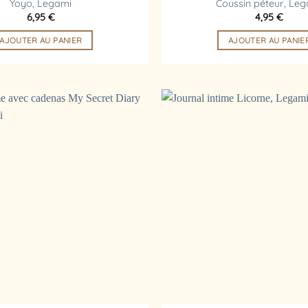
Yoyo, Legami
Coussin péteur, Le
6,95
€
4,95
€
AJOUTER AU PANIER
AJOUTER AU PANIE
Ajouter
à la
liste
d’envies