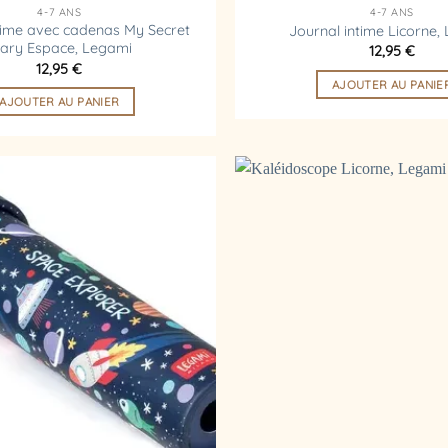
4-7 ANS
4-7 ANS
time avec cadenas My Secret
Journal intime Licorne,
iary Espace, Legami
12,95
€
12,95
€
AJOUTER AU PANIE
AJOUTER AU PANIER
Ajouter
à la
liste
d’envies