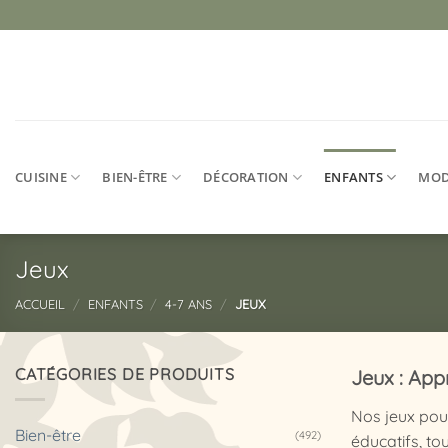
Passer
au
contenu
CUISINE
BIEN-ÊTRE
DÉCORATION
ENFANTS
MO
Jeux
ACCUEIL
/
ENFANTS
/
4-7 ANS
/
JEUX
CATÉGORIES DE PRODUITS
Jeux : Ap
Nos jeux pou
Bien-être
(492)
éducatifs, tou