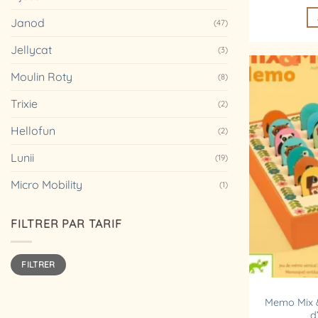
Janod
(47)
Jellycat
(3)
Moulin Roty
(8)
Trixie
(2)
Hellofun
(2)
Lunii
(19)
Micro Mobility
(1)
FILTRER PAR TARIF
Prix
Prix
FILTRER
min
max
Memo Mix &
d