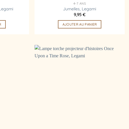
4-7 ANS
 Legami
Jumelles, Legami
9,95
€
R
AJOUTER AU PANIER
Ajouter
Ajouter
à la
à la
liste
liste
d’envies
d’envies