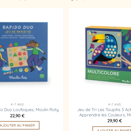
Ajouter
à la
liste
d’envies
4-7 ANS
4-7 ANS
Jeu de Tri Les Toupitis 3 Ac
 Duo Loufoques, Moulin Roty
Apprendre les Couleurs, M
22,90
€
29,90
€
AJOUTER AU PANIER
AJOUTER AU PANIE