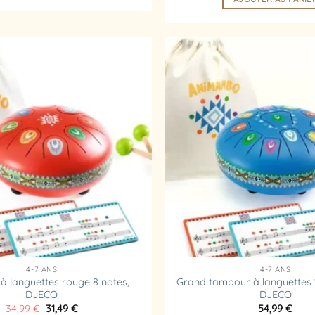
Ajouter
à la
liste
d’envies
4-7 ANS
4-7 ANS
 languettes rouge 8 notes,
Grand tambour à languettes 1
DJECO
DJECO
Le
Le
34,99
€
31,49
€
54,99
€