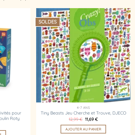
SOLDES
Ajouter
Ajouter
à la
à la
liste
liste
d’envies
d’envies
4-7 ANS
tivités pour
Tiny Beasts Jeu Cherche et Trouve, DJECO
oulin Roty
Le
Le
12,99
€
11,69
€
prix
prix
initial
actuel
AJOUTER AU PANIER
était :
est :
R