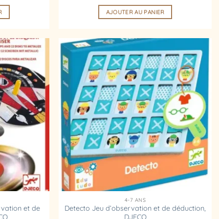
R
AJOUTER AU PANIER
Ajouter
Ajouter
à la
à la
liste
liste
d’envies
d’envies
4-7 ANS
vation et de
Detecto Jeu d’observation et de déduction,
ECO
DJECO