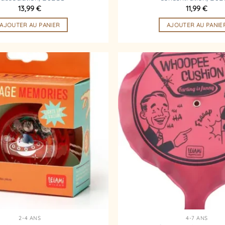
13,99
€
11,99
€
AJOUTER AU PANIER
AJOUTER AU PANIE
Ajouter
à la
liste
d’envies
2-4 ANS
4-7 ANS