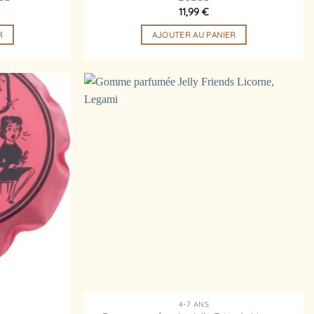
11,99
€
R
AJOUTER AU PANIER
Ajouter
Ajouter
à la
à la
liste
liste
d’envies
d’envies
4-7 ANS