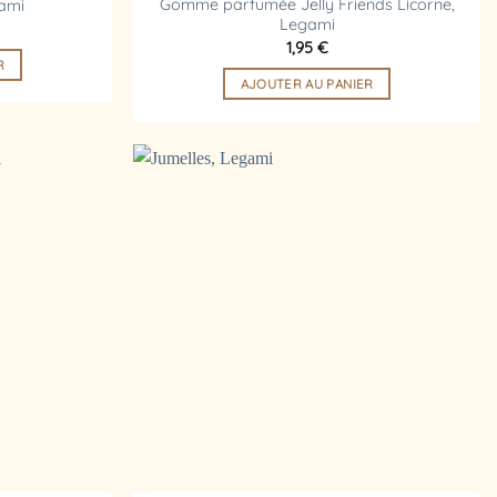
Gomme parfumée Jelly Friends Licorne,
gami
Legami
1,95
€
R
AJOUTER AU PANIER
Ajouter
Ajouter
à la
à la
liste
liste
d’envies
d’envies