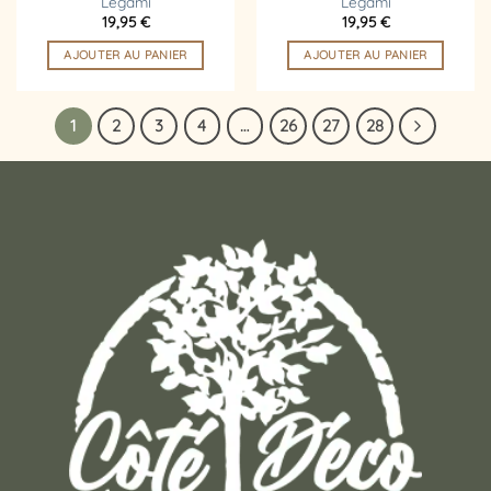
Legami
Legami
19,95
€
19,95
€
AJOUTER AU PANIER
AJOUTER AU PANIER
1
2
3
4
…
26
27
28