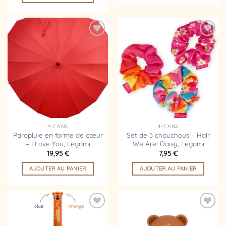
Ajouter
Ajouter
à la
à la
liste
liste
d’envies
d’envies
4-7 ANS
4-7 ANS
Parapluie en forme de cœur
Set de 3 chouchous – Hair
– I Love You, Legami
We Are! Daisy, Legami
19,95
€
7,95
€
AJOUTER AU PANIER
AJOUTER AU PANIER
Ajouter
Ajouter
à la
à la