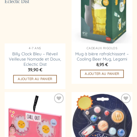
à la
à la
liste
liste
d’envies
d’envies
4-7 ANS
CADEAUX RIGOLOS
Billy Clock Bleu – Réveil
Mug à bière rafraîchissant –
Veilleuse Nomade et Doux,
Cooling Beer Mug, Legami
Eclectic Dist
8,95
€
39,90
€
AJOUTER AU PANIER
AJOUTER AU PANIER
Ajouter
Ajouter
à la
à la
liste
liste
d’envies
d’envies