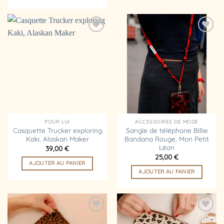
Ajouter
Ajouter
à la
à la
liste
liste
d’envies
d’envies
POUR LUI
ACCESSOIRES DE MODE
Casquette Trucker exploring
Sangle de téléphone Billie
Kaki, Alaskan Maker
Bandana Rouge, Mon Petit
Léon
39,00
€
25,00
€
AJOUTER AU PANIER
AJOUTER AU PANIER
Ajouter
Ajouter