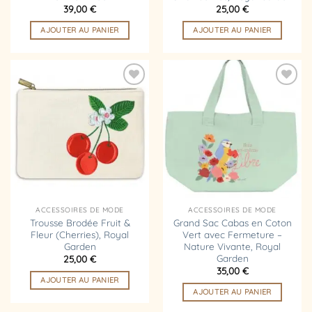
39,00
€
25,00
€
AJOUTER AU PANIER
AJOUTER AU PANIER
Ajouter
Ajouter
à la
à la
liste
liste
d’envies
d’envies
ACCESSOIRES DE MODE
ACCESSOIRES DE MODE
Trousse Brodée Fruit &
Grand Sac Cabas en Coton
Fleur (Cherries), Royal
Vert avec Fermeture –
Garden
Nature Vivante, Royal
Garden
25,00
€
35,00
€
AJOUTER AU PANIER
AJOUTER AU PANIER