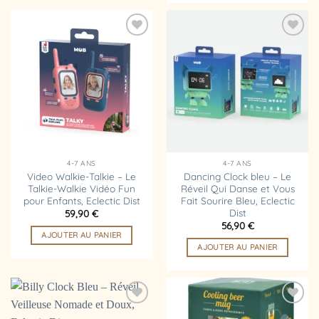
Ajouter
Ajouter
à la
à la
liste
liste
d’envies
d’envies
4-7 ANS
4-7 ANS
Video Walkie-Talkie – Le
Dancing Clock bleu – Le
Talkie-Walkie Vidéo Fun
Réveil Qui Danse et Vous
pour Enfants, Eclectic Dist
Fait Sourire Bleu, Eclectic
Dist
59,90
€
56,90
€
AJOUTER AU PANIER
AJOUTER AU PANIER
Ajouter
Ajouter