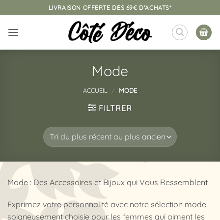
Passer
LIVRAISON OFFERTE DÈS 69€ D'ACHATS*
au
contenu
Mode
ACCUEIL
/
MODE
FILTRER
Mode : Des Accessoires et Bijoux qui Vous Ressemblent
Exprimez votre personnalité avec notre sélection mode
soigneusement choisie pour les femmes qui aiment les