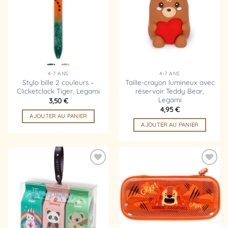
liste
liste
d’envies
d’envies
4-7 ANS
4-7 ANS
Stylo bille 2 couleurs –
Taille-crayon lumineux avec
Clicketclack Tiger, Legami
réservoir Teddy Bear,
Legami
3,50
€
4,95
€
AJOUTER AU PANIER
AJOUTER AU PANIER
Ajouter
Ajouter
à la
à la
liste
liste
d’envies
d’envies