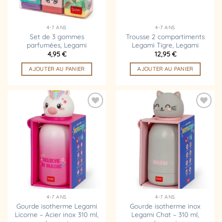
4-7 ANS
4-7 ANS
Set de 3 gommes
Trousse 2 compartiments
parfumées, Legami
Legami Tigre, Legami
4,95
€
12,95
€
AJOUTER AU PANIER
AJOUTER AU PANIER
Ajouter
Ajouter
à la
à la
liste
liste
d’envies
d’envies
4-7 ANS
4-7 ANS
Gourde isotherme Legami
Gourde isotherme inox
Licorne – Acier inox 310 ml,
Legami Chat – 310 ml,