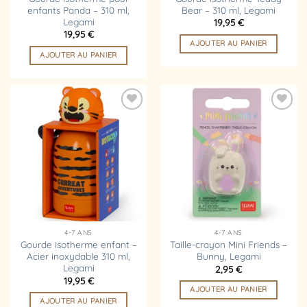
enfants Panda – 310 ml,
Bear – 310 ml, Legami
Legami
19,95
€
19,95
€
AJOUTER AU PANIER
AJOUTER AU PANIER
Ajouter
Ajouter
à la
à la
liste
liste
d’envies
d’envies
4-7 ANS
4-7 ANS
Gourde isotherme enfant –
Taille-crayon Mini Friends –
Acier inoxydable 310 ml,
Bunny, Legami
Legami
2,95
€
19,95
€
AJOUTER AU PANIER
AJOUTER AU PANIER