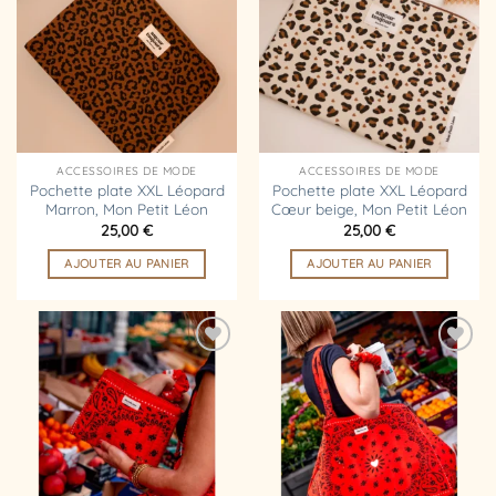
à la
à la
liste
liste
d’envies
d’envies
ACCESSOIRES DE MODE
ACCESSOIRES DE MODE
Pochette plate XXL Léopard
Pochette plate XXL Léopard
Marron, Mon Petit Léon
Cœur beige, Mon Petit Léon
25,00
€
25,00
€
AJOUTER AU PANIER
AJOUTER AU PANIER
Ajouter
Ajouter
à la
à la
liste
liste
d’envies
d’envies