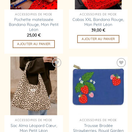
ACCESSOIRES DE MODE
ACCESSOIRES DE MODE
Pochette matelassée
Cabas XXL Bandana Rouge,
Bandana Rouge, Mon Petit
Mon Petit Léon
Léon
39,00
€
25,00
€
AJOUTER AU PANIER
AJOUTER AU PANIER
Ajouter
Ajouter
à la
à la
liste
liste
d’envies
d’envies
ACCESSOIRES DE MODE
ACCESSOIRES DE MODE
Sac Alma Léopard Cœur,
Trousse Brodée
Mon Petit Léon
Strawberries, Royal Garden