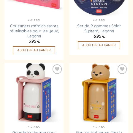
4-7 ANS
4-7 ANS
Coussinets rafraîchissants
Set de 9 gommes Solar
réutilisables pour les yeux,
System, Legami
Legami
6,95
€
5,95
€
AJOUTER AU PANIER
AJOUTER AU PANIER
Ajouter
Ajouter
à la
à la
liste
liste
d’envies
d’envies
4-7 ANS
4-7 ANS
Gourde isotherme pour
Gourde isotherme Teddy