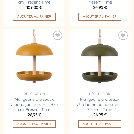
cm, Present Time
Present Time
109,00
€
24,95
€
AJOUTER AU PANIER
AJOUTER AU PANIER
Ajouter
Ajouter
à la
à la
liste
liste
d’envies
d’envies
DÉCORATION
DÉCORATION
Mangeoire à oiseaux
Mangeoire à oiseaux
Unidad jaune ocre – H25
Unidad en bambou vert,
cm, Present Time
Present Time
26,95
€
26,95
€
AJOUTER AU PANIER
AJOUTER AU PANIER