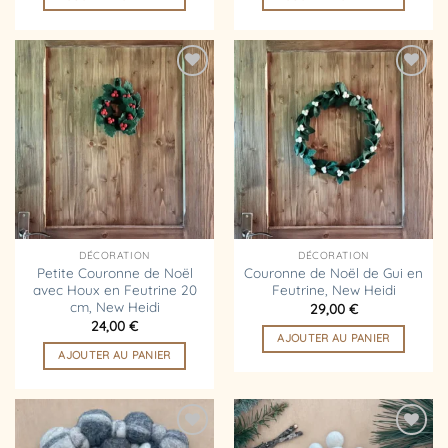
Ajouter
Ajouter
à la
à la
liste
liste
d’envies
d’envies
DÉCORATION
DÉCORATION
Petite Couronne de Noël
Couronne de Noël de Gui en
avec Houx en Feutrine 20
Feutrine, New Heidi
cm, New Heidi
29,00
€
24,00
€
AJOUTER AU PANIER
AJOUTER AU PANIER