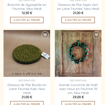
DÉCORATION
DÉCORATION
Branche de Gypsophile en
Dessous de Plat Sapin Vert
Feutrine, New Heidi
en Laine Feutrée, New Heidi
12,50
€
21,00
€
AJOUTER AU PANIER
AJOUTER AU PANIER
Ajouter
Ajouter
à la
à la
liste
liste
d’envies
d’envies
DÉCORATION
DÉCORATION
Dessous de Plat Boules en
Grande Couronne de Noël
Laine Feutrée Kaki, New
avec Houx en Feutrine 35
Heidi
cm, New Heidi
21,00
€
29,00
€
AJOUTER AU PANIER
AJOUTER AU PANIER