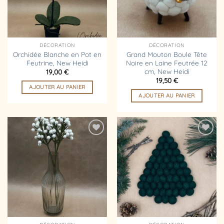
DÉCORATION
DÉCORATION
Orchidée Blanche en Pot en
Grand Mouton Boule Tête
Feutrine, New Heidi
Noire en Laine Feutrée 12
cm, New Heidi
19,00
€
19,50
€
AJOUTER AU PANIER
AJOUTER AU PANIER
Ajouter
Ajouter
à la
à la
liste
liste
d’envies
d’envies