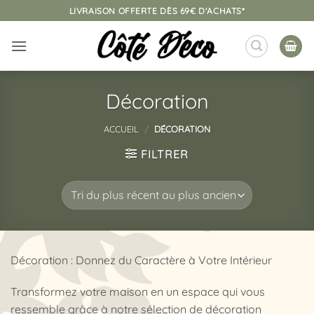
Passer
LIVRAISON OFFERTE DÈS 69€ D'ACHATS*
au
contenu
Décoration
ACCUEIL
/
DÉCORATION
FILTRER
Décoration : Donnez du Caractère à Votre Intérieur
Transformez votre maison en un espace qui vous
ressemble grâce à notre sélection de décoration