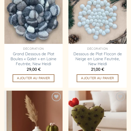
Ajouter
Ajouter
à la
à la
liste
liste
d’envies
d’envies
DÉCORATION
DÉCORATION
Grand Dessous de Plat
Dessous de Plat Flocon de
Boules « Galet » en Laine
Neige en Laine Feutrée,
Feutrée, New Heidi
New Heidi
29,00
€
21,00
€
AJOUTER AU PANIER
AJOUTER AU PANIER
Ajouter
Ajouter
à la
à la
liste
liste
d’envies
d’envies