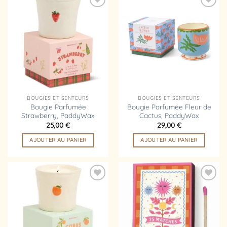
Ajouter
Ajouter
à la
à la
liste
liste
d’envies
d’envies
BOUGIES ET SENTEURS
BOUGIES ET SENTEURS
Bougie Parfumée
Bougie Parfumée Fleur de
Strawberry, PaddyWax
Cactus, PaddyWax
25,00
€
29,00
€
AJOUTER AU PANIER
AJOUTER AU PANIER
Ajouter
Ajouter
à la
à la
liste
liste
d’envies
d’envies