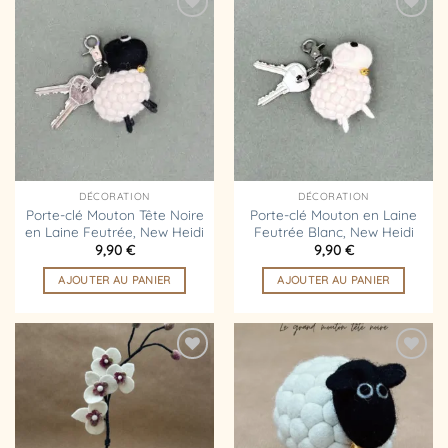
Ajouter
Ajouter
à la
à la
liste
liste
d’envies
d’envies
DÉCORATION
DÉCORATION
Porte-clé Mouton Tête Noire
Porte-clé Mouton en Laine
en Laine Feutrée, New Heidi
Feutrée Blanc, New Heidi
9,90
€
9,90
€
AJOUTER AU PANIER
AJOUTER AU PANIER
Ajouter
Ajouter
à la
à la
liste
liste
d’envies
d’envies