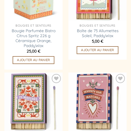
BOUGIES ET SENTEURS
BOUGIES ET SENTEURS
Bougie Parfumée Bistro
Boîte de 75 Allumettes
Citrus Spritz 226 g
Soleil, PaddyWax
Céramique Orange,
5,00
€
PaddyWax
AJOUTER AU PANIER
25,00
€
AJOUTER AU PANIER
Ajouter
Ajouter
à la
à la
liste
liste
d’envies
d’envies