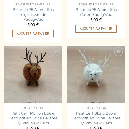
BOUGIES ET SENTEURS
BOUGIES ET SENTEURS
Boîte de 75 Allumettes
Boîte de 75 Allumettes
Jungle Lavender,
Cœur, PaddyWax
PaddyWax
5,00
€
5,00
€
AJOUTER AU PANIER
AJOUTER AU PANIER
Ajouter
Ajouter
à la
à la
liste
liste
d’envies
d’envies
DÉCORATION
DÉCORATION
Petit Cerf Marron Boule
Petit Cerf Blanc Boule
Décoratif en Laine Feutrée
Décoratif en Laine Feutrée
7,5 cm, New Heidi
7,5 cm, New Heidi
15,90
€
15,90
€