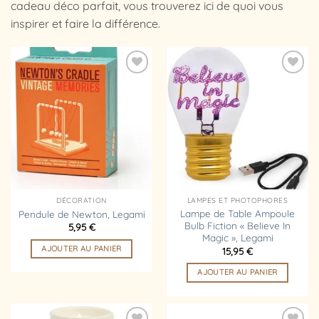
cadeau déco parfait, vous trouverez ici de quoi vous
inspirer et faire la différence.
Ajouter
Ajouter
à la
à la
liste
liste
d’envies
d’envies
DÉCORATION
LAMPES ET PHOTOPHORES
Lampe de Table Ampoule
Pendule de Newton, Legami
Bulb Fiction « Believe In
5,95
€
Magic », Legami
AJOUTER AU PANIER
15,95
€
AJOUTER AU PANIER