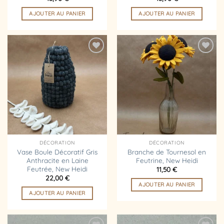
AJOUTER AU PANIER
AJOUTER AU PANIER
Ajouter
Ajouter
à la
à la
liste
liste
d’envies
d’envies
DÉCORATION
DÉCORATION
Vase Boule Décoratif Gris
Branche de Tournesol en
Anthracite en Laine
Feutrine, New Heidi
Feutrée, New Heidi
11,50
€
22,00
€
AJOUTER AU PANIER
AJOUTER AU PANIER