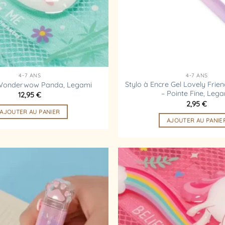
4-7 ANS
4-7 ANS
Stylo à Encre Gel Lovely Frie
Wonderwow Panda, Legami
– Pointe Fine, Leg
12,95
€
2,95
€
AJOUTER AU PANIER
AJOUTER AU PANIE
Ajouter
à la
liste
d’envies