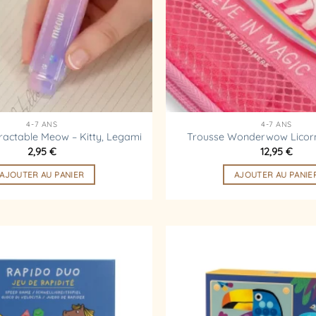
4-7 ANS
4-7 ANS
ctable Meow – Kitty, Legami
Trousse Wonderwow Licor
2,95
€
12,95
€
AJOUTER AU PANIER
AJOUTER AU PANIE
Ajouter
à la
liste
d’envies