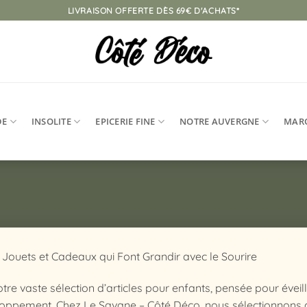
LIVRAISON OFFERTE DÈS 69€ D'ACHATS*
DE
INSOLITE
EPICERIE FINE
NOTRE AUVERGNE
MAR
 Jouets et Cadeaux qui Font Grandir avec le Sourire
re vaste sélection d’articles pour enfants, pensée pour évei
loppement. Chez Le Savane – Côté Déco, nous sélectionnons av