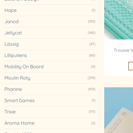
Hape
(1)
Janod
(103)
Jellycat
(160)
Lässig
(47)
Trousse 
Lilliputiens
(60)
Mobility On Board
(4)
Moulin Roty
(239)
Phanine
(103)
Smart Games
(1)
Trixie
(117)
Aroma Home
(2)