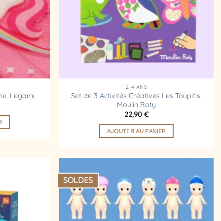
2-4 ANS
Set de 3 Activités Créatives Les Toupitis,
ne, Legami
Moulin Roty
22,90
€
R
AJOUTER AU PANIER
SOLDES
Ajouter
Ajouter
à la
à la
liste
liste
d’envies
d’envies