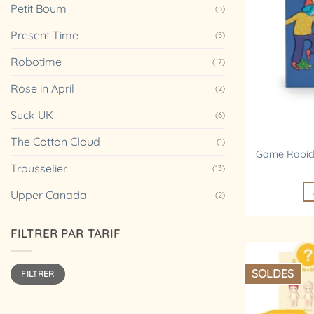
Petit Boum
(5)
Present Time
(5)
Robotime
(17)
Rose in April
(2)
Suck UK
(6)
The Cotton Cloud
(1)
Game Rapido
Trousselier
(13)
Upper Canada
(2)
FILTRER PAR TARIF
Prix
Prix
SOLDES
FILTRER
min
max