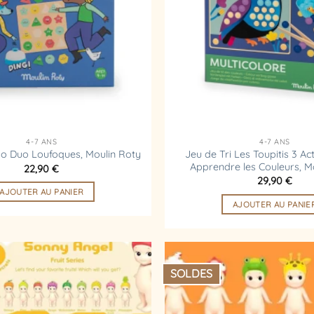
4-7 ANS
4-7 ANS
Jeu de Tri Les Toupitis 3 Ac
 Duo Loufoques, Moulin Roty
Apprendre les Couleurs, M
22,90
€
29,90
€
AJOUTER AU PANIER
AJOUTER AU PANIE
SOLDES
Ajouter
à la
liste
d’envies