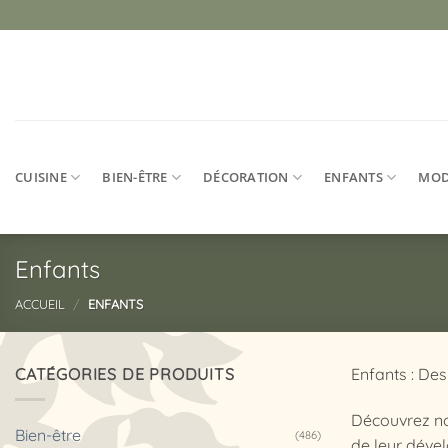
Passer
au
contenu
CUISINE
BIEN-ÊTRE
DÉCORATION
ENFANTS
MO
Enfants
ACCUEIL
/
ENFANTS
CATÉGORIES DE PRODUITS
Enfants : Des
Découvrez not
Bien-être
(486)
de leur déve