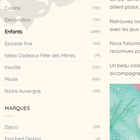
allient plaisir
Cuisine
(785)
Décoration
(761)
Retrouvez nos
avec les jeux
Enfants
(2489)
Nous faisons 
Epicerie fine
(169)
reconnues pou
Idées Cadeaux Fête des Mères
(79)
Un beau cade
Insolite
(707)
accompagne d
Mode
(826)
Notre Auvergne
(159)
MARQUES
Djeco
(315)
Esschert Design
(4)