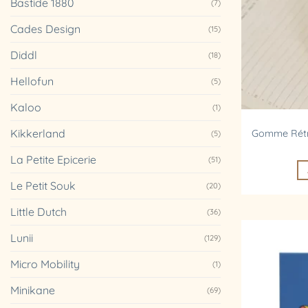
Bastide 1880
(7)
Cades Design
(15)
Diddl
(18)
Hellofun
(5)
Kaloo
(1)
Kikkerland
Gomme Rétra
(5)
La Petite Epicerie
(51)
Le Petit Souk
(20)
Little Dutch
(36)
Lunii
(129)
Micro Mobility
(1)
Minikane
(69)