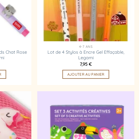
4-7 ANS
nds Chat Rose
Lot de 4 Stylos à Encre Gel Effaçable,
ami
Legami
7,95
€
R
AJOUTER AU PANIER
Ajouter
Ajouter
à la
à la
liste
liste
d’envies
d’envies