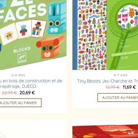
d’envies
2-4 ANS
4-7 ANS
 en bois de construction et de
Tiny Beasts Jeu Cherche et 
repérage, DJECO
Le
L
12,99
€
11,69
€
prix
p
Le
Le
22,99
€
20,69
€
initial
a
prix
prix
AJOUTER AU PANIE
était :
e
initial
actuel
AJOUTER AU PANIER
12,99 €.
1
était :
est :
22,99 €.
20,69 €.
Ajouter