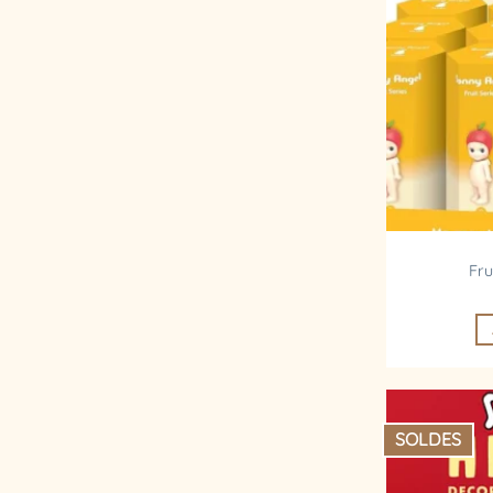
Fru
SOLDES