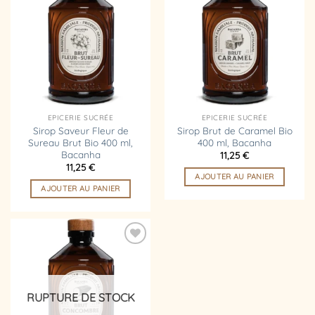
Ajouter
Ajouter
à la
à la
liste
liste
d’envies
d’envies
EPICERIE SUCRÉE
EPICERIE SUCRÉE
Sirop Saveur Fleur de
Sirop Brut de Caramel Bio
Sureau Brut Bio 400 ml,
400 ml, Bacanha
Bacanha
11,25
€
11,25
€
AJOUTER AU PANIER
AJOUTER AU PANIER
Ajouter
à la
liste
d’envies
RUPTURE DE STOCK