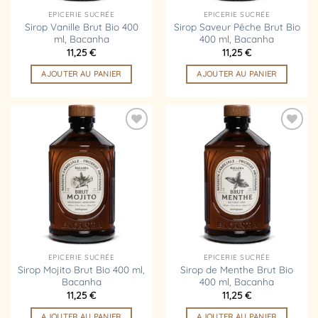
EPICERIE SUCRÉE
EPICERIE SUCRÉE
Sirop Vanille Brut Bio 400
Sirop Saveur Pêche Brut Bio
ml, Bacanha
400 ml, Bacanha
11,25
€
11,25
€
AJOUTER AU PANIER
AJOUTER AU PANIER
Ajouter
Ajouter
à la
à la
liste
liste
d’envies
d’envies
EPICERIE SUCRÉE
EPICERIE SUCRÉE
Sirop Mojito Brut Bio 400 ml,
Sirop de Menthe Brut Bio
Bacanha
400 ml, Bacanha
11,25
€
11,25
€
AJOUTER AU PANIER
AJOUTER AU PANIER