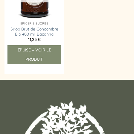
EPICERIE SUCRÉE
Sirop Brut de Concombre
Bio 400 ml, Bacanha
11,25
€
ÉPUISÉ – VOIR LE
PRODUIT