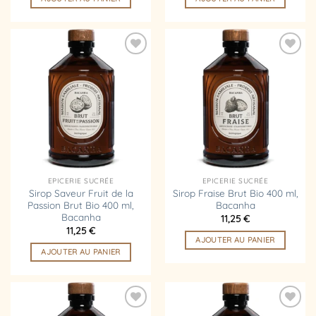
Ajouter
Ajouter
à la
à la
liste
liste
d’envies
d’envies
EPICERIE SUCRÉE
EPICERIE SUCRÉE
Sirop Saveur Fruit de la
Sirop Fraise Brut Bio 400 ml,
Passion Brut Bio 400 ml,
Bacanha
Bacanha
11,25
€
11,25
€
AJOUTER AU PANIER
AJOUTER AU PANIER