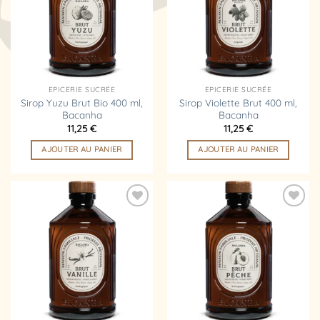
d’envies
d’envies
EPICERIE SUCRÉE
EPICERIE SUCRÉE
Sirop Yuzu Brut Bio 400 ml,
Sirop Violette Brut 400 ml,
Bacanha
Bacanha
11,25
€
11,25
€
AJOUTER AU PANIER
AJOUTER AU PANIER
Ajouter
Ajouter
à la
à la
liste
liste
d’envies
d’envies