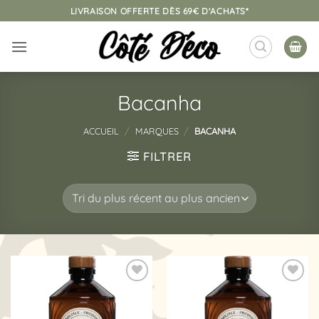
Passer
LIVRAISON OFFERTE DÈS 69€ D'ACHATS*
au
contenu
Bacanha
ACCUEIL
/
MARQUES
/
BACANHA
FILTRER
Ajouter
Ajouter
à la
à la
liste
liste