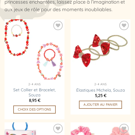
princesses enchantées, laissez place à l’imagination et
aux jeux de rôle pour des moments inoubliables.
Ajouter
Ajouter
à la
à la
liste
liste
d’envies
d’envies
2-4 ANS
2-4 ANS
Set Collier et Bracelet,
Élastiques Michela, Souza
Souza
5,25
€
8,95
€
AJOUTER AU PANIER
CHOIX DES OPTIONS
Ce
produit
a