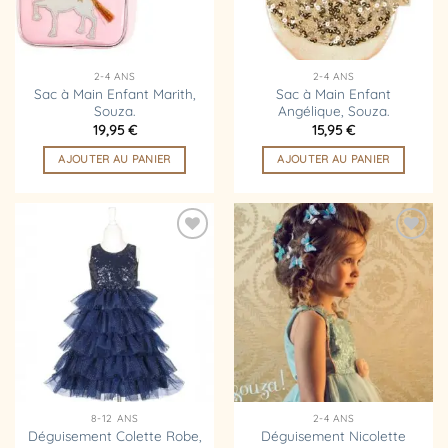
être
être
choisies
choisies
sur
sur
la
la
2-4 ANS
2-4 ANS
page
page
Sac à Main Enfant Marith,
Sac à Main Enfant
Souza.
Angélique, Souza.
du
du
19,95
€
15,95
€
produit
produit
AJOUTER AU PANIER
AJOUTER AU PANIER
Ajouter
Ajouter
à la
à la
liste
liste
d’envies
d’envies
8-12 ANS
2-4 ANS
Déguisement Colette Robe,
Déguisement Nicolette