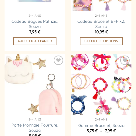
choisies
choisies
sur
sur
la
la
2-4 ANS
2-4 ANS
page
page
Cadeau Bagues Patrizia,
Cadeau Bracelet BFF x2,
Souza
Souza
du
du
7,95
€
10,95
€
produit
produit
AJOUTER AU PANIER
CHOIX DES OPTIONS
Ce
produit
a
plusieurs
Ajouter
Ajouter
variations.
à la
à la
liste
liste
Les
d’envies
d’envies
options
peuvent
être
choisies
sur
la
2-4 ANS
2-4 ANS
page
Porte Monnaie Fourrure,
Gamme Bracelet, Souza
Souza
Plage
5,75
€
–
7,95
€
du
de
9,95
€