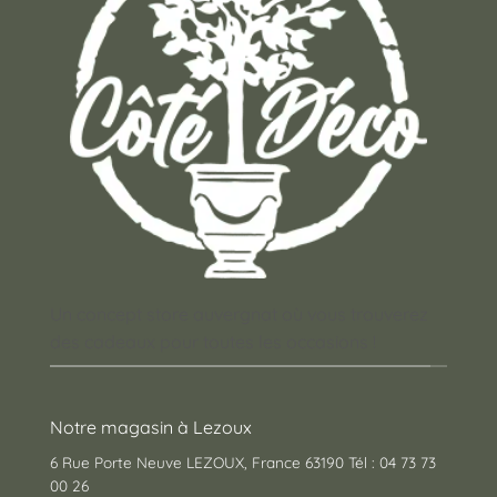
page
du
produit
Un concept store auvergnat où vous trouverez
des cadeaux pour toutes les occasions !
Notre magasin à Lezoux
6 Rue Porte Neuve LEZOUX, France 63190 Tél : 04 73 73
00 26