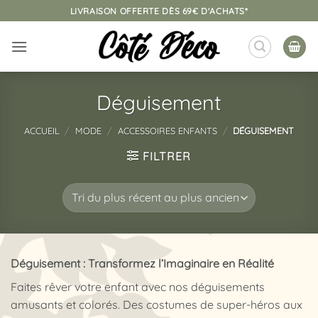
Passer
LIVRAISON OFFERTE DÈS 69€ D'ACHATS*
au
contenu
Déguisement
ACCUEIL
/
MODE
/
ACCESSOIRES ENFANTS
/
DÉGUISEMENT
FILTRER
Déguisement : Transformez l’Imaginaire en Réalité
Faites rêver votre enfant avec nos déguisements
amusants et colorés. Des costumes de super-héros aux