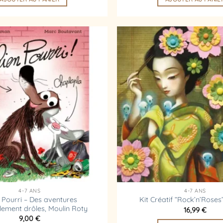
Ajouter
à la
liste
d’envies
4-7 ANS
4-7 ANS
 Pourri – Des aventures
Kit Créatif “Rock’n’Rose
iblement drôles, Moulin Roty
16,99
€
9,00
€