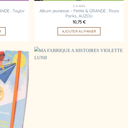
2-4 ANS
ANDE : Taylor
Album jeunesse – Petite & GRANDE : Rosa
Parks, AUZOU
10,75
€
R
AJOUTER AU PANIER
Ajouter
Ajouter
à la
à la
liste
liste
d’envies
d’envies