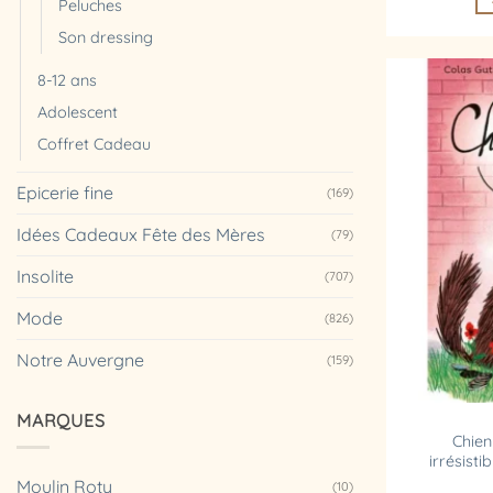
Peluches
Son dressing
8-12 ans
Adolescent
Coffret Cadeau
Epicerie fine
(169)
Idées Cadeaux Fête des Mères
(79)
Insolite
(707)
Mode
(826)
Notre Auvergne
(159)
MARQUES
Chien
irrésist
Moulin Roty
(10)