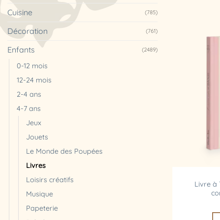
Cuisine
(785)
Décoration
(761)
Enfants
(2489)
0-12 mois
12-24 mois
2-4 ans
4-7 ans
Jeux
Jouets
Le Monde des Poupées
Livres
Loisirs créatifs
Livre à
co
Musique
Papeterie