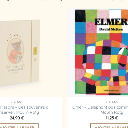
Ajouter
à la
liste
d’envies
2-4 ANS
2-4 ANS
 Trésors – Des souvenirs à
Elmer – L’éléphant pas comme
nserver, Moulin Roty
Moulin Roty
24,90
€
11,25
€
AJOUTER AU PANIER
AJOUTER AU PANIE