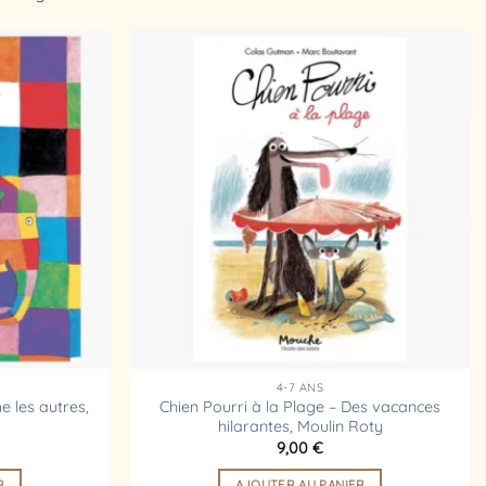
Ajouter
Ajouter
à la
à la
liste
liste
d’envies
d’envies
4-7 ANS
 les autres,
Chien Pourri à la Plage – Des vacances
hilarantes, Moulin Roty
9,00
€
R
AJOUTER AU PANIER