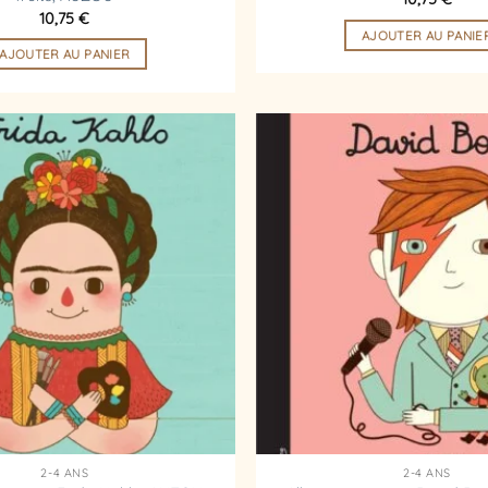
10,75
€
AJOUTER AU PANIE
AJOUTER AU PANIER
Ajouter
à la
liste
d’envies
2-4 ANS
2-4 ANS