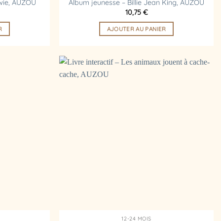
wie, AUZOU
Album jeunesse – Billie Jean King, AUZOU
10,75
€
R
AJOUTER AU PANIER
Ajouter
Ajouter
à la
à la
liste
liste
d’envies
d’envies
12-24 MOIS