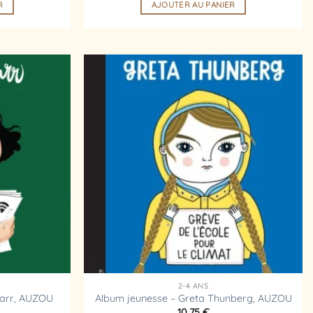
R
AJOUTER AU PANIER
Ajouter
Ajouter
à la
à la
liste
liste
d’envies
d’envies
2-4 ANS
marr, AUZOU
Album jeunesse – Greta Thunberg, AUZOU
10,75
€