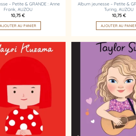
sse – Petite & GRANDE : Anne
Album jeunesse – Petite & G
Frank, AUZOU
Turing, AUZOU
10,75
€
10,75
€
AJOUTER AU PANIER
AJOUTER AU PANIE
Ajouter
à la
liste
d’envies