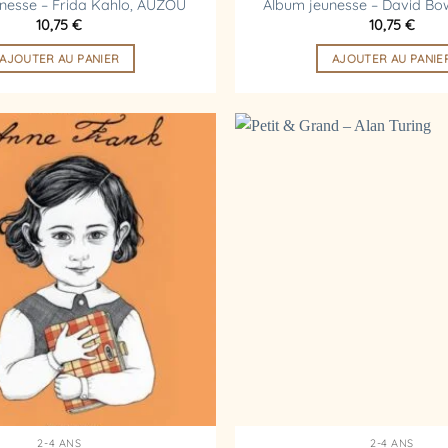
nesse – Frida Kahlo, AUZOU
Album jeunesse – David Bo
10,75
€
10,75
€
AJOUTER AU PANIER
AJOUTER AU PANIE
Ajouter
à la
liste
d’envies
2-4 ANS
2-4 ANS