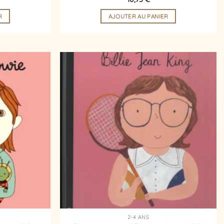
R
AJOUTER AU PANIER
Ajouter
Ajouter
à la
à la
liste
liste
d’envies
d’envies
2-4 ANS