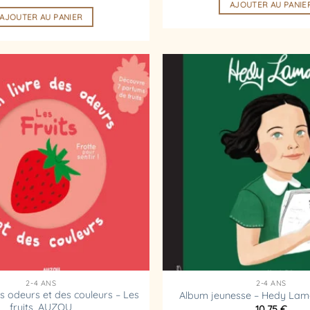
AJOUTER AU PANIE
AJOUTER AU PANIER
Ajouter
à la
liste
d’envies
2-4 ANS
2-4 ANS
s odeurs et des couleurs – Les
Album jeunesse – Hedy La
fruits, AUZOU
10,75
€