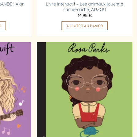
RANDE : Alan
Livre interactif – Les animaux jouent à
cache-cache, AUZOU
14,95
€
R
AJOUTER AU PANIER
Ajouter
Ajouter
à la
à la
liste
liste
d’envies
d’envies