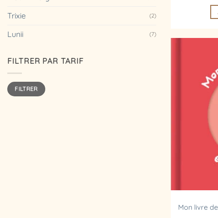
Trixie
(2)
Lunii
(7)
FILTRER PAR TARIF
Prix
Prix
FILTRER
min
max
Mon livre de