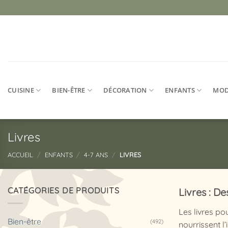
Passer
au
contenu
CUISINE
BIEN-ÊTRE
DÉCORATION
ENFANTS
MO
Livres
ACCUEIL
/
ENFANTS
/
4-7 ANS
/
LIVRES
CATÉGORIES DE PRODUITS
Livres : De
Les livres po
Bien-être
(492)
nourrissent l