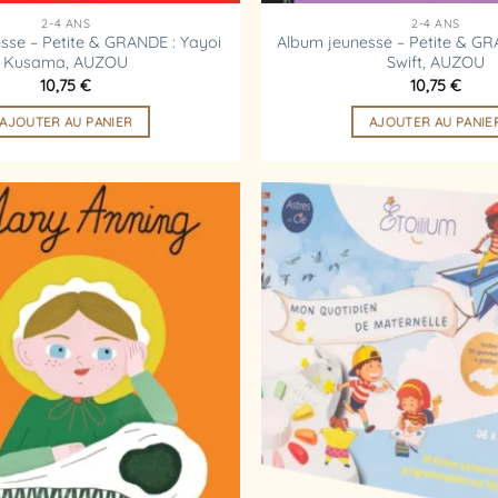
2-4 ANS
2-4 ANS
sse – Petite & GRANDE : Yayoi
Album jeunesse – Petite & GR
Kusama, AUZOU
Swift, AUZOU
10,75
€
10,75
€
AJOUTER AU PANIER
AJOUTER AU PANIE
Ajouter
à la
liste
d’envies