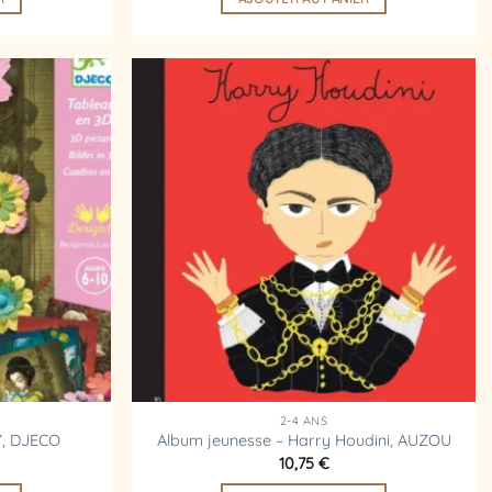
Ajouter
Ajouter
à la
à la
liste
liste
d’envies
d’envies
2-4 ANS
s”, DJECO
Album jeunesse – Harry Houdini, AUZOU
10,75
€