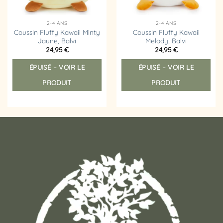
2-4 ANS
2-4 ANS
Coussin Fluffy Kawaii Minty
Coussin Fluffy Kawaii
Jaune, Balvi
Melody, Balvi
24,95
€
24,95
€
ÉPUISÉ – VOIR LE
ÉPUISÉ – VOIR LE
PRODUIT
PRODUIT