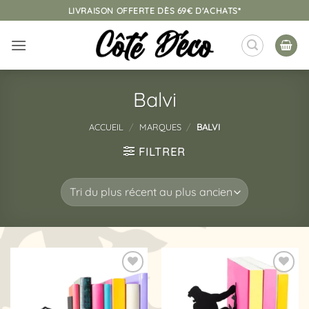
Passer
LIVRAISON OFFERTE DÈS 69€ D'ACHATS*
au
contenu
Balvi
ACCUEIL
/
MARQUES
/
BALVI
FILTRER
Ajouter
Ajouter
à la
à la
liste
liste