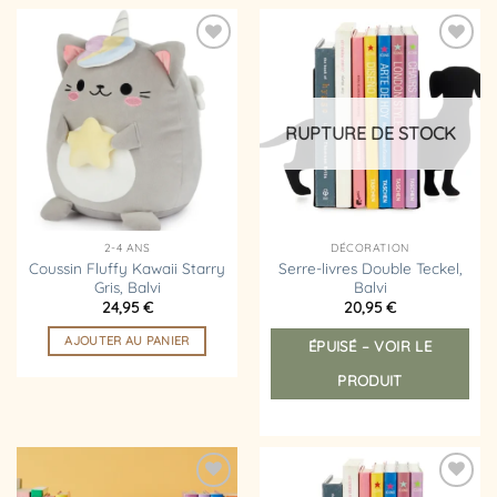
Ajouter
Ajouter
à la
à la
liste
liste
d’envies
d’envies
RUPTURE DE STOCK
2-4 ANS
DÉCORATION
Coussin Fluffy Kawaii Starry
Serre-livres Double Teckel,
Gris, Balvi
Balvi
24,95
€
20,95
€
AJOUTER AU PANIER
ÉPUISÉ – VOIR LE
PRODUIT