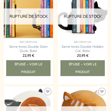
Ajouter
Ajouter
à la
à la
liste
liste
d’envies
d’envies
RUPTURE DE STOCK
RUPTURE DE STOCK
DÉCORATION
DÉCORATION
Serre-livres Double Slam
Serre-livres Double Hidden
Dunk, Balvi
Cat, Balvi
22,95
€
20,95
€
ÉPUISÉ – VOIR LE
ÉPUISÉ – VOIR LE
PRODUIT
PRODUIT
Ajouter
Ajouter
à la
à la
liste
liste
d’envies
d’envies