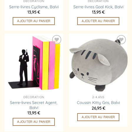
DÉCORATION
DÉCORATION
Serre-livres Cyclisme, Balvi
Serre-livres Goal Kick, Balvi
13,95
€
13,95
€
AJOUTER AU PANIER
AJOUTER AU PANIER
Ajouter
Ajouter
à la
à la
liste
liste
d’envies
d’envies
DÉCORATION
2-4 ANS
Serre-livres Secret Agent,
Coussin Kitty Gris, Balvi
Balvi
26,95
€
13,95
€
AJOUTER AU PANIER
AJOUTER AU PANIER