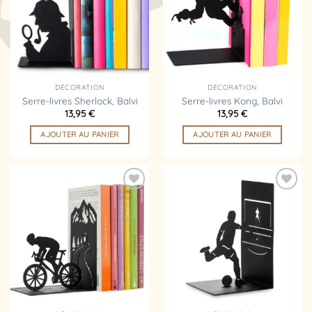
d’envies
d’envies
DÉCORATION
DÉCORATION
Serre-livres Sherlock, Balvi
Serre-livres Kong, Balvi
13,95
€
13,95
€
AJOUTER AU PANIER
AJOUTER AU PANIER
Ajouter
Ajouter
à la
à la
liste
liste
d’envies
d’envies