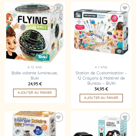
Ajouter
Ajouter
à la
à la
liste
liste
d’envies
d’envies
8-12 ANS
4-7 ANS
Balle volante lumineuse,
Station de Customisation –
Buki
12 Crayons & Matériel de
Bureau – BUKI
24,95
€
34,95
€
AJOUTER AU PANIER
AJOUTER AU PANIER
Ajouter
Ajouter
à la
à la
liste
liste