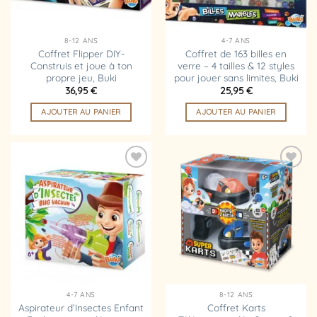
8-12 ANS
4-7 ANS
Coffret Flipper DIY-
Coffret de 163 billes en
Construis et joue à ton
verre – 4 tailles & 12 styles
propre jeu, Buki
pour jouer sans limites, Buki
36,95
€
25,95
€
AJOUTER AU PANIER
AJOUTER AU PANIER
Ajouter
Ajouter
à la
à la
liste
liste
d’envies
d’envies
4-7 ANS
8-12 ANS
Aspirateur d’Insectes Enfant
Coffret Karts