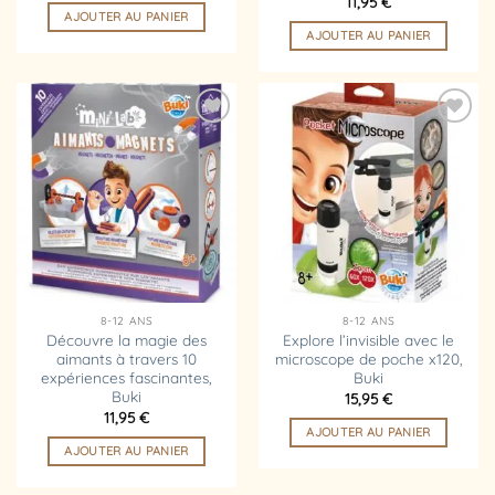
11,95
€
AJOUTER AU PANIER
AJOUTER AU PANIER
Ajouter
Ajouter
à la
à la
liste
liste
d’envies
d’envies
8-12 ANS
8-12 ANS
Découvre la magie des
Explore l’invisible avec le
aimants à travers 10
microscope de poche x120,
expériences fascinantes,
Buki
Buki
15,95
€
11,95
€
AJOUTER AU PANIER
AJOUTER AU PANIER