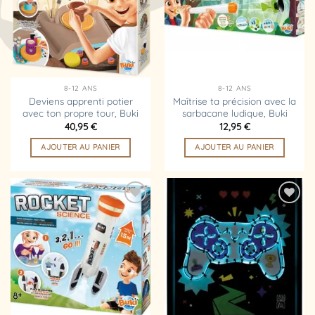
d’envies
d’envies
8-12 ANS
8-12 ANS
Deviens apprenti potier
Maîtrise ta précision avec la
avec ton propre tour, Buki
sarbacane ludique, Buki
40,95
€
12,95
€
AJOUTER AU PANIER
AJOUTER AU PANIER
Ajouter
Ajouter
à la
à la
liste
liste
d’envies
d’envies