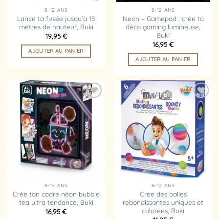
8-12 ANS
8-12 ANS
Lance ta fusée jusqu’à 15
Neon – Gamepad : crée ta
mètres de hauteur, Buki
déco gaming lumineuse,
Buki
19,95
€
16,95
€
AJOUTER AU PANIER
AJOUTER AU PANIER
Ajouter
Ajouter
à la
à la
liste
liste
d’envies
d’envies
8-12 ANS
8-12 ANS
Crée ton cadre néon bubble
Crée des balles
tea ultra tendance, Buki
rebondissantes uniques et
colorées, Buki
16,95
€