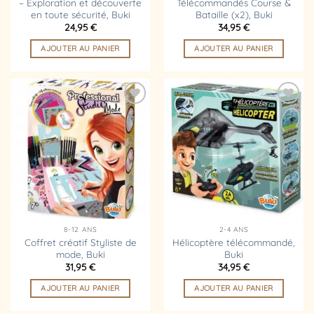
– Exploration et découverte
Télécommandés Course &
en toute sécurité, Buki
Bataille (x2), Buki
24,95
€
34,95
€
AJOUTER AU PANIER
AJOUTER AU PANIER
Ajouter
Ajouter
à la
à la
liste
liste
d’envies
d’envies
8-12 ANS
2-4 ANS
Coffret créatif Styliste de
Hélicoptère télécommandé,
mode, Buki
Buki
31,95
€
34,95
€
AJOUTER AU PANIER
AJOUTER AU PANIER