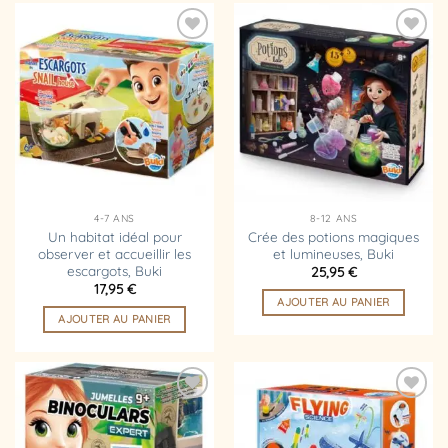
Ajouter
Ajouter
à la
à la
liste
liste
d’envies
d’envies
4-7 ANS
8-12 ANS
Un habitat idéal pour
Crée des potions magiques
observer et accueillir les
et lumineuses, Buki
escargots, Buki
25,95
€
17,95
€
AJOUTER AU PANIER
AJOUTER AU PANIER
Ajouter
Ajouter
à la
à la
liste
liste