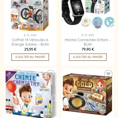
d’envies
d’envies
8-12 ANS
8-12 ANS
Coffret 14 Véhicules à
Montre Connectée Enfant –
Énergie Solaire – BUKI
BUKI
25,95
€
79,90
€
AJOUTER AU PANIER
AJOUTER AU PANIER
Ajouter
Ajouter
à la
à la
liste
liste
d’envies
d’envies