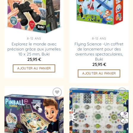
d’envies
d’envies
8-12 ANS
8-12 ANS
Explorez le monde avec
Flying Science -Un coffret
précision grâce aux jumelles
de lancement pour des
10 x 25 mm, Buki
aventures spectaculaires,
Buki
25,95
€
25,95
€
AJOUTER AU PANIER
AJOUTER AU PANIER
Ajouter
Ajouter
à la
à la
liste
liste
d’envies
d’envies