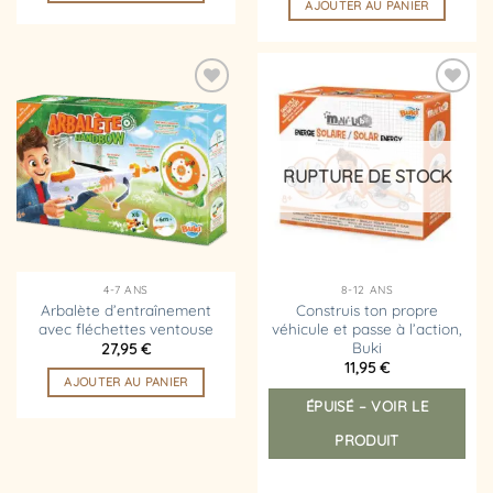
AJOUTER AU PANIER
Ajouter
Ajouter
à la
à la
liste
liste
d’envies
d’envies
RUPTURE DE STOCK
4-7 ANS
8-12 ANS
Arbalète d’entraînement
Construis ton propre
avec fléchettes ventouse
véhicule et passe à l’action,
Buki
27,95
€
11,95
€
AJOUTER AU PANIER
ÉPUISÉ – VOIR LE
PRODUIT