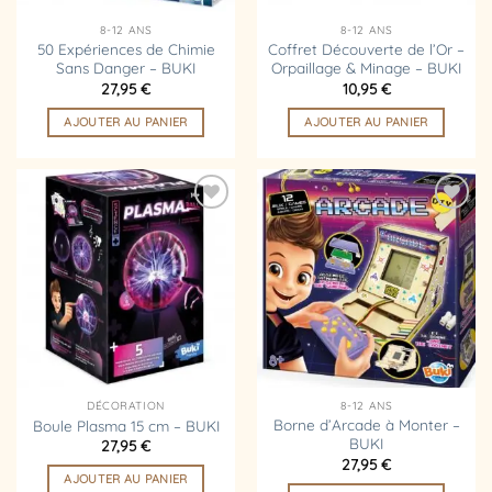
8-12 ANS
8-12 ANS
50 Expériences de Chimie
Coffret Découverte de l’Or –
Sans Danger – BUKI
Orpaillage & Minage – BUKI
27,95
€
10,95
€
AJOUTER AU PANIER
AJOUTER AU PANIER
Ajouter
Ajouter
à la
à la
liste
liste
d’envies
d’envies
DÉCORATION
8-12 ANS
Borne d’Arcade à Monter –
Boule Plasma 15 cm – BUKI
BUKI
27,95
€
27,95
€
AJOUTER AU PANIER