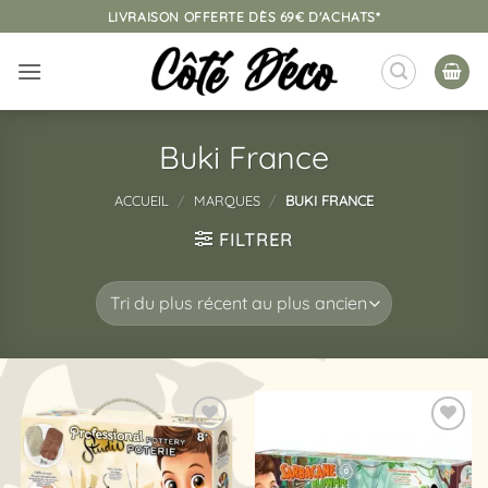
Passer
LIVRAISON OFFERTE DÈS 69€ D'ACHATS*
au
contenu
Buki France
ACCUEIL
/
MARQUES
/
BUKI FRANCE
FILTRER
Ajouter
Ajouter
à la
à la
liste
liste