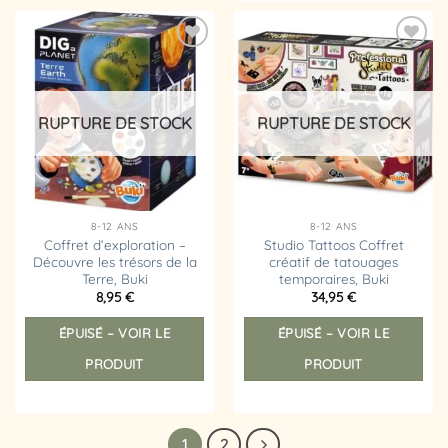
Ajouter
Ajouter
à la
à la
liste
liste
d’envies
d’envies
RUPTURE DE STOCK
RUPTURE DE STOCK
8-12 ANS
8-12 ANS
Coffret d’exploration –
Studio Tattoos Coffret
Découvre les trésors de la
créatif de tatouages
Terre, Buki
temporaires, Buki
8,95
€
34,95
€
ÉPUISÉ – VOIR LE
ÉPUISÉ – VOIR LE
PRODUIT
PRODUIT
1
2