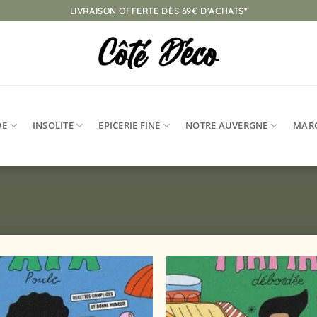
LIVRAISON OFFERTE DÈS 69€ D'ACHATS*
DE
INSOLITE
EPICERIE FINE
NOTRE AUVERGNE
MAR
Ajouter
à la
liste