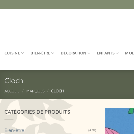
Passer
au
contenu
CUISINE
BIEN-ÊTRE
DÉCORATION
ENFANTS
MO
Cloch
ACCUEIL
/
MARQUES
/
CLOCH
CATÉGORIES DE PRODUITS
Bien-être
(478)