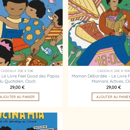
d’envies
CADEAUX 20€ À 50€
CADEAUX 20€ À 50
 Le Livre Feel Good des Papas
Maman Débordée – Le Livre F
du Quotidien, Cloch
Mamans Actives, Cl
29,00
€
29,00
€
AJOUTER AU PANIER
AJOUTER AU PANIE
Ajouter