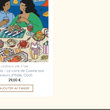
à la
liste
d’envies
CADEAUX 20€ À 50€
a – Le Livre de Cuisine aux
veurs d’Italie, Cloch
29,00
€
AJOUTER AU PANIER