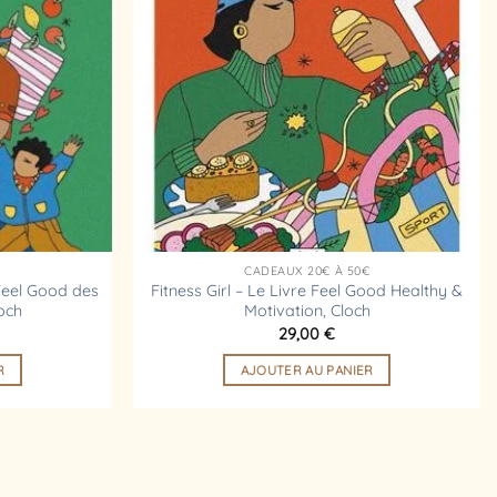
d’envies
d’envies
€
CADEAUX 20€ À 50€
eel Good des
Fitness Girl – Le Livre Feel Good Healthy &
och
Motivation, Cloch
29,00
€
R
AJOUTER AU PANIER