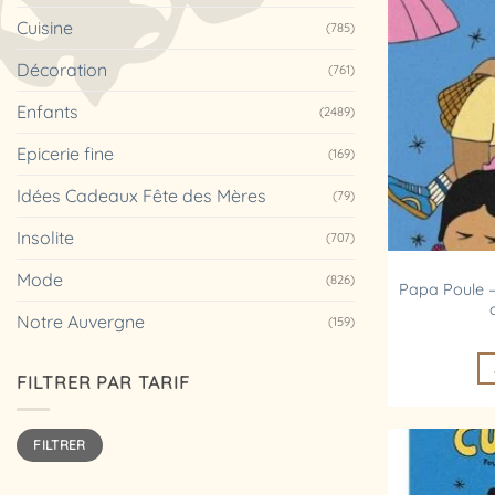
Cuisine
(785)
Décoration
(761)
Enfants
(2489)
Epicerie fine
(169)
Idées Cadeaux Fête des Mères
(79)
Insolite
(707)
Mode
(826)
Papa Poule –
Notre Auvergne
(159)
FILTRER PAR TARIF
Prix
Prix
FILTRER
min
max