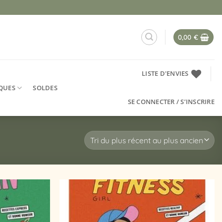
0,00
€
LISTE D'ENVIES
QUES
SOLDES
SE CONNECTER / S’INSCRIRE
Ajouter
Ajouter
à la
à la
liste
liste