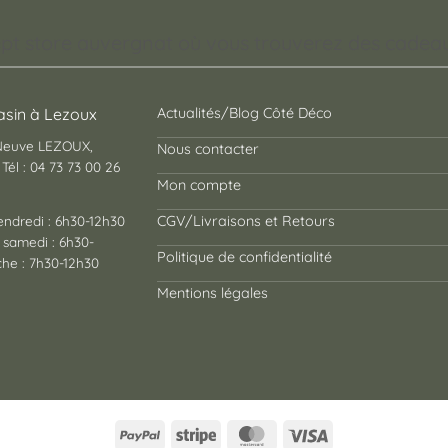
pt store auvergnat où vous trouverez des cadeaux
sin à Lezoux
Actualités/Blog Côté Déco
 Neuve LEZOUX,
Nous contacter
Tél : 04 73 73 00 26
Mon compte
endredi : 6h30-12h30
CGV/Livraisons et Retours
 samedi : 6h30-
Politique de confidentialité
he : 7h30-12h30
Mentions légales
PayPal
Stripe
MasterCard
Visa