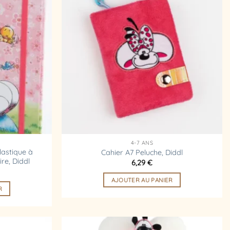
Ajouter
Ajouter
à la
à la
liste
liste
d’envies
d’envies
4-7 ANS
lastique à
Cahier A7 Peluche, Diddl
ire, Diddl
6,29
€
AJOUTER AU PANIER
R