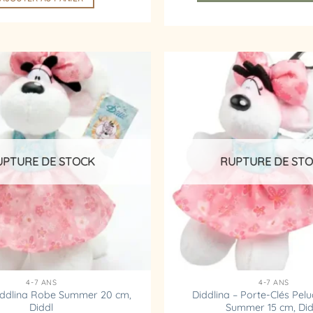
Ajouter
à la
liste
d’envies
UPTURE DE STOCK
RUPTURE DE ST
4-7 ANS
4-7 ANS
iddlina Robe Summer 20 cm,
Diddlina – Porte-Clés Pel
Diddl
Summer 15 cm, Did