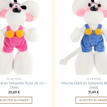
Ajouter
à la
liste
d’envies
12-24 MOIS
12-24 MOIS
ddl en Salopette Rose 20 cm –
Peluche Diddl en Salopette B
Diddl
Diddl
20,69
€
31,49
€
AJOUTER AU PANIER
AJOUTER AU PANIE