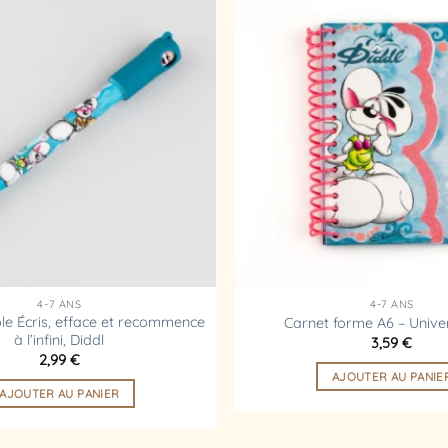
Ajouter
à la
liste
d’envies
4-7 ANS
4-7 ANS
ble Écris, efface et recommence
Carnet forme A6 – Univer
à l’infini, Diddl
3,59
€
2,99
€
AJOUTER AU PANIE
AJOUTER AU PANIER