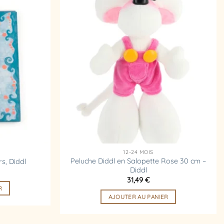
Ajouter
Ajouter
à la
à la
liste
liste
d’envies
d’envies
12-24 MOIS
Peluche Diddl en Salopette Rose 30 cm –
s, Diddl
Diddl
31,49
€
R
AJOUTER AU PANIER