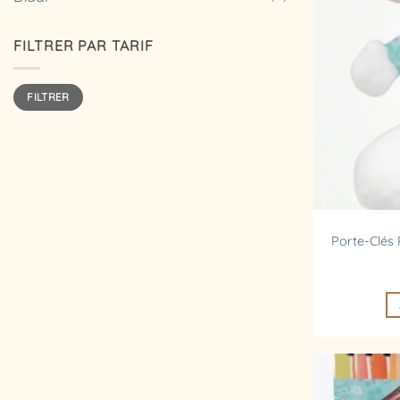
FILTRER PAR TARIF
Prix
Prix
FILTRER
min
max
Porte-Clés