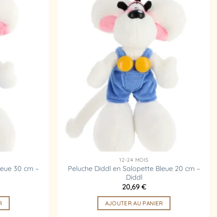
Ajouter
Ajouter
à la
à la
liste
liste
d’envies
d’envies
12-24 MOIS
leue 30 cm –
Peluche Diddl en Salopette Bleue 20 cm –
Diddl
20,69
€
R
AJOUTER AU PANIER