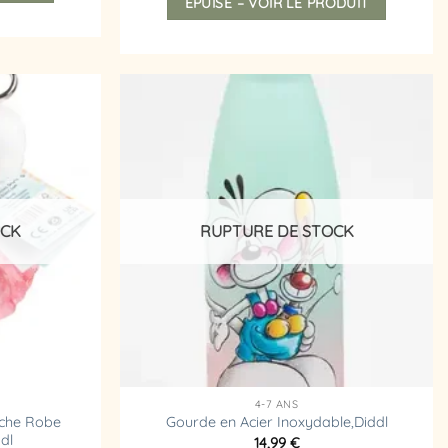
ÉPUISÉ – VOIR LE PRODUIT
Ajouter
Ajouter
à la
à la
liste
liste
d’envies
d’envies
OCK
RUPTURE DE STOCK
4-7 ANS
uche Robe
Gourde en Acier Inoxydable,Diddl
dl
14,99
€