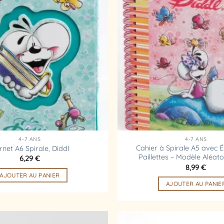
Ajouter
à la
liste
d’envies
4-7 ANS
4-7 ANS
Cahier à Spirale A5 avec É
rnet A6 Spirale, Diddl
Paillettes – Modèle Aléato
6,29
€
8,99
€
AJOUTER AU PANIER
AJOUTER AU PANIE