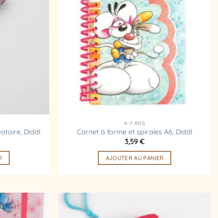
liste
liste
d’envies
d’envies
4-7 ANS
atoire, Diddl
Carnet à forme et spirales A6, Diddl
3,59
€
R
AJOUTER AU PANIER