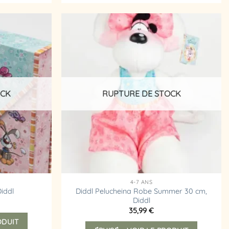
Ajouter
Ajouter
à la
à la
liste
liste
d’envies
d’envies
OCK
RUPTURE DE STOCK
4-7 ANS
Diddl Pelucheina Robe Summer 30 cm,
Diddl
Diddl
35,99
€
ODUIT