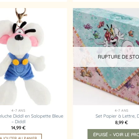
Ajouter
à la
liste
d’envies
RUPTURE DE ST
4-7 ANS
4-7 ANS
eluche Diddl en Salopette Bleue
Set Papier à Lettre, 
– Diddl
8,99
€
14,99
€
ÉPUISÉ – VOIR LE PR
AJOUTER AU PANIER