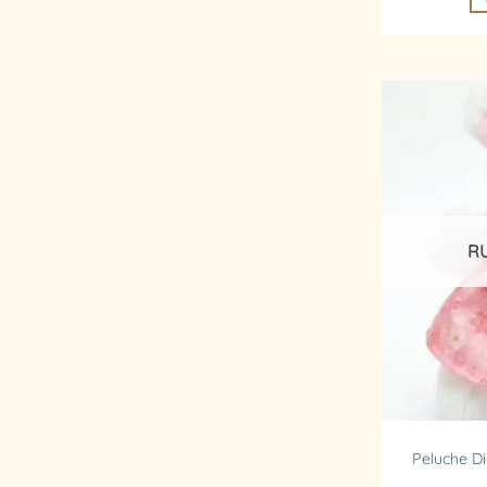
R
Peluche D