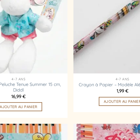
liste
d’envies
4-7 ANS
4-7 ANS
 Peluche Tenue Summer 15 cm,
Crayon à Papier – Modèle Alé
Diddl
1,99
€
16,99
€
AJOUTER AU PANIE
AJOUTER AU PANIER