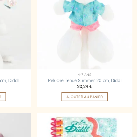
d’envies
d’envies
4-7 ANS
cm, Diddl
Peluche Tenue Summer 20 cm, Diddl
20,24
€
R
AJOUTER AU PANIER
Ajouter
Ajouter
à la
à la