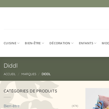
Passer
au
contenu
CUISINE
BIEN-ÊTRE
DÉCORATION
ENFANTS
MO
Diddl
ACCUEIL
/
MARQUES
/
DIDDL
CATÉGORIES DE PRODUITS
Bien-être
(474)