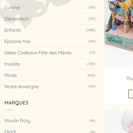
Cuisine
(785)
Décoration
(761)
Enfants
(2488)
Epicerie fine
(169)
Idées Cadeaux Fête des Mères
(79)
Insolite
(706)
Mode
(826)
Sty
Notre Auvergne
(159)
MARQUES
Moulin Roty
(46)
Diddl
(18)