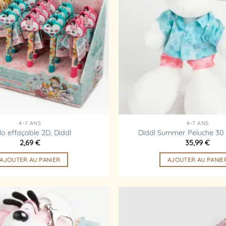
d’envies
4-7 ANS
4-7 ANS
lo effaçable 2D, Diddl
Diddl Summer Peluche 30 
2,69
€
35,99
€
AJOUTER AU PANIER
AJOUTER AU PANIE
Ajouter
à la