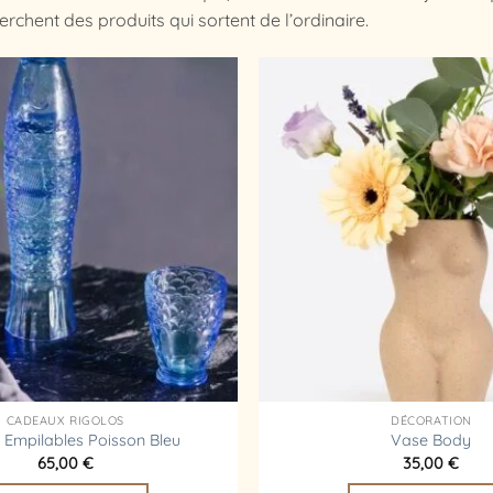
erchent des produits qui sortent de l’ordinaire.
Ajouter
à la
liste
d’envies
CADEAUX RIGOLOS
DÉCORATION
 Empilables Poisson Bleu
Vase Body
65,00
€
35,00
€