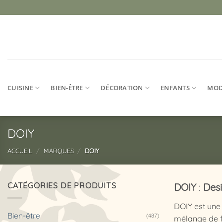
Passer
au
contenu
CUISINE
BIEN-ÊTRE
DÉCORATION
ENFANTS
MO
DOIY
ACCUEIL
/
MARQUES
/
DOIY
CATÉGORIES DE PRODUITS
DOIY
:
Desi
DOIY est une
Bien-être
(487)
mélange de fo