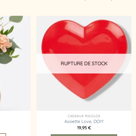
Ajouter
Ajouter
à la
à la
liste
liste
d’envies
d’envies
RUPTURE DE STOCK
CADEAUX RIGOLOS
Assiette Love, DOIY
19,95
€