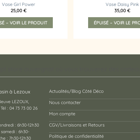
Vase Girl Power
Vase Daisy Pink
25,00
€
35,00
€
SÉ – VOIR LE PRODUIT
ÉPUISÉ – VOIR LE PR
pt store auvergnat où vous trouverez des cadeaux
sin à Lezoux
Actualités/Blog Côté Déco
 Neuve LEZOUX,
Nous contacter
Tél : 04 73 73 00 26
Mon compte
endredi : 6h30-12h30
CGV/Livraisons et Retours
 samedi : 6h30-
Politique de confidentialité
he : 7h30-12h30