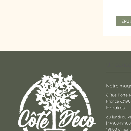
ÉPUI
Un conce
Notre maga
6 Rue Porte
France 63190 
Horaires
du lundi au v
| 14h00-19h00
19h00 dimanc