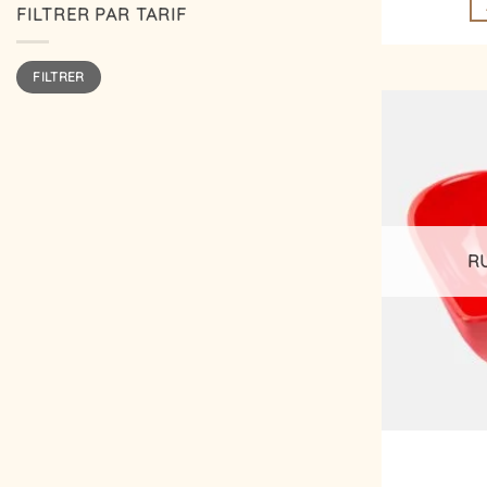
FILTRER PAR TARIF
Prix
Prix
FILTRER
min
max
R