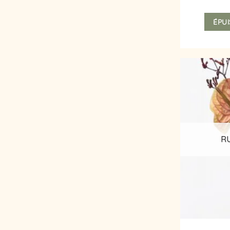
ÉPUI
R