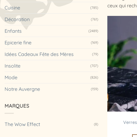
ceux qui rech
Cuisine
(785)
Décoration
(761)
Enfants
(2489)
Epicerie fine
(169)
Idées Cadeaux Fête des Mères
(79)
Insolite
(707)
Mode
(826)
Notre Auvergne
(159)
MARQUES
Verres
The Wow Effect
(8)