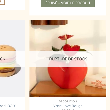
R
ÉPUISÉ – VOIR LE PRODUIT
Ajouter
Ajouter
à la
à la
liste
liste
d’envies
d’envies
OCK
RUPTURE DE STOCK
DÉCORATION
Food, DOIY
Vase Love Rouge