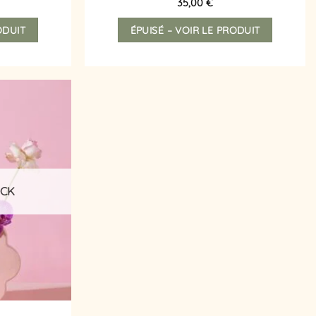
35,00
€
ODUIT
ÉPUISÉ – VOIR LE PRODUIT
Ajouter
à la
liste
d’envies
OCK