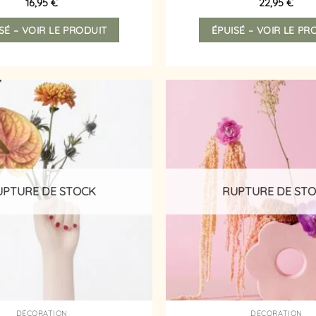
16,95
€
22,95
€
SÉ – VOIR LE PRODUIT
ÉPUISÉ – VOIR LE PR
Ajouter
à la
liste
d’envies
UPTURE DE STOCK
RUPTURE DE ST
DÉCORATION
DÉCORATION