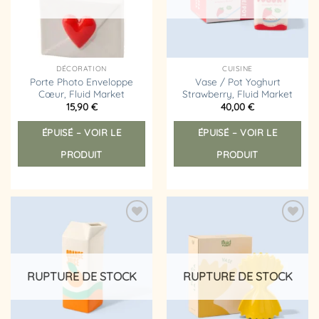
DÉCORATION
CUISINE
Porte Photo Enveloppe
Vase / Pot Yoghurt
Cœur, Fluid Market
Strawberry, Fluid Market
15,90
€
40,00
€
ÉPUISÉ – VOIR LE
ÉPUISÉ – VOIR LE
PRODUIT
PRODUIT
Ajouter
Ajouter
à la
à la
liste
liste
d’envies
d’envies
RUPTURE DE STOCK
RUPTURE DE STOCK