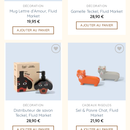
DÉCORATION
DÉCORATION
Mug Lettre d’Amour, Fluid
Gamelle Teckel, Fluid Market
Market
28,90
€
19,95
€
AJOUTER AU PANIER
AJOUTER AU PANIER
Ajouter
Ajouter
à la
à la
liste
liste
d’envies
d’envies
DÉCORATION
CADEAUX RIGOLOS
Distributeur de savon
Sel & Poivre Chat, Fluid
Teckel, Fluid Market
Market
28,90
€
21,90
€
AJOUTER AU PANIER
AJOUTER AU PANIER