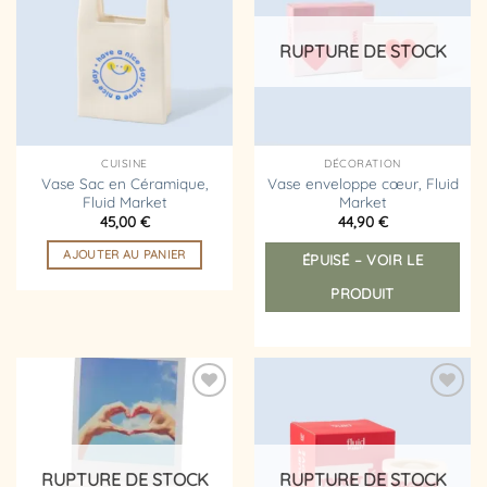
liste
liste
d’envies
d’envies
RUPTURE DE STOCK
CUISINE
DÉCORATION
Vase Sac en Céramique,
Vase enveloppe cœur, Fluid
Fluid Market
Market
45,00
€
44,90
€
AJOUTER AU PANIER
ÉPUISÉ – VOIR LE
PRODUIT
Ajouter
Ajouter
à la
à la
liste
liste
d’envies
d’envies
RUPTURE DE STOCK
RUPTURE DE STOCK