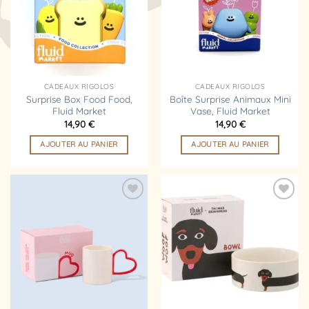
d’envies
d’envies
CADEAUX RIGOLOS
CADEAUX RIGOLOS
Surprise Box Food Food,
Boîte Surprise Animaux Mini
Fluid Market
Vase, Fluid Market
14,90
€
14,90
€
AJOUTER AU PANIER
AJOUTER AU PANIER
Ajouter
Ajouter
à la
à la
liste
liste
d’envies
d’envies