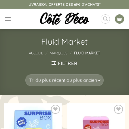
Passer
LIVRAISON OFFERTE DÈS 69€ D'ACHATS*
au
contenu
Fluid Market
ACCUEIL
/
MARQUES
/
FLUID MARKET
FILTRER
Ajouter
Ajouter
à la
à la
liste
liste