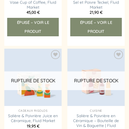
Vase Cup of Coffee, Fluid
Sel et Poivre Teckel, Fluid
Market
Market
45,00
€
21,90
€
ÉPUISÉ – VOIR LE
ÉPUISÉ – VOIR LE
PRODUIT
PRODUIT
Ajouter
Ajouter
à la
à la
liste
liste
d’envies
d’envies
RUPTURE DE STOCK
RUPTURE DE STOCK
CADEAUX RIGOLOS
CUISINE
Salière & Poivrière Juice en
Salière & Poivrière en
Céramique, Fluid Market
Céramique – Bouteille de
Vin & Baguette | Fluid
19,95
€