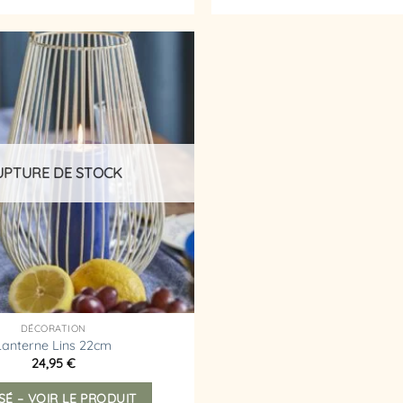
Ajouter
à la
liste
d’envies
UPTURE DE STOCK
DÉCORATION
Lanterne Lins 22cm
24,95
€
SÉ – VOIR LE PRODUIT