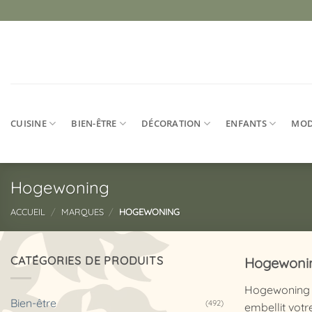
Passer
au
contenu
CUISINE
BIEN-ÊTRE
DÉCORATION
ENFANTS
MO
Hogewoning
ACCUEIL
/
MARQUES
/
HOGEWONING
CATÉGORIES DE PRODUITS
Hogewoni
Hogewoning pr
Bien-être
(492)
embellit votre