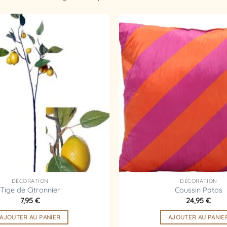
Ajouter
à la
liste
d’envies
DÉCORATION
DÉCORATION
Tige de Citronnier
Coussin Patos
7,95
€
24,95
€
AJOUTER AU PANIER
AJOUTER AU PANIE