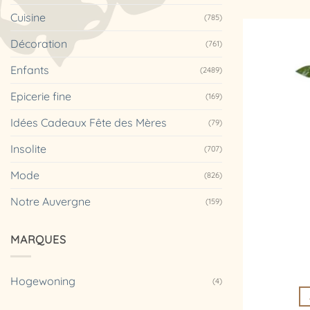
Cuisine
(785)
Décoration
(761)
Enfants
(2489)
Epicerie fine
(169)
Idées Cadeaux Fête des Mères
(79)
Insolite
(707)
Mode
(826)
Notre Auvergne
(159)
MARQUES
Hogewoning
(4)