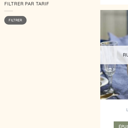
FILTRER PAR TARIF
Prix
Prix
FILTRER
min
max
R
ÉPUI