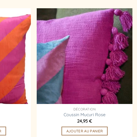
Ajouter
Ajouter
à la
à la
liste
liste
d’envies
d’envies
DÉCORATION
Coussin Mucuri Rose
24,95
€
R
AJOUTER AU PANIER