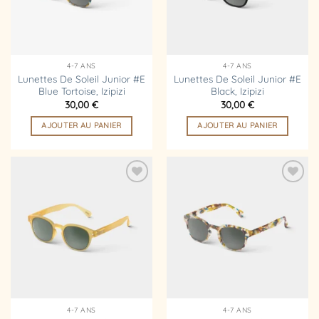
4-7 ANS
4-7 ANS
Lunettes De Soleil Junior #E
Lunettes De Soleil Junior #E
Blue Tortoise, Izipizi
Black, Izipizi
30,00
€
30,00
€
AJOUTER AU PANIER
AJOUTER AU PANIER
Ajouter
Ajouter
à la
à la
liste
liste
d’envies
d’envies
4-7 ANS
4-7 ANS