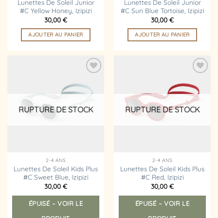
Lunettes De Soleil Junior
Lunettes De Soleil Junior
#C Yellow Honey, Izipizi
#C Sun Blue Tortoise, Izipizi
30,00
€
30,00
€
AJOUTER AU PANIER
AJOUTER AU PANIER
Ajouter
Ajouter
à la
à la
liste
liste
d’envies
d’envies
RUPTURE DE STOCK
RUPTURE DE STOCK
2-4 ANS
2-4 ANS
Lunettes De Soleil Kids Plus
Lunettes De Soleil Kids Plus
#C Sweet Blue, Izipizi
#C Red, Izipizi
30,00
€
30,00
€
ÉPUISÉ – VOIR LE
ÉPUISÉ – VOIR LE