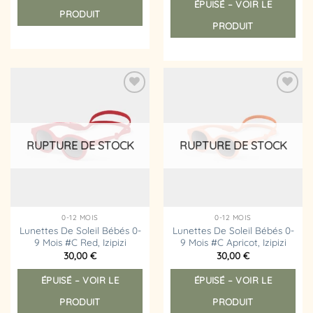
ÉPUISÉ – VOIR LE
PRODUIT
PRODUIT
Ajouter
Ajouter
à la
à la
liste
liste
d’envies
d’envies
RUPTURE DE STOCK
RUPTURE DE STOCK
0-12 MOIS
0-12 MOIS
Lunettes De Soleil Bébés 0-
Lunettes De Soleil Bébés 0-
9 Mois #C Red, Izipizi
9 Mois #C Apricot, Izipizi
30,00
€
30,00
€
ÉPUISÉ – VOIR LE
ÉPUISÉ – VOIR LE
PRODUIT
PRODUIT