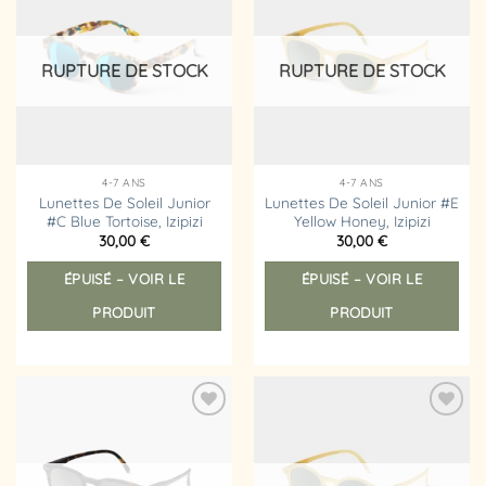
Ajouter
Ajouter
à la
à la
liste
liste
d’envies
d’envies
RUPTURE DE STOCK
RUPTURE DE STOCK
4-7 ANS
4-7 ANS
Lunettes De Soleil Junior
Lunettes De Soleil Junior #E
#C Blue Tortoise, Izipizi
Yellow Honey, Izipizi
30,00
€
30,00
€
ÉPUISÉ – VOIR LE
ÉPUISÉ – VOIR LE
PRODUIT
PRODUIT
Ajouter
Ajouter
à la
à la
liste
liste
d’envies
d’envies