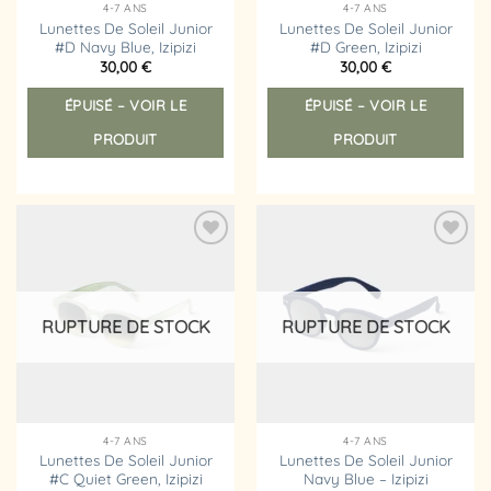
4-7 ANS
4-7 ANS
Lunettes De Soleil Junior
Lunettes De Soleil Junior
#D Navy Blue, Izipizi
#D Green, Izipizi
30,00
€
30,00
€
ÉPUISÉ – VOIR LE
ÉPUISÉ – VOIR LE
PRODUIT
PRODUIT
Ajouter
Ajouter
à la
à la
liste
liste
d’envies
d’envies
RUPTURE DE STOCK
RUPTURE DE STOCK
4-7 ANS
4-7 ANS
Lunettes De Soleil Junior
Lunettes De Soleil Junior
#C Quiet Green, Izipizi
Navy Blue – Izipizi