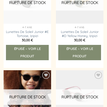
RUPTURE DE STOCK
RUPTURE DE STOCK
4-7 ANS
4-7 ANS
Lunettes De Soleil Junior #E
Lunettes De Soleil Junior
Tortoise, Izipizi
#D Yellow Honey, Izipizi
30,00
€
30,00
€
ÉPUISÉ – VOIR LE
ÉPUISÉ – VOIR LE
PRODUIT
PRODUIT
Ajouter
Ajouter
à la
à la
liste
liste
d’envies
d’envies
RUPTURE DE STOCK
RUPTURE DE STOCK