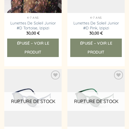
4-7 ANS
4-7 ANS
Lunettes De Soleil Junior
Lunettes De Soleil Junior
#D Tortoise, Izipizi
#D Pink, Izipizi
30,00
€
30,00
€
ÉPUISÉ – VOIR LE
ÉPUISÉ – VOIR LE
PRODUIT
PRODUIT
Ajouter
Ajouter
à la
à la
liste
liste
d’envies
d’envies
RUPTURE DE STOCK
RUPTURE DE STOCK