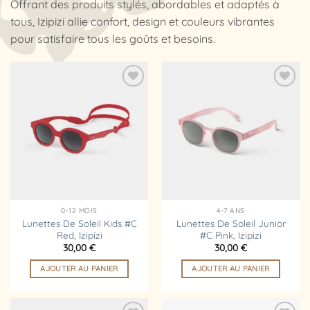
Offrant des produits stylés, abordables et adaptés à
tous, Izipizi allie confort, design et couleurs vibrantes
pour satisfaire tous les goûts et besoins.
Ajouter
Ajouter
à la
à la
liste
liste
d’envies
d’envies
0-12 MOIS
4-7 ANS
Lunettes De Soleil Kids #C
Lunettes De Soleil Junior
Red, Izipizi
#C Pink, Izipizi
30,00
€
30,00
€
AJOUTER AU PANIER
AJOUTER AU PANIER