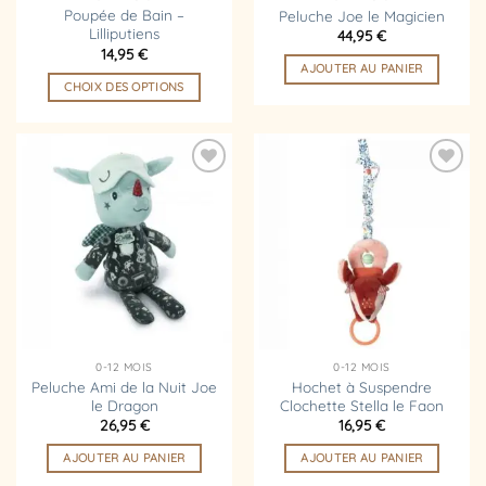
page
Poupée de Bain –
Peluche Joe le Magicien
Lilliputiens
44,95
€
du
14,95
€
produit
AJOUTER AU PANIER
CHOIX DES OPTIONS
Ce
produit
a
plusieurs
Ajouter
Ajouter
variations.
à la
à la
liste
liste
Les
d’envies
d’envies
options
peuvent
être
choisies
sur
la
0-12 MOIS
0-12 MOIS
page
Peluche Ami de la Nuit Joe
Hochet à Suspendre
le Dragon
Clochette Stella le Faon
du
26,95
€
16,95
€
produit
AJOUTER AU PANIER
AJOUTER AU PANIER