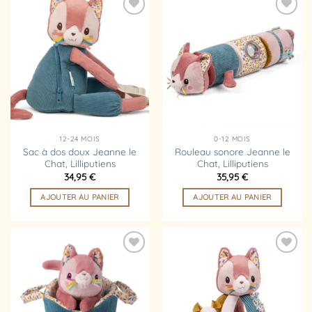
Ajouter
Ajouter
à la
à la
liste
liste
d’envies
d’envies
12-24 MOIS
0-12 MOIS
Sac à dos doux Jeanne le
Rouleau sonore Jeanne le
Chat, Lilliputiens
Chat, Lilliputiens
34,95
€
35,95
€
AJOUTER AU PANIER
AJOUTER AU PANIER
Ajouter
Ajouter
à la
à la
liste
liste
d’envies
d’envies