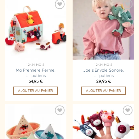
Ajouter
Ajouter
à la
à la
liste
liste
d’envies
d’envies
12-24 MOIS
12-24 MOIS
Ma Première Ferme,
Joe s’Envole Sonore,
Lilliputiens
Lilliputiens
54,95
€
29,95
€
AJOUTER AU PANIER
AJOUTER AU PANIER
Ajouter
Ajouter
à la
à la
liste
liste
d’envies
d’envies