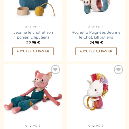
0-12 MOIS
0-12 MOIS
Jeanne le chat et son
Hochet à Poignées Jeanne
panier, Lilliputiens
le Chat, Lilliputiens
29,95
€
24,95
€
AJOUTER AU PANIER
AJOUTER AU PANIER
Ajouter
Ajouter
à la
à la
liste
liste
d’envies
d’envies
0-12 MOIS
0-12 MOIS