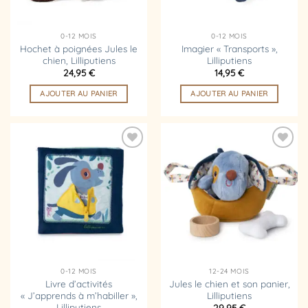
0-12 MOIS
0-12 MOIS
Hochet à poignées Jules le
Imagier « Transports »,
chien, Lilliputiens
Lilliputiens
24,95
€
14,95
€
AJOUTER AU PANIER
AJOUTER AU PANIER
Ajouter
Ajouter
à la
à la
liste
liste
d’envies
d’envies
0-12 MOIS
12-24 MOIS
Livre d’activités
Jules le chien et son panier,
« J’apprends à m’habiller »,
Lilliputiens
Lilliputiens
29,95
€