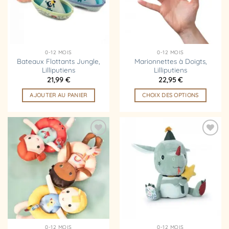
0-12 MOIS
0-12 MOIS
Bateaux Flottants Jungle,
Marionnettes à Doigts,
Lilliputiens
Lilliputiens
21,99
€
22,95
€
AJOUTER AU PANIER
CHOIX DES OPTIONS
Ce
produit
a
plusieurs
Ajouter
Ajouter
variations.
à la
à la
liste
liste
Les
d’envies
d’envies
options
peuvent
être
choisies
sur
la
0-12 MOIS
0-12 MOIS