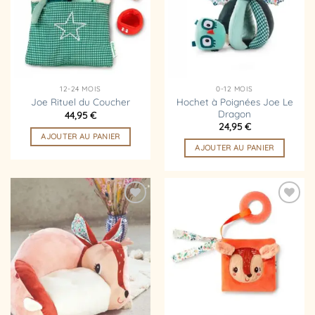
d’envies
d’envies
12-24 MOIS
0-12 MOIS
Hochet à Poignées Joe Le
Joe Rituel du Coucher
Dragon
44,95
€
24,95
€
AJOUTER AU PANIER
AJOUTER AU PANIER
Ajouter
Ajouter
à la
à la
liste
liste
d’envies
d’envies