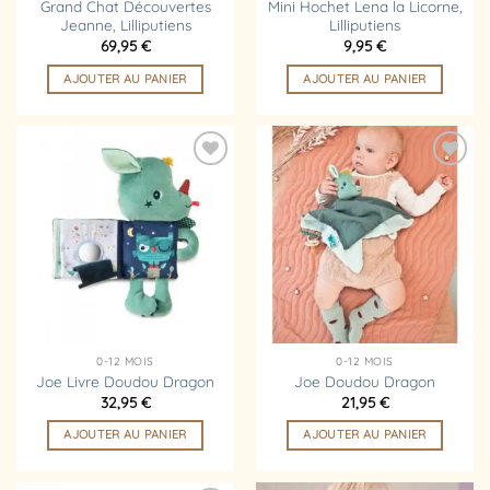
Grand Chat Découvertes
Mini Hochet Lena la Licorne,
Jeanne, Lilliputiens
Lilliputiens
69,95
€
9,95
€
AJOUTER AU PANIER
AJOUTER AU PANIER
Ajouter
Ajouter
à la
à la
liste
liste
d’envies
d’envies
0-12 MOIS
0-12 MOIS
Joe Livre Doudou Dragon
Joe Doudou Dragon
32,95
€
21,95
€
AJOUTER AU PANIER
AJOUTER AU PANIER