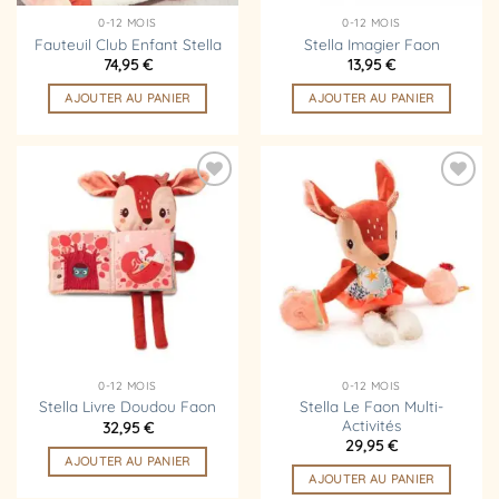
0-12 MOIS
0-12 MOIS
Fauteuil Club Enfant Stella
Stella Imagier Faon
74,95
€
13,95
€
AJOUTER AU PANIER
AJOUTER AU PANIER
Ajouter
Ajouter
à la
à la
liste
liste
d’envies
d’envies
0-12 MOIS
0-12 MOIS
Stella Le Faon Multi-
Stella Livre Doudou Faon
Activités
32,95
€
29,95
€
AJOUTER AU PANIER
AJOUTER AU PANIER