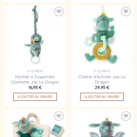
Ajouter
Ajouter
à la
à la
liste
liste
d’envies
d’envies
0-12 MOIS
0-12 MOIS
Hochet à Suspendre
Chaîne d’Activité Joe Le
Clochette Joe Le Dragon
Dragon
16,95
€
29,95
€
AJOUTER AU PANIER
AJOUTER AU PANIER
Ajouter
Ajouter
à la
à la
liste
liste