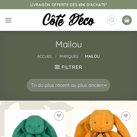
Passer
LIVRAISON OFFERTE DÈS 69€ D'ACHATS*
au
contenu
Mailou
ACCUEIL
/
MARQUES
/
MAILOU
FILTRER
Ajouter
Ajouter
à la
à la
liste
liste