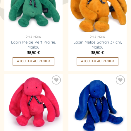
d’envies
d’envies
0-12 MOIS
0-12 MOIS
Lapin Méloé Vert Prairie,
Lapin Méloé Safran 37 cm,
Mailou
Mailou
38,50
€
38,50
€
AJOUTER AU PANIER
AJOUTER AU PANIER
Ajouter
Ajouter
à la
à la
liste
liste
d’envies
d’envies