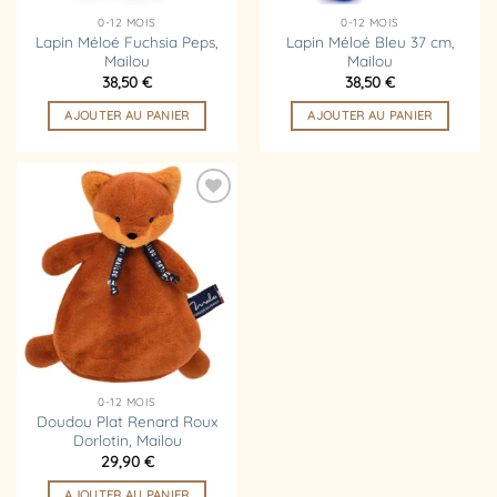
0-12 MOIS
0-12 MOIS
Lapin Méloé Fuchsia Peps,
Lapin Méloé Bleu 37 cm,
Mailou
Mailou
38,50
€
38,50
€
AJOUTER AU PANIER
AJOUTER AU PANIER
Ajouter
à la
liste
d’envies
0-12 MOIS
Doudou Plat Renard Roux
Dorlotin, Mailou
29,90
€
AJOUTER AU PANIER