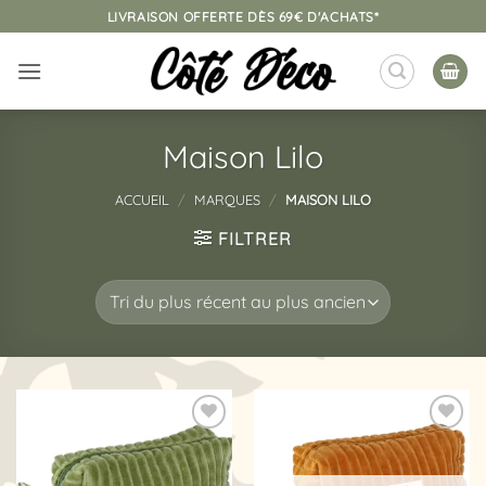
Passer
LIVRAISON OFFERTE DÈS 69€ D'ACHATS*
au
contenu
Maison Lilo
ACCUEIL
/
MARQUES
/
MAISON LILO
FILTRER
Ajouter
Ajouter
à la
à la
liste
liste