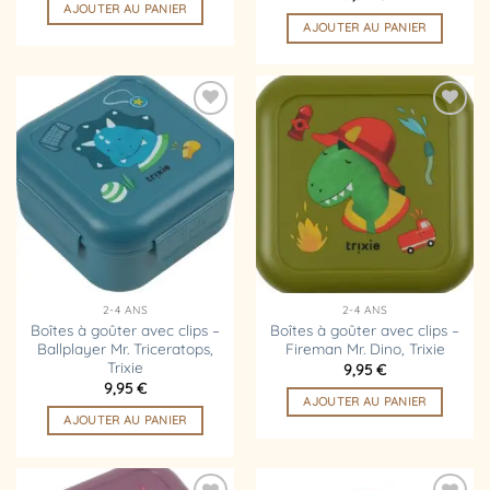
AJOUTER AU PANIER
AJOUTER AU PANIER
Ajouter
Ajouter
à la
à la
liste
liste
d’envies
d’envies
2-4 ANS
2-4 ANS
Boîtes à goûter avec clips –
Boîtes à goûter avec clips –
Ballplayer Mr. Triceratops,
Fireman Mr. Dino, Trixie
Trixie
9,95
€
9,95
€
AJOUTER AU PANIER
AJOUTER AU PANIER