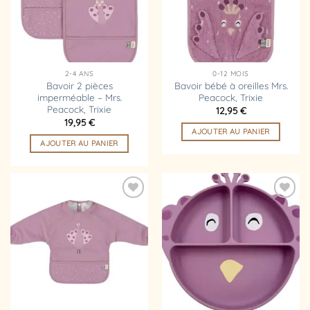
2-4 ANS
0-12 MOIS
Bavoir 2 pièces
Bavoir bébé à oreilles Mrs.
imperméable – Mrs.
Peacock, Trixie
Peacock, Trixie
12,95
€
19,95
€
AJOUTER AU PANIER
AJOUTER AU PANIER
Ajouter
Ajouter
à la
à la
liste
liste
d’envies
d’envies