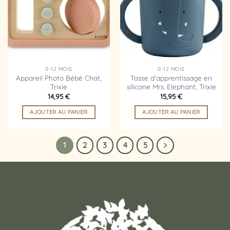
d’envies
d’envies
0-12 MOIS
0-12 MOIS
Appareil Photo Bébé Chat,
Tasse d’apprentissage en
Trixie
silicone Mrs. Elephant, Trixie
14,95
€
15,95
€
AJOUTER AU PANIER
AJOUTER AU PANIER
1
2
3
4
5