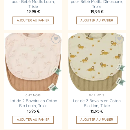
pour Bébé Motifs Lapin,
pour Bébé Motifs Dinosaure,
Trixie
Trixie
19,95
€
19,95
€
AJOUTER AU PANIER
AJOUTER AU PANIER
Ajouter
Ajouter
à la
à la
liste
liste
d’envies
d’envies
0-12 MOIS
0-12 MOIS
Lot de 2 Bavoirs en Coton
Lot de 2 Bavoirs en Coton
Bio Lapin, Trixie
Bio Lion, Trixie
15,95
€
15,95
€
AJOUTER AU PANIER
AJOUTER AU PANIER