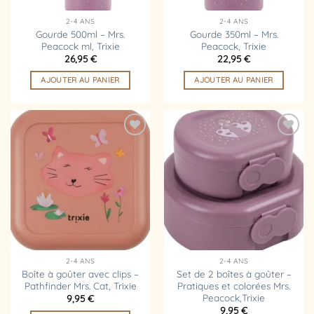
2-4 ANS
2-4 ANS
Gourde 500ml – Mrs.
Gourde 350ml – Mrs.
Peacock ml, Trixie
Peacock, Trixie
26,95
€
22,95
€
AJOUTER AU PANIER
AJOUTER AU PANIER
Ajouter
Ajouter
à la
à la
liste
liste
d’envies
d’envies
2-4 ANS
2-4 ANS
Boîte à goûter avec clips –
Set de 2 boîtes à goûter –
Pathfinder Mrs. Cat, Trixie
Pratiques et colorées Mrs.
Peacock,Trixie
9,95
€
9,95
€