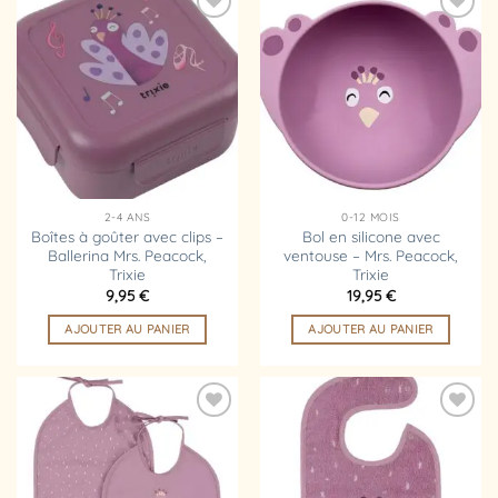
Ajouter
Ajouter
à la
à la
liste
liste
d’envies
d’envies
2-4 ANS
0-12 MOIS
Boîtes à goûter avec clips –
Bol en silicone avec
Ballerina Mrs. Peacock,
ventouse – Mrs. Peacock,
Trixie
Trixie
9,95
€
19,95
€
AJOUTER AU PANIER
AJOUTER AU PANIER
Ajouter
Ajouter
à la
à la
liste
liste
d’envies
d’envies