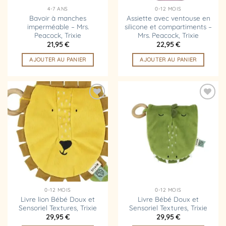
4-7 ANS
0-12 MOIS
Bavoir à manches
Assiette avec ventouse en
imperméable – Mrs.
silicone et compartiments –
Peacock, Trixie
Mrs. Peacock, Trixie
21,95
€
22,95
€
AJOUTER AU PANIER
AJOUTER AU PANIER
Ajouter
Ajouter
à la
à la
liste
liste
d’envies
d’envies
0-12 MOIS
0-12 MOIS
Livre lion Bébé Doux et
Livre Bébé Doux et
Sensoriel Textures, Trixie
Sensoriel Textures, Trixie
29,95
€
29,95
€