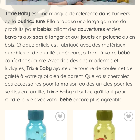
Trixie Baby
est une marque de référence dans l’univers
de la
puériculture
. Elle propose une large gamme de
produits pour
bébés
, allant des
couvertures
et des
bavoirs
aux
sacs à
langer
et aux
jouets
en
peluche
ou en
bois. Chaque article est fabriqué avec des matériaux
durables et de qualité supérieure, offrant à votre
bébé
confort et sécurité. Avec des designs modernes et
ludiques,
Trixie Baby
ajoute une touche de couleur et de
gaieté à votre quotidien de parent. Que vous cherchiez
des accessoires pour la maison ou des articles pour les
sorties en famille,
Trixie Baby
a tout ce qu’il faut pour
rendre la vie avec votre
bébé
encore plus agréable.
Ajouter
Ajouter
à la
à la
liste
liste
d’envies
d’envies