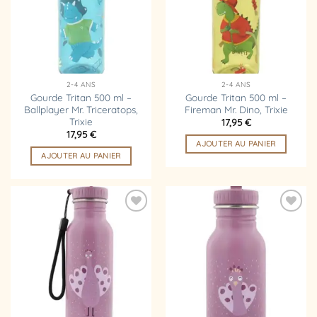
2-4 ANS
2-4 ANS
Gourde Tritan 500 ml –
Gourde Tritan 500 ml –
Ballplayer Mr. Triceratops,
Fireman Mr. Dino, Trixie
Trixie
17,95
€
17,95
€
AJOUTER AU PANIER
AJOUTER AU PANIER
Ajouter
Ajouter
à la
à la
liste
liste
d’envies
d’envies