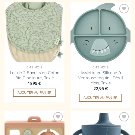
Ajouter
Ajouter
à la
à la
liste
liste
d’envies
d’envies
0-12 MOIS
0-12 MOIS
Lot de 2 Bavoirs en Coton
Assiette en Silicone à
Bio Dinosaure, Trixie
Ventouse requin | Dès 4
Mois, Trixie
15,95
€
22,95
€
AJOUTER AU PANIER
AJOUTER AU PANIER
Ajouter
Ajouter
à la
à la
liste
liste