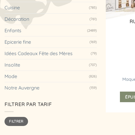
Cuisine
(785)
Décoration
(761)
R
Enfants
(2489)
Epicerie fine
(169)
Idées Cadeaux Fête des Mères
(79)
Insolite
(707)
Mode
(826)
Maque
Notre Auvergne
(159)
ÉPUI
FILTRER PAR TARIF
Prix
Prix
FILTRER
min
max