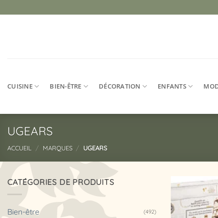
Passer
au
contenu
CUISINE
BIEN-ÊTRE
DÉCORATION
ENFANTS
MO
UGEARS
ACCUEIL
/
MARQUES
/
UGEARS
CATÉGORIES DE PRODUITS
Bien-être
(492)