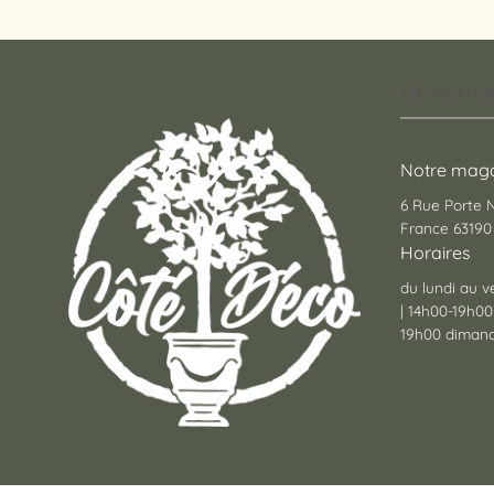
Un conce
Notre maga
6 Rue Porte
France 63190 
Horaires
du lundi au v
| 14h00-19h00
19h00 dimanc