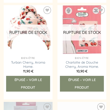
Ajouter
Ajouter
à la
à la
liste
liste
d’envies
d’envies
RUPTURE DE STOCK
RUPTURE DE STOCK
BIEN-ÊTRE
BIEN-ÊTRE
Turban Cherry, Aroma
Charlotte de Douche
Home.
Cherry, Aroma Home.
11,90
€
10,90
€
ÉPUISÉ – VOIR LE
ÉPUISÉ – VOIR LE
PRODUIT
PRODUIT