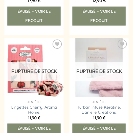
17,90
€
12,90
€
ÉPUISÉ – VOIR LE
ÉPUISÉ – VOIR LE
PRODUIT
PRODUIT
Ajouter
Ajouter
à la
à la
liste
liste
d’envies
d’envies
RUPTURE DE STOCK
RUPTURE DE STOCK
BIEN-ÊTRE
BIEN-ÊTRE
Lingettes Cherry, Aroma
Turban Infusé Kératine,
Home.
Danielle Créations.
11,90
€
11,90
€
ÉPUISÉ – VOIR LE
ÉPUISÉ – VOIR LE