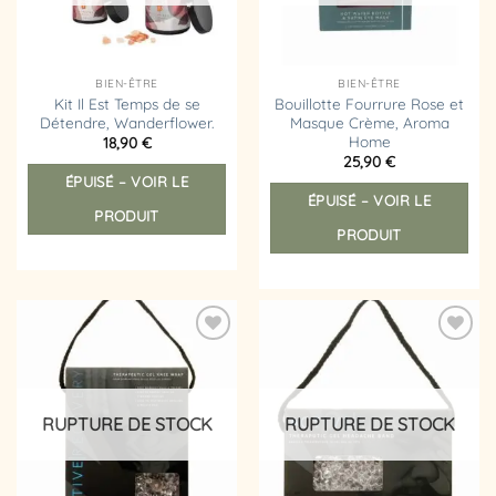
BIEN-ÊTRE
BIEN-ÊTRE
Kit Il Est Temps de se
Bouillotte Fourrure Rose et
Détendre, Wanderflower.
Masque Crème, Aroma
Home
18,90
€
25,90
€
ÉPUISÉ – VOIR LE
ÉPUISÉ – VOIR LE
PRODUIT
PRODUIT
Ajouter
Ajouter
à la
à la
liste
liste
d’envies
d’envies
RUPTURE DE STOCK
RUPTURE DE STOCK