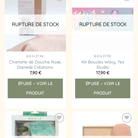
Ajouter
Ajouter
à la
à la
liste
liste
d’envies
d’envies
RUPTURE DE STOCK
RUPTURE DE STOCK
BIEN-ÊTRE
BIEN-ÊTRE
Charlotte de Douche Rose,
Kit Boucles Wavy, Yes
Danielle Créations.
Studio.
7,90
€
17,90
€
ÉPUISÉ – VOIR LE
ÉPUISÉ – VOIR LE
PRODUIT
PRODUIT
Ajouter
Ajouter
à la
à la
liste
liste