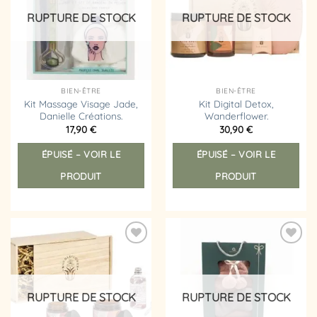
d’envies
d’envies
RUPTURE DE STOCK
RUPTURE DE STOCK
BIEN-ÊTRE
BIEN-ÊTRE
Kit Massage Visage Jade,
Kit Digital Detox,
Danielle Créations.
Wanderflower.
17,90
€
30,90
€
ÉPUISÉ – VOIR LE
ÉPUISÉ – VOIR LE
PRODUIT
PRODUIT
Ajouter
Ajouter
à la
à la
liste
liste
d’envies
d’envies
RUPTURE DE STOCK
RUPTURE DE STOCK