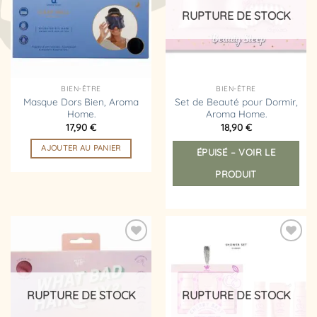
d’envies
d’envies
RUPTURE DE STOCK
BIEN-ÊTRE
BIEN-ÊTRE
Masque Dors Bien, Aroma
Set de Beauté pour Dormir,
Home.
Aroma Home.
17,90
€
18,90
€
AJOUTER AU PANIER
ÉPUISÉ – VOIR LE
PRODUIT
Ajouter
Ajouter
à la
à la
liste
liste
d’envies
d’envies
RUPTURE DE STOCK
RUPTURE DE STOCK