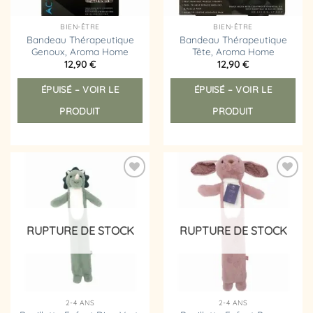
BIEN-ÊTRE
BIEN-ÊTRE
Bandeau Thérapeutique
Bandeau Thérapeutique
Genoux, Aroma Home
Tête, Aroma Home
12,90
€
12,90
€
ÉPUISÉ – VOIR LE
ÉPUISÉ – VOIR LE
PRODUIT
PRODUIT
Ajouter
Ajouter
à la
à la
liste
liste
d’envies
d’envies
RUPTURE DE STOCK
RUPTURE DE STOCK
2-4 ANS
2-4 ANS