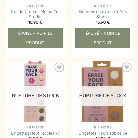
BIEN-ÊTRE
BIEN-ÊTRE
Trio de Crèmes Mains, Yes
Baumes à Lèvres x5, Yes
Studio.
Studio.
10,90
€
13,90
€
ÉPUISÉ – VOIR LE
ÉPUISÉ – VOIR LE
PRODUIT
PRODUIT
Ajouter
Ajouter
à la
à la
liste
liste
d’envies
d’envies
RUPTURE DE STOCK
RUPTURE DE STOCK
BIEN-ÊTRE
BIEN-ÊTRE
Lingettes Réutilisables x7
Lingettes Réutilisables x4