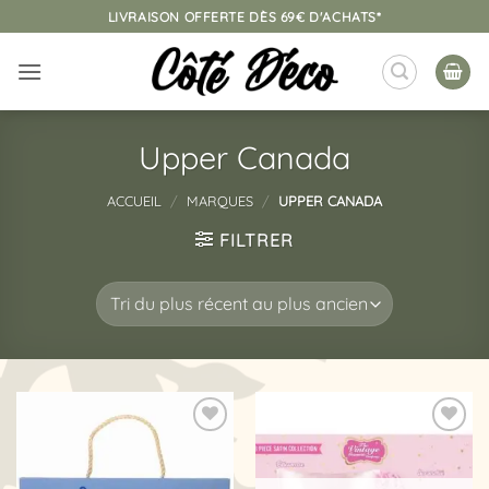
Passer
LIVRAISON OFFERTE DÈS 69€ D'ACHATS*
au
contenu
Upper Canada
ACCUEIL
/
MARQUES
/
UPPER CANADA
FILTRER
Ajouter
Ajouter
à la
à la
liste
liste