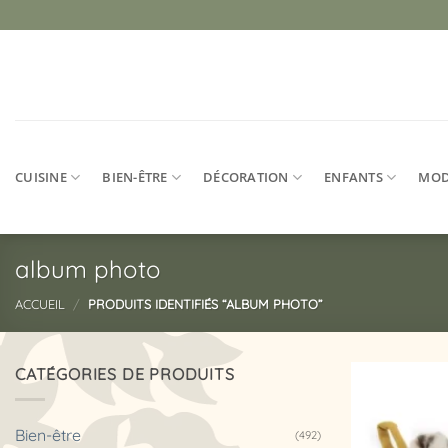
Passer
au
contenu
CUISINE
BIEN-ÊTRE
DÉCORATION
ENFANTS
MO
album photo
ACCUEIL
/
PRODUITS IDENTIFIÉS “ALBUM PHOTO”
CATÉGORIES DE PRODUITS
Bien-être
(492)