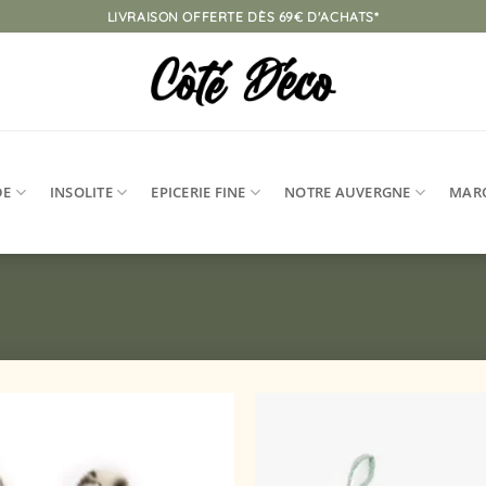
LIVRAISON OFFERTE DÈS 69€ D'ACHATS*
DE
INSOLITE
EPICERIE FINE
NOTRE AUVERGNE
MAR
Ajouter
à la
liste