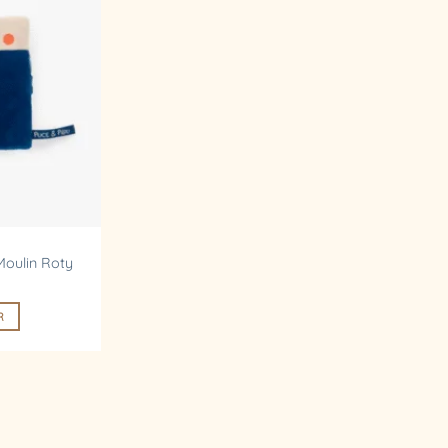
d’envies
Moulin Roty
R