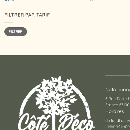
FILTRER PAR TARIF
Prix
Prix
FILTRER
min
max
Un conce
Notre maga
6 Rue Porte
France 63190 
Horaires
du lundi au v
| 14h00-19h00