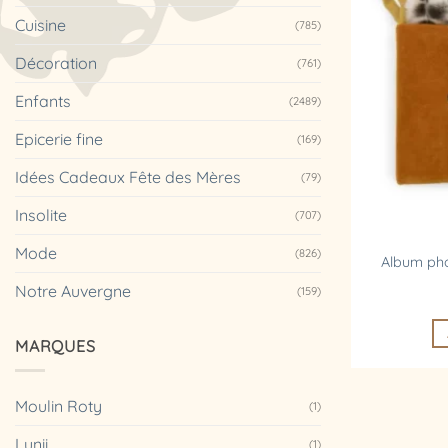
Cuisine
(785)
Décoration
(761)
Enfants
(2489)
Epicerie fine
(169)
Idées Cadeaux Fête des Mères
(79)
Insolite
(707)
Mode
(826)
Album pho
Notre Auvergne
(159)
MARQUES
Moulin Roty
(1)
Lunii
(1)