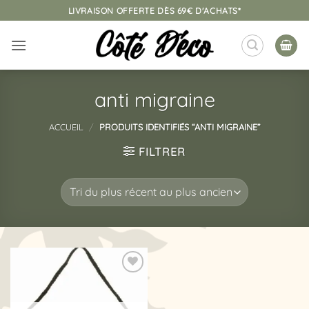
Passer
LIVRAISON OFFERTE DÈS 69€ D'ACHATS*
au
contenu
anti migraine
ACCUEIL
/
PRODUITS IDENTIFIÉS “ANTI MIGRAINE”
FILTRER
Ajouter
à la
liste