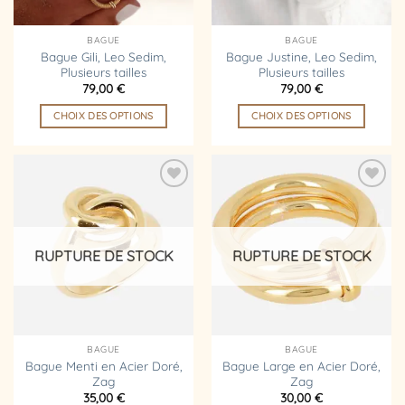
sur
sur
la
la
BAGUE
BAGUE
page
page
Bague Gili, Leo Sedim,
Bague Justine, Leo Sedim,
Plusieurs tailles
Plusieurs tailles
du
du
79,00
€
79,00
€
produit
produit
CHOIX DES OPTIONS
CHOIX DES OPTIONS
Ce
Ce
produit
produit
a
a
plusieurs
plusieurs
Ajouter
Ajouter
variations.
variations.
à la
à la
liste
liste
Les
Les
d’envies
d’envies
options
options
RUPTURE DE STOCK
RUPTURE DE STOCK
peuvent
peuvent
être
être
choisies
choisies
sur
sur
la
la
BAGUE
BAGUE
page
page
Bague Menti en Acier Doré,
Bague Large en Acier Doré,
Zag
Zag
du
du
35,00
€
30,00
€
produit
produit