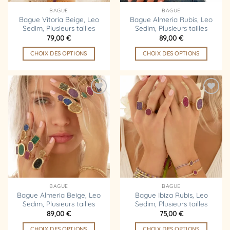
la
BAGUE
BAGUE
page
Bague Vitoria Beige, Leo
Bague Almeria Rubis, Leo
Sedim, Plusieurs tailles
Sedim, Plusieurs tailles
du
79,00
€
89,00
€
produit
CHOIX DES OPTIONS
CHOIX DES OPTIONS
Ce
Ce
produit
produit
a
a
plusieurs
plusieurs
Ajouter
Ajouter
variations.
variations.
à la
à la
liste
liste
Les
Les
d’envies
d’envies
options
options
peuvent
peuvent
être
être
choisies
choisies
sur
sur
la
la
BAGUE
BAGUE
page
page
Bague Almeria Beige, Leo
Bague Ibiza Rubis, Leo
Sedim, Plusieurs tailles
Sedim, Plusieurs tailles
du
du
89,00
€
75,00
€
produit
produit
CHOIX DES OPTIONS
CHOIX DES OPTIONS