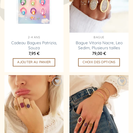
d’envies
d’envies
2-4 ANS
BAGUE
Cadeau Bagues Patrizia,
Bague Vitoria Nacre, Leo
Souza
Sedim, Plusieurs tailles
7,95
€
79,00
€
AJOUTER AU PANIER
CHOIX DES OPTIONS
Ce
produit
a
plusieurs
Ajouter
Ajouter
variations.
à la
à la
liste
liste
Les
d’envies
d’envies
options
peuvent
être
choisies
sur