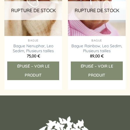
liste
liste
choisies
choi
d’envies
d’envies
sur
sur
RUPTURE DE STOCK
RUPTURE DE STOCK
la
la
page
pag
du
du
produit
prod
BAGUE
BAGUE
Bague Nenuphar, Leo
Bague Rainbow, Leo Sedim,
Sedim, Plusieurs tailles
Plusieurs tailles
75,00
€
89,00
€
Ce
Ce
ÉPUISÉ – VOIR LE
ÉPUISÉ – VOIR LE
produit
prod
a
a
PRODUIT
PRODUIT
plusieurs
plus
variations.
vari
Les
Les
options
opt
peuvent
peu
être
êtr
choisies
choi
sur
sur
la
la