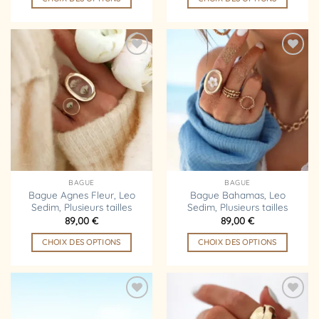
Ce
Ce
produit
produit
a
a
plusieurs
plusieurs
Ajouter
Ajouter
variations.
variations.
à la
à la
liste
liste
Les
Les
d’envies
d’envies
options
options
peuvent
peuvent
être
être
choisies
choisies
sur
sur
la
la
BAGUE
BAGUE
page
page
Bague Agnes Fleur, Leo
Bague Bahamas, Leo
Sedim, Plusieurs tailles
Sedim, Plusieurs tailles
du
du
89,00
€
89,00
€
produit
produit
CHOIX DES OPTIONS
CHOIX DES OPTIONS
Ce
Ce
produit
produit
a
a
plusieurs
plusieurs
Ajouter
Ajouter
variations.
variations.
à la
à la