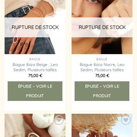
Ajouter
Ajouter
à la
à la
liste
liste
d’envies
d’envies
RUPTURE DE STOCK
RUPTURE DE STOCK
BAGUE
BAGUE
Bague Ibiza Beige , Leo
Bague Ibiza Nacre, Leo
Sedim, Plusieurs tailles
Sedim, Plusieurs tailles
75,00
€
75,00
€
Ce
Ce
ÉPUISÉ – VOIR LE
ÉPUISÉ – VOIR LE
produit
prod
a
a
PRODUIT
PRODUIT
plusieurs
plus
variations.
vari
Les
Les
options
opt
peuvent
peu
Ajouter
Ajouter
être
êtr
à la
à la