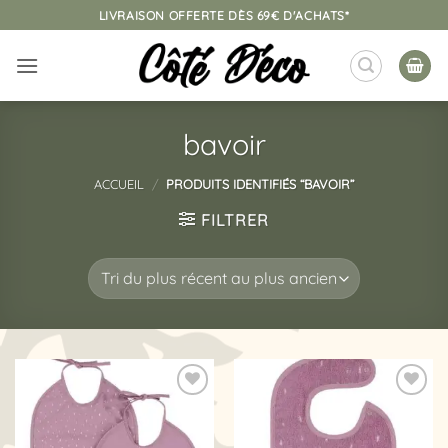
Passer
LIVRAISON OFFERTE DÈS 69€ D'ACHATS*
au
contenu
bavoir
ACCUEIL
/
PRODUITS IDENTIFIÉS “BAVOIR”
FILTRER
Ajouter
Ajouter
à la
à la
liste
liste