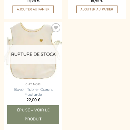
15,95
€
15,95
€
AJOUTER AU PANIER
AJOUTER AU PANIER
Ajouter
à la
liste
d’envies
RUPTURE DE STOCK
0-12 MOIS
Bavoir Tablier Cœurs
Moutarde
22,00
€
ÉPUISÉ – VOIR LE
PRODUIT