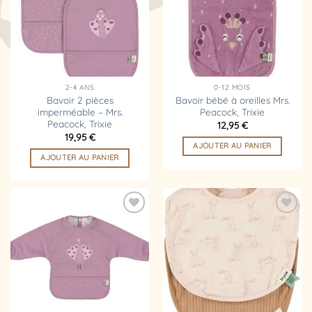
d’envies
d’envies
2-4 ANS
0-12 MOIS
Bavoir 2 pièces
Bavoir bébé à oreilles Mrs.
imperméable – Mrs.
Peacock, Trixie
Peacock, Trixie
12,95
€
19,95
€
AJOUTER AU PANIER
AJOUTER AU PANIER
Ajouter
Ajouter
à la
à la
liste
liste
d’envies
d’envies