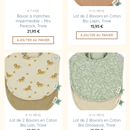
4-7 ANS
0-12 MOIS
Bavoir à manches
Lot de 2 Bavoirs en Coton
imperméable – Mrs.
Bio Lapin, Trixie
Peacock, Trixie
15,95
€
21,95
€
AJOUTER AU PANIER
AJOUTER AU PANIER
Ajouter
Ajouter
à la
à la
liste
liste
d’envies
d’envies
0-12 MOIS
0-12 MOIS
Lot de 2 Bavoirs en Coton
Lot de 2 Bavoirs en Coton
Bio Lion, Trixie
Bio Dinosaure, Trixie