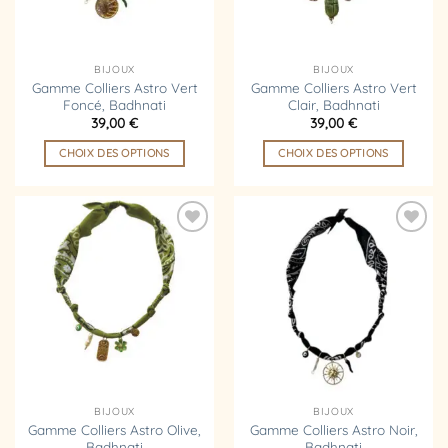
être
être
choisies
choisies
sur
sur
la
la
BIJOUX
BIJOUX
page
page
Gamme Colliers Astro Vert
Gamme Colliers Astro Vert
Foncé, Badhnati
Clair, Badhnati
du
du
39,00
€
39,00
€
produit
produit
CHOIX DES OPTIONS
CHOIX DES OPTIONS
Ce
Ce
produit
produit
a
a
plusieurs
plusieurs
Ajouter
Ajouter
variations.
variations.
à la
à la
liste
liste
Les
Les
d’envies
d’envies
options
options
peuvent
peuvent
être
être
choisies
choisies
sur
sur
la
la
BIJOUX
BIJOUX
page
page
Gamme Colliers Astro Olive,
Gamme Colliers Astro Noir,
Badhnati
Badhnati