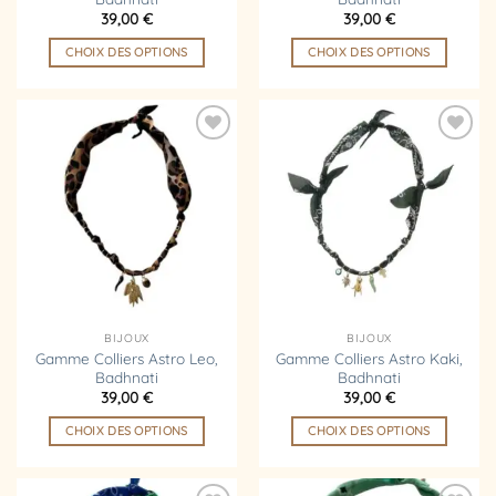
du
du
39,00
€
39,00
€
produit
produit
CHOIX DES OPTIONS
CHOIX DES OPTIONS
Ce
Ce
produit
produit
a
a
plusieurs
plusieurs
Ajouter
Ajouter
variations.
variations.
à la
à la
liste
liste
Les
Les
d’envies
d’envies
options
options
peuvent
peuvent
être
être
choisies
choisies
sur
sur
la
la
BIJOUX
BIJOUX
page
page
Gamme Colliers Astro Leo,
Gamme Colliers Astro Kaki,
Badhnati
Badhnati
du
du
39,00
€
39,00
€
produit
produit
CHOIX DES OPTIONS
CHOIX DES OPTIONS
Ce
Ce
produit
produit