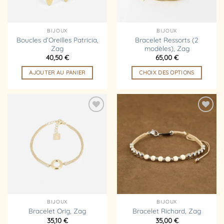
choisies
sur
la
BIJOUX
BIJOUX
page
Boucles d’Oreilles Patricia,
Bracelet Ressorts (2
Zag
modèles), Zag
du
40,50
€
65,00
€
produit
AJOUTER AU PANIER
CHOIX DES OPTIONS
Ce
produit
a
plusieurs
Ajouter
Ajouter
variations.
à la
à la
liste
liste
Les
d’envies
d’envies
options
peuvent
être
choisies
sur
la
BIJOUX
BIJOUX
page
Bracelet Orig, Zag
Bracelet Richard, Zag
35,10
€
35,00
€
du