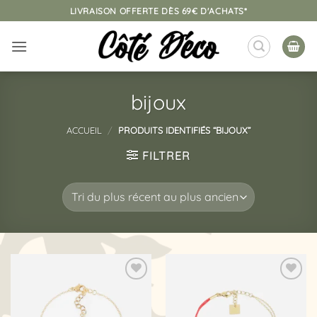
Passer
LIVRAISON OFFERTE DÈS 69€ D'ACHATS*
au
contenu
bijoux
ACCUEIL
/
PRODUITS IDENTIFIÉS “BIJOUX”
FILTRER
Ajouter
Ajouter
à la
à la
liste
liste