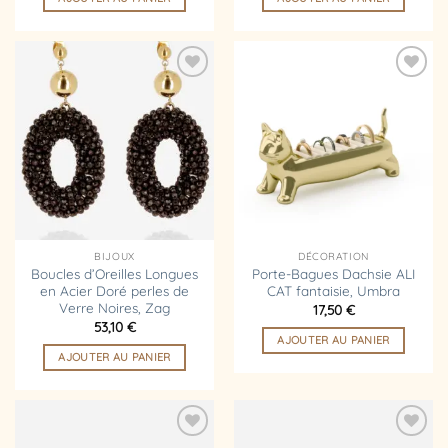
Ajouter
Ajouter
à la
à la
liste
liste
d’envies
d’envies
BIJOUX
DÉCORATION
Boucles d’Oreilles Longues
Porte-Bagues Dachsie ALI
en Acier Doré perles de
CAT fantaisie, Umbra
Verre Noires, Zag
17,50
€
53,10
€
AJOUTER AU PANIER
AJOUTER AU PANIER