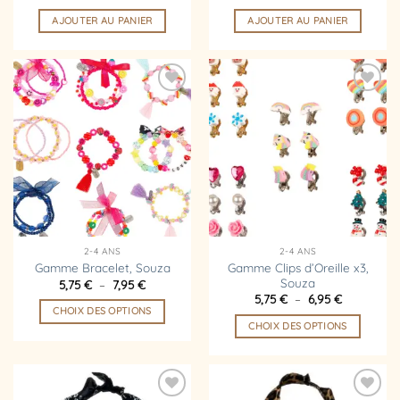
produit
AJOUTER AU PANIER
AJOUTER AU PANIER
Ajouter
Ajouter
à la
à la
liste
liste
d’envies
d’envies
2-4 ANS
2-4 ANS
Gamme Clips d’Oreille x3,
Gamme Bracelet, Souza
Souza
Plage
5,75
€
–
7,95
€
de
Plage
5,75
€
–
6,95
€
prix :
de
CHOIX DES OPTIONS
5,75 €
prix :
CHOIX DES OPTIONS
à
Ce
5,75 €
7,95 €
à
Ce
produit
6,95 €
produit
a
a
plusieurs