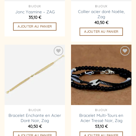
BIJOUX
BIJOUX
Collier acier doré Noélie,
Jonc Yasmine – ZAG
Zag
35,10
€
40,50
€
AJOUTER AU PANIER
AJOUTER AU PANIER
Ajouter
Ajouter
à la
à la
liste
liste
d’envies
d’envies
BIJOUX
BIJOUX
Bracelet Enchante en Acier
Bracelet Multi-Tours en
Doré Noir, Zag
Acier Tressé Noir, Zag
40,50
€
53,10
€
AJOUTER AU PANIER
AJOUTER AU PANIER