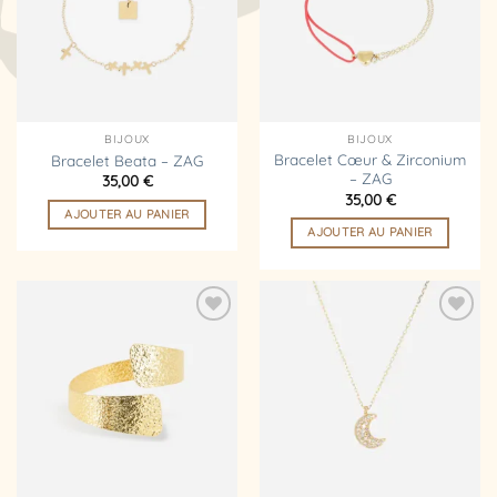
d’envies
d’envies
BIJOUX
BIJOUX
Bracelet Cœur & Zirconium
Bracelet Beata – ZAG
– ZAG
35,00
€
35,00
€
AJOUTER AU PANIER
AJOUTER AU PANIER
Ajouter
Ajouter
à la
à la
liste
liste
d’envies
d’envies