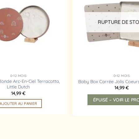
d’envies
RUPTURE DE ST
0-12 MOIS
0-12 MOIS
onde Arc-En-Ciel Terracotta,
Baby Box Carrée Jolis Coeurs,
Little Dutch
14,99
€
14,99
€
ÉPUISÉ – VOIR LE PR
AJOUTER AU PANIER