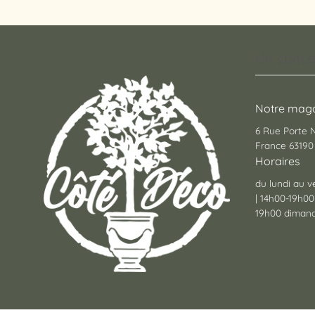
Un conce
Notre maga
6 Rue Porte
France 63190 
Horaires
du lundi au v
| 14h00-19h00
19h00 dimanc