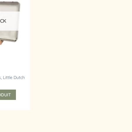
d’envies
OCK
 Little Dutch
ODUIT