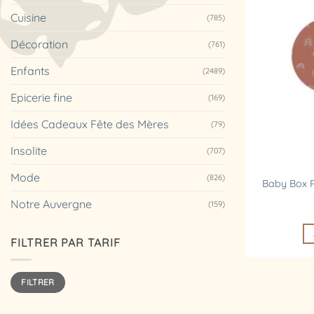
Cuisine
(785)
Décoration
(761)
Enfants
(2489)
Epicerie fine
(169)
Idées Cadeaux Fête des Mères
(79)
Insolite
(707)
Mode
(826)
Baby Box R
Notre Auvergne
(159)
FILTRER PAR TARIF
Prix
Prix
FILTRER
min
max