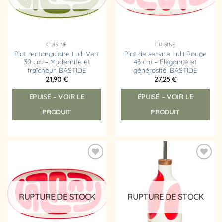
CUISINE
CUISINE
Plat rectangulaire Lulli Vert
Plat de service Lulli Rouge
30 cm – Modernité et
43 cm – Élégance et
fraîcheur, BASTIDE
générosité, BASTIDE
21,90
€
27,25
€
ÉPUISÉ – VOIR LE
ÉPUISÉ – VOIR LE
PRODUIT
PRODUIT
Ajouter
Ajouter
à la
à la
liste
liste
d’envies
d’envies
RUPTURE DE STOCK
RUPTURE DE STOCK