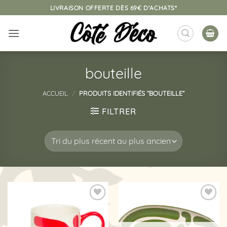
Passer
LIVRAISON OFFERTE DÈS 69€ D'ACHATS*
au
contenu
bouteille
ACCUEIL
/
PRODUITS IDENTIFIÉS “BOUTEILLE”
FILTRER
Ajouter
Ajouter
à la
à la
liste
liste