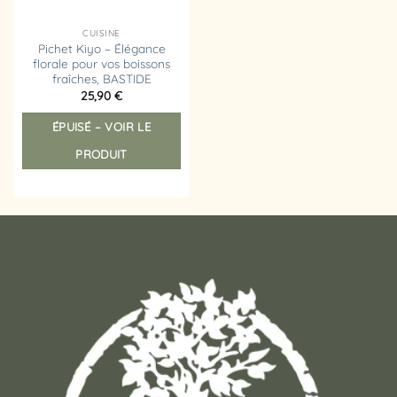
CUISINE
Pichet Kiyo – Élégance
florale pour vos boissons
fraîches, BASTIDE
25,90
€
ÉPUISÉ – VOIR LE
PRODUIT