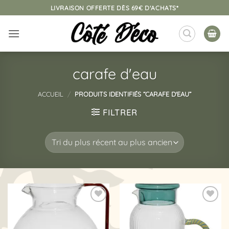
Passer
LIVRAISON OFFERTE DÈS 69€ D'ACHATS*
au
contenu
carafe d'eau
ACCUEIL
/
PRODUITS IDENTIFIÉS “CARAFE D'EAU”
FILTRER
Ajouter
Ajouter
à la
à la
liste
liste