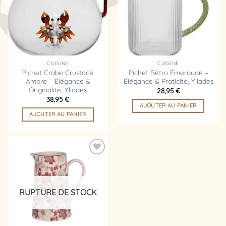
d’envies
d’envies
CUISINE
CUISINE
Pichet Crabe Crustacé
Pichet Rétro Émeraude –
Ambre – Élégance &
Élégance & Praticité, Yliades
Originalité, Yliades
28,95
€
38,95
€
AJOUTER AU PANIER
AJOUTER AU PANIER
Ajouter
à la
liste
d’envies
RUPTURE DE STOCK