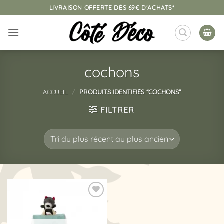
Passer
LIVRAISON OFFERTE DÈS 69€ D'ACHATS*
au
contenu
cochons
ACCUEIL
/
PRODUITS IDENTIFIÉS “COCHONS”
FILTRER
Ajouter
à la
liste