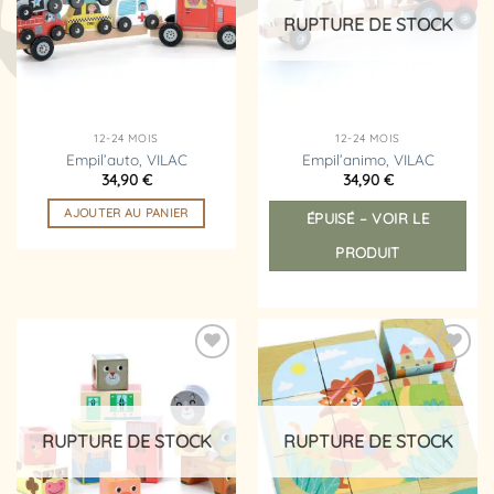
d’envies
d’envies
RUPTURE DE STOCK
12-24 MOIS
12-24 MOIS
Empil’auto, VILAC
Empil’animo, VILAC
34,90
€
34,90
€
AJOUTER AU PANIER
ÉPUISÉ – VOIR LE
PRODUIT
Ajouter
Ajouter
à la
à la
liste
liste
d’envies
d’envies
RUPTURE DE STOCK
RUPTURE DE STOCK