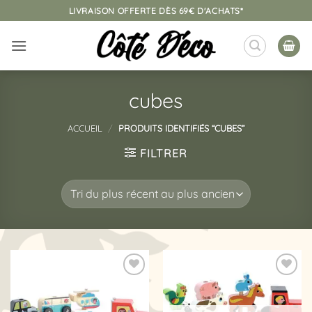
Passer
LIVRAISON OFFERTE DÈS 69€ D'ACHATS*
au
contenu
cubes
ACCUEIL
/
PRODUITS IDENTIFIÉS “CUBES”
FILTRER
Ajouter
Ajouter
à la
à la
liste
liste