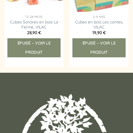
12-24 MOIS
2-4 ANS
Cubes Sonores en bois La
Cubes en bois Les contes,
Ferme, VILAC
VILAC
28,90
€
19,90
€
ÉPUISÉ – VOIR LE
ÉPUISÉ – VOIR LE
PRODUIT
PRODUIT