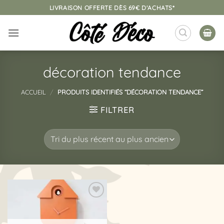
Passer
LIVRAISON OFFERTE DÈS 69€ D'ACHATS*
au
contenu
décoration tendance
ACCUEIL
/
PRODUITS IDENTIFIÉS “DÉCORATION TENDANCE”
FILTRER
Ajouter
à la
liste