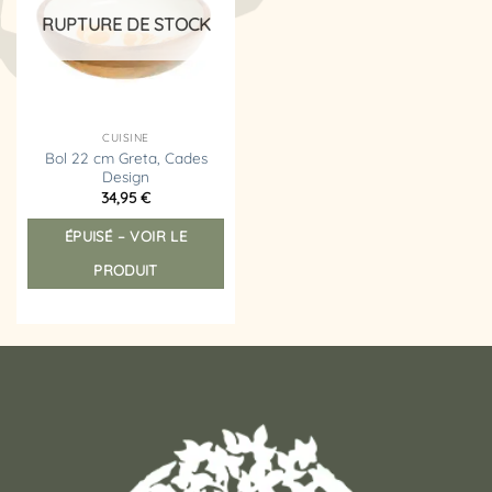
d’envies
RUPTURE DE STOCK
CUISINE
Bol 22 cm Greta, Cades
Design
34,95
€
ÉPUISÉ – VOIR LE
PRODUIT