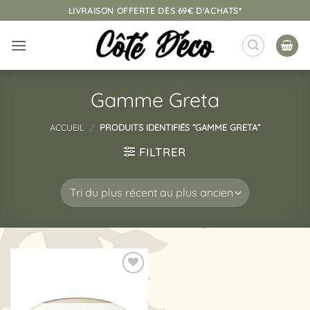
Passer
LIVRAISON OFFERTE DÈS 69€ D'ACHATS*
au
contenu
Gamme Greta
ACCUEIL
/
PRODUITS IDENTIFIÉS “GAMME GRETA”
FILTRER
Ajouter
à la
liste