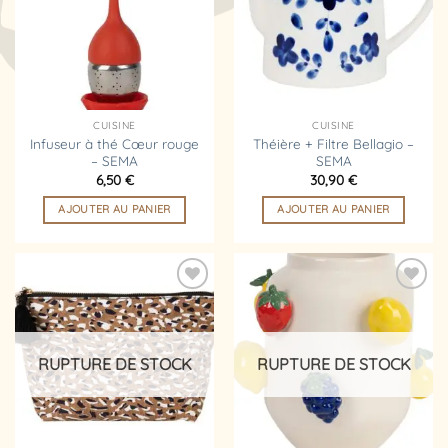
d’envies
d’envies
CUISINE
CUISINE
Infuseur à thé Cœur rouge
Théière + Filtre Bellagio –
– SEMA
SEMA
6,50
€
30,90
€
AJOUTER AU PANIER
AJOUTER AU PANIER
Ajouter
Ajouter
à la
à la
liste
liste
d’envies
d’envies
RUPTURE DE STOCK
RUPTURE DE STOCK