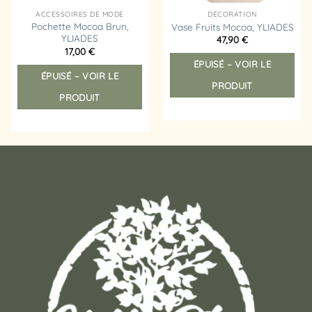
ACCESSOIRES DE MODE
DÉCORATION
Pochette Mocoa Brun,
Vase Fruits Mocoa, YLIADES
YLIADES
47,90
€
17,00
€
ÉPUISÉ – VOIR LE
ÉPUISÉ – VOIR LE
PRODUIT
PRODUIT