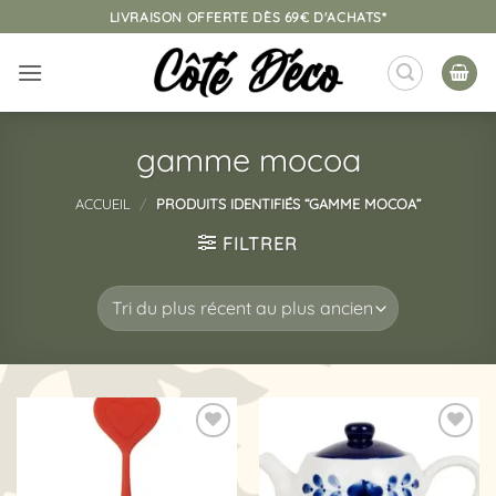
Passer
LIVRAISON OFFERTE DÈS 69€ D'ACHATS*
au
contenu
gamme mocoa
ACCUEIL
/
PRODUITS IDENTIFIÉS “GAMME MOCOA”
FILTRER
Ajouter
Ajouter
à la
à la
liste
liste