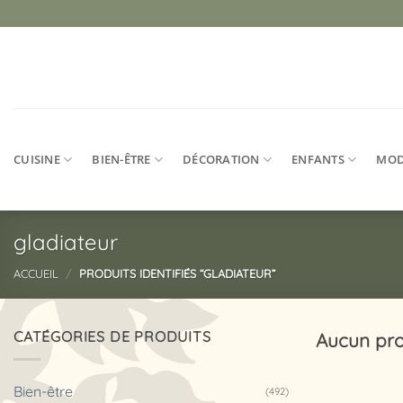
Passer
au
contenu
CUISINE
BIEN-ÊTRE
DÉCORATION
ENFANTS
MO
gladiateur
ACCUEIL
/
PRODUITS IDENTIFIÉS “GLADIATEUR”
CATÉGORIES DE PRODUITS
Aucun pro
Bien-être
(492)