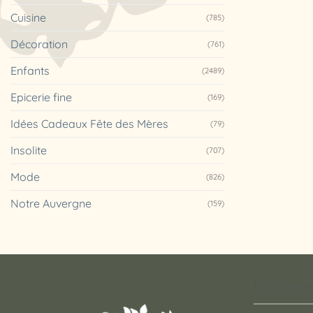
Cuisine
(785)
Décoration
(761)
Enfants
(2489)
Epicerie fine
(169)
Idées Cadeaux Fête des Mères
(79)
Insolite
(707)
Mode
(826)
Notre Auvergne
(159)
Un conce