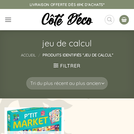
Passer
LIVRAISON OFFERTE DÈS 69€ D'ACHATS*
au
contenu
jeu de calcul
ACCUEIL
/
PRODUITS IDENTIFIÉS “JEU DE CALCUL”
FILTRER
Ajouter
à la
liste