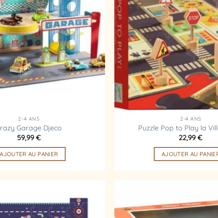
d’envies
2-4 ANS
2-4 ANS
razy Garage Djeco
Puzzle Pop to Play la Vil
59,99
€
22,99
€
AJOUTER AU PANIER
AJOUTER AU PANIE
Ajouter
à la