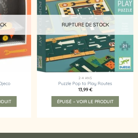
liste
liste
Les
d’envies
d’envies
options
peuvent
être
OCK
RUPTURE DE STOCK
choisies
sur
la
page
du
produit
2-4 ANS
Djeco
Puzzle Pop to Play Routes
13,99
€
ODUIT
ÉPUISÉ – VOIR LE PRODUIT