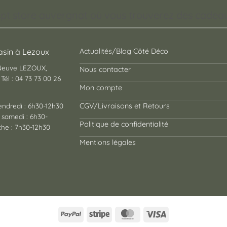
pt store auvergnat où vous trouverez des cadeaux
sin à Lezoux
Actualités/Blog Côté Déco
 Neuve LEZOUX,
Nous contacter
Tél : 04 73 73 00 26
Mon compte
endredi : 6h30-12h30
CGV/Livraisons et Retours
 samedi : 6h30-
Politique de confidentialité
he : 7h30-12h30
Mentions légales
PayPal
Stripe
MasterCard
Visa