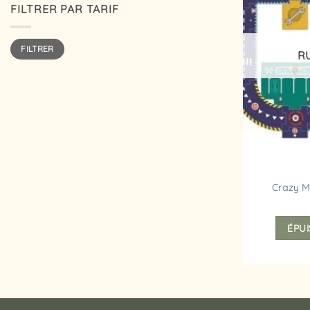
FILTRER PAR TARIF
Prix
Prix
FILTRER
min
max
R
Crazy Mo
ÉPUI