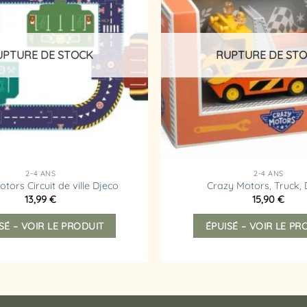
liste
d’envies
UPTURE DE STOCK
RUPTURE DE ST
2-4 ANS
2-4 ANS
tors Circuit de ville Djeco
Crazy Motors, Truck, 
13,99
€
15,90
€
SÉ – VOIR LE PRODUIT
ÉPUISÉ – VOIR LE PR