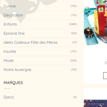
Cuisine
(785)
Décoration
(761)
Enfants
(2489)
Epicerie fine
(169)
Idées Cadeaux Fête des Mères
(79)
Insolite
(707)
Mode
(826)
C
Notre Auvergne
(159)
MARQUES
Djeco
(4)