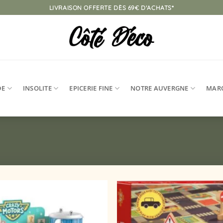
LIVRAISON OFFERTE DÈS 69€ D'ACHATS*
DE
INSOLITE
EPICERIE FINE
NOTRE AUVERGNE
MAR
Ajouter
à la
liste