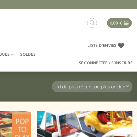
0,00
€
LISTE D'ENVIES
QUES
SOLDES
SE CONNECTER / S’INSCRIRE
Ajouter
Ajouter
à la
à la
liste
liste