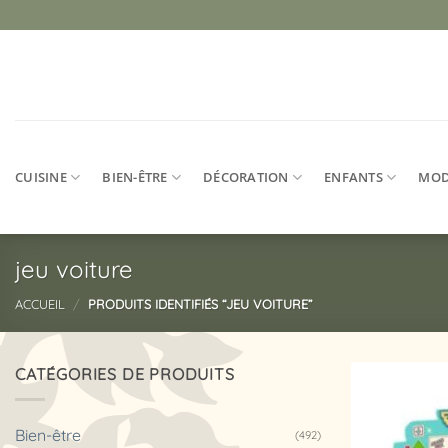
Passer
au
contenu
CUISINE
BIEN-ÊTRE
DÉCORATION
ENFANTS
MO
jeu voiture
ACCUEIL
/
PRODUITS IDENTIFIÉS “JEU VOITURE”
CATÉGORIES DE PRODUITS
Bien-être
(492)