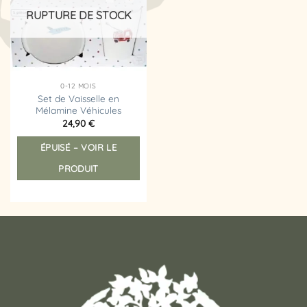
d’envies
RUPTURE DE STOCK
0-12 MOIS
Set de Vaisselle en
Mélamine Véhicules
24,90
€
ÉPUISÉ – VOIR LE
PRODUIT