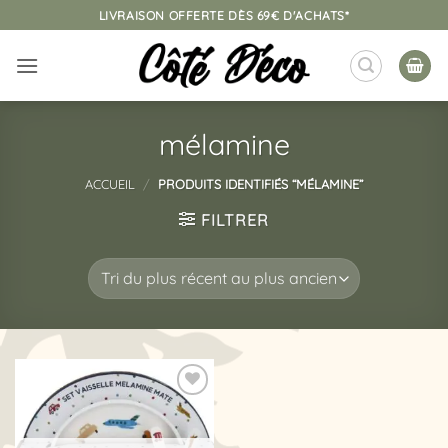
Passer
LIVRAISON OFFERTE DÈS 69€ D'ACHATS*
au
contenu
mélamine
ACCUEIL
/
PRODUITS IDENTIFIÉS “MÉLAMINE”
FILTRER
Ajouter
à la
liste