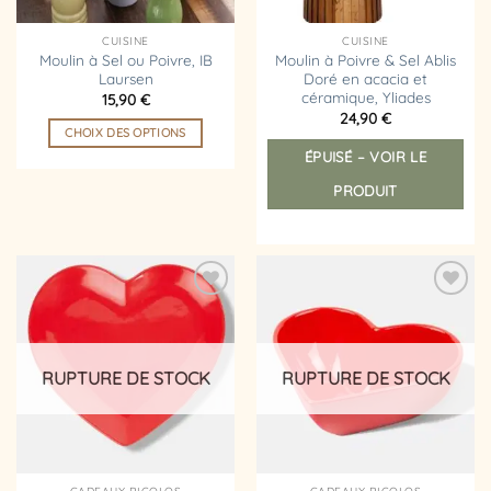
CUISINE
CUISINE
Moulin à Sel ou Poivre, IB
Moulin à Poivre & Sel Ablis
Laursen
Doré en acacia et
céramique, Yliades
15,90
€
24,90
€
CHOIX DES OPTIONS
ÉPUISÉ – VOIR LE
Ce
produit
PRODUIT
a
plusieurs
variations.
Les
options
Ajouter
Ajouter
peuvent
à la
à la
liste
liste
être
d’envies
d’envies
choisies
RUPTURE DE STOCK
RUPTURE DE STOCK
sur
la
page
du
produit