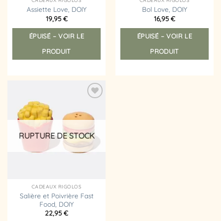
CADEAUX RIGOLOS
CADEAUX RIGOLOS
Assiette Love, DOIY
Bol Love, DOIY
19,95
€
16,95
€
ÉPUISÉ – VOIR LE
ÉPUISÉ – VOIR LE
PRODUIT
PRODUIT
Ajouter
à la
liste
d’envies
RUPTURE DE STOCK
CADEAUX RIGOLOS
Salière et Poivrière Fast
Food, DOIY
22,95
€