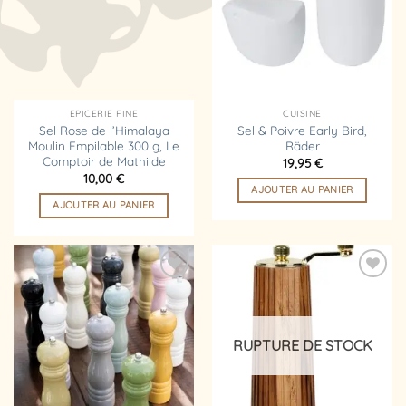
d’envies
d’envies
EPICERIE FINE
CUISINE
Sel Rose de l’Himalaya
Sel & Poivre Early Bird,
Moulin Empilable 300 g, Le
Räder
Comptoir de Mathilde
19,95
€
10,00
€
AJOUTER AU PANIER
AJOUTER AU PANIER
Ajouter
Ajouter
à la
à la
liste
liste
d’envies
d’envies
RUPTURE DE STOCK