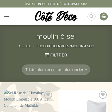
Passer
LIVRAISON OFFERTE DÈS 69€ D'ACHATS*
au
contenu
moulin à sel
ACCUEIL
/
PRODUITS IDENTIFIÉS “MOULIN À SEL”
FILTRER
Ajouter
Ajouter
à la
à la
liste
liste