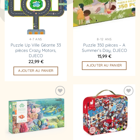
d’envies
d’envies
4-7 ANS
8-12 ANS
Puzzle Up Ville Géante 33
Puzzle 350 pièces – A
pièces Crazy Motors,
Summer’s Day, DJECO
DJECO
15,99
€
22,99
€
AJOUTER AU PANIER
AJOUTER AU PANIER
Ajouter
Ajouter
à la
à la
liste
liste
d’envies
d’envies