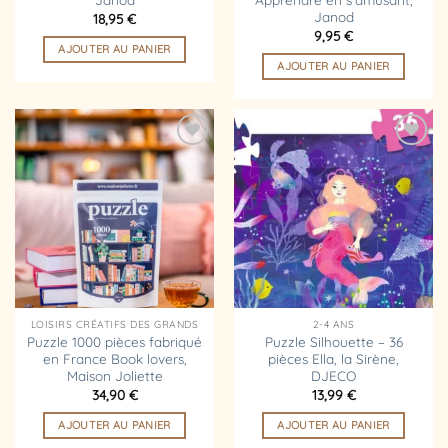
Janod
18,95
€
9,95
€
AJOUTER AU PANIER
AJOUTER AU PANIER
Ajouter
Ajouter
à la
à la
liste
liste
d’envies
d’envies
LOISIRS CRÉATIFS DES GRANDS
2-4 ANS
Puzzle 1000 pièces fabriqué
Puzzle Silhouette – 36
en France Book lovers,
pièces Ella, la Sirène,
Maison Joliette
DJECO
34,90
€
13,99
€
AJOUTER AU PANIER
AJOUTER AU PANIER