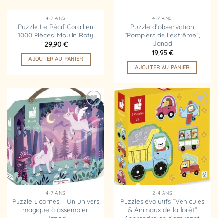
4-7 ANS
4-7 ANS
Puzzle Le Récif Corallien
Puzzle d’observation
1000 Pièces, Moulin Roty
“Pompiers de l’extrême”,
Janod
29,90
€
19,95
€
AJOUTER AU PANIER
AJOUTER AU PANIER
Ajouter
Ajouter
à la
à la
liste
liste
d’envies
d’envies
4-7 ANS
2-4 ANS
Puzzle Licornes – Un univers
Puzzles évolutifs “Véhicules
magique à assembler,
& Animaux de la forêt”
Janod
Apprendre en s’amusant,