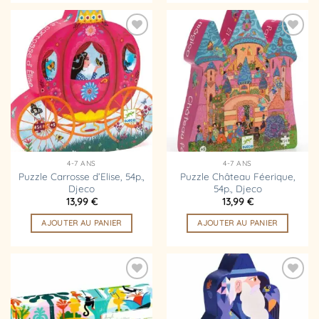
Ajouter
Ajouter
à la
à la
liste
liste
d’envies
d’envies
4-7 ANS
4-7 ANS
Puzzle Carrosse d’Elise, 54p.,
Puzzle Château Féerique,
Djeco
54p., Djeco
13,99
€
13,99
€
AJOUTER AU PANIER
AJOUTER AU PANIER
Ajouter
Ajouter
à la
à la
liste
liste
d’envies
d’envies