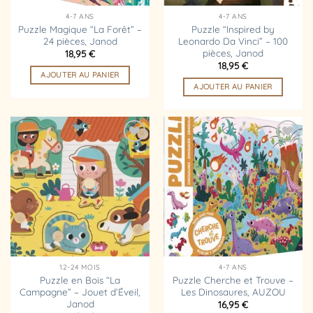
4-7 ANS
4-7 ANS
Puzzle Magique “La Forêt” –
Puzzle “Inspired by
24 pièces, Janod
Leonardo Da Vinci” – 100
pièces, Janod
18,95
€
18,95
€
AJOUTER AU PANIER
AJOUTER AU PANIER
Ajouter
Ajouter
à la
à la
liste
liste
d’envies
d’envies
12-24 MOIS
4-7 ANS
Puzzle en Bois “La
Puzzle Cherche et Trouve –
Campagne” – Jouet d’Éveil,
Les Dinosaures, AUZOU
Janod
16,95
€