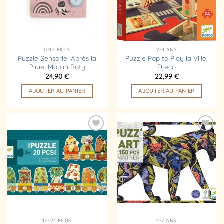
0-12 MOIS
2-4 ANS
Puzzle Sensoriel Après la
Puzzle Pop to Play la Ville,
Pluie, Moulin Roty
Djeco
24,90
€
22,99
€
AJOUTER AU PANIER
AJOUTER AU PANIER
Ajouter
Ajouter
à la
à la
liste
liste
d’envies
d’envies
12-24 MOIS
4-7 ANS