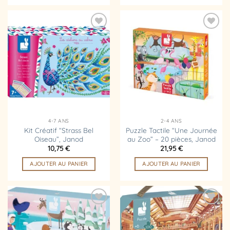
Ajouter
Ajouter
à la
à la
liste
liste
d’envies
d’envies
4-7 ANS
2-4 ANS
Kit Créatif “Strass Bel
Puzzle Tactile “Une Journée
Oiseau”, Janod
au Zoo” – 20 pièces, Janod
10,75
€
21,95
€
AJOUTER AU PANIER
AJOUTER AU PANIER
Ajouter
Ajouter
à la
à la
liste
liste