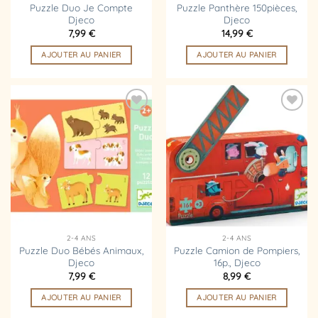
Puzzle Duo Je Compte
Puzzle Panthère 150pièces,
Djeco
Djeco
7,99
€
14,99
€
AJOUTER AU PANIER
AJOUTER AU PANIER
Ajouter
Ajouter
à la
à la
liste
liste
d’envies
d’envies
2-4 ANS
2-4 ANS
Puzzle Duo Bébés Animaux,
Puzzle Camion de Pompiers,
Djeco
16p., Djeco
7,99
€
8,99
€
AJOUTER AU PANIER
AJOUTER AU PANIER