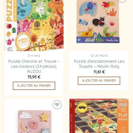
Ajouter
Ajouter
à la
à la
liste
liste
d’envies
d’envies
2-4 ANS
12-24 MOIS
Puzzle Cherche et Trouve –
Puzzle d’encastrement Les
Les couleurs (24 pièces),
Toupitis – Moulin Roty
AUZOU
11,61
€
15,95
€
AJOUTER AU PANIER
AJOUTER AU PANIER
Ajouter
Ajouter
à la
à la
liste
liste
d’envies
d’envies