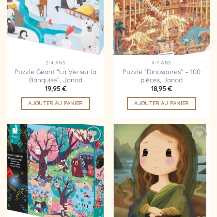
d’envies
d’envies
2-4 ANS
4-7 ANS
Puzzle Géant “La Vie sur la
Puzzle “Dinosaures” – 100
Banquise”, Janod
pièces, Janod
19,95
€
18,95
€
AJOUTER AU PANIER
AJOUTER AU PANIER
Ajouter
Ajouter
à la
à la
liste
liste
d’envies
d’envies