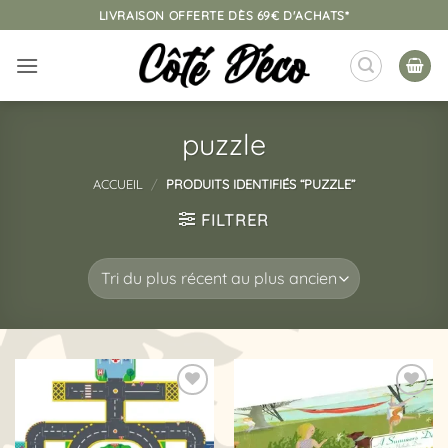
Passer
LIVRAISON OFFERTE DÈS 69€ D'ACHATS*
au
contenu
puzzle
ACCUEIL
/
PRODUITS IDENTIFIÉS “PUZZLE”
FILTRER
Ajouter
Ajouter
à la
à la
liste
liste