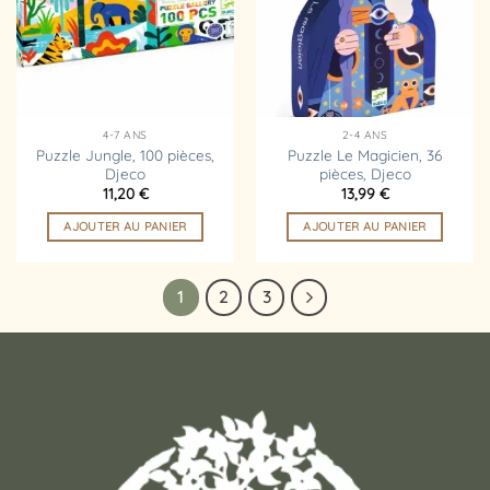
4-7 ANS
2-4 ANS
Puzzle Jungle, 100 pièces,
Puzzle Le Magicien, 36
Djeco
pièces, Djeco
11,20
€
13,99
€
AJOUTER AU PANIER
AJOUTER AU PANIER
1
2
3